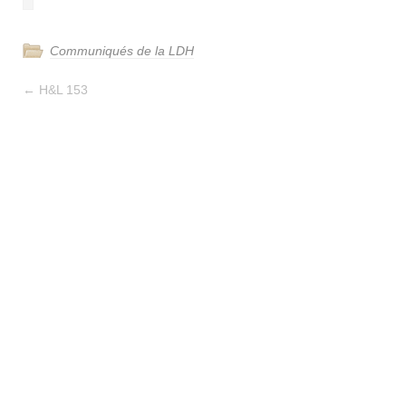
Communiqués de la LDH
←
H&L 153