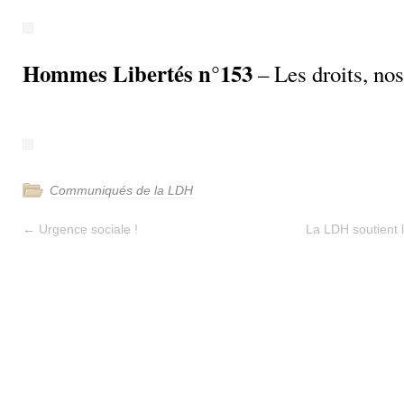
Hommes Libertés n°153
– Les droits, nos
Communiqués de la LDH
←
Urgence sociale !
La LDH soutient l