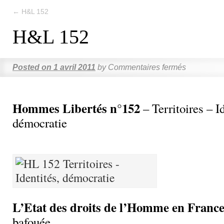
←
H&L 152
H&L 152
Posted on
1 avril 2011
by
Commentaires fermés
Hommes Libertés n°152
– Territoires – Id
démocratie
L’Etat des droits de l’Homme en Franc
bafouée