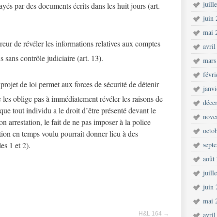
juill
ayés par des documents écrits dans les huit jours (art.
juin
mai 
eur de révéler les informations relatives aux comptes
avril
 sans contrôle judiciaire (art. 13).
mars
févr
projet de loi permet aux forces de sécurité de détenir
janv
e les oblige pas à immédiatement révéler les raisons de
déce
 que tout individu a le droit d’être présenté devant le
nove
n arrestation, le fait de ne pas imposer à la police
octo
tation en temps voulu pourrait donner lieu à des
es 1 et 2).
sept
août
juill
juin
mai 
H&L 164
→
avril