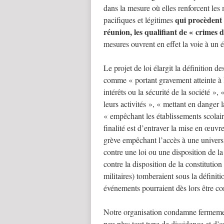
dans la mesure où elles renforcent les 
qui procèdent d
pacifiques et légitimes
réunion, les qualifiant de « crimes 
mesures ouvrent en effet la voie à un é
Le projet de loi élargit la définition d
comme « portant gravement atteinte à l
intérêts ou la sécurité de la société »
leurs activités », « mettant en danger la
« empêchant les établissements scolair
finalité est d’entraver la mise en œuvre
grève empêchant l’accès à une universit
contre une loi ou une disposition de l
contre la disposition de la constitutio
militaires) tomberaient sous la définit
événements pourraient dès lors être co
Notre organisation condamne fermement
peu plus tout type de dissidence et d’