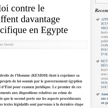
loi contre le
Recent
uffent davantage
APP
JET
acifique en Egypte
MIG
href
contr
polit
es fermés
CON
POU
D’A
RET
RÉG
href=
non-a
 droits de l’Homme (REMDH) tient à exprimer sa
soci
projets de loi soumis par le gouvernement égyptien
NOU
l d’État pour examen juridique. Le premier de ces
SOC
ements aux dispositions relatives au
crime de
Annu
dis que le second porte sur les
aspects procéduraux
ans 
en p
Ces textes législatifs sont parvenus à la dernière étape