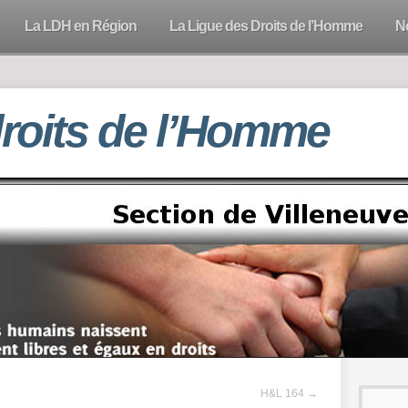
La LDH en Région
La Ligue des Droits de l’Homme
N
droits de l’Homme
H&L 164
→