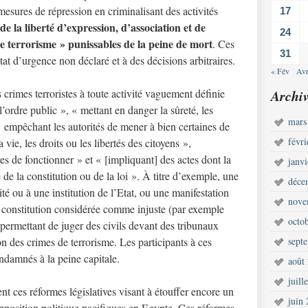
mesures de répression en criminalisant des activités
17
e la liberté d’expression, d’association et de
24
de terrorisme » punissables de la peine de mort
. Ces
31
tat d’urgence non déclaré et à des décisions arbitraires.
« Fév
Avr
es crimes terroristes à toute activité vaguement définie
Archiv
’ordre public », « mettant en danger la sûreté, les
mars
, « empêchant les autorités de mener à bien certaines de
févr
 vie, les droits ou les libertés des citoyens »,
es de fonctionner » et « [impliquant] des actes dont la
janv
 de la constitution ou de la loi ». À titre d’exemple, une
déce
é ou à une institution de l’Etat, ou une manifestation
nove
a constitution considérée comme injuste (par exemple
octo
n permettant de juger des civils devant des tribunaux
ion des crimes de terrorisme. Les participants à ces
sept
ndamnés à la peine capitale.
août
juill
 ces réformes législatives visant à étouffer encore un
juin
opposition politique pacifiques en Egypte. Ces réformes