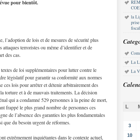
révue pour bientôt.
REM
COE
la L
pris
fisca
, l’adoption de lois et de mesures de sécurité plus
Catego
s attaques terroristes ou même d’identifier et de
Comm
rt des cas.
La L
textes de loi supplémentaires pour lutter contre le
La Vi
dre législatif pour garantir sa conformité aux normes
Calen
e ces lois pour arrêter et détenir arbitrairement des
 la torture et à de mauvais traitements. La décision
pénal qui a condamné 529 personnes à la peine de mort,
L
nt frappé le plus grand nombre de personnes ces
gne de l’absence des garanties les plus fondamentales
si que du besoin urgent de réformes.
3
10
sont extrêmement inquiétantes dans le contexte actuel,