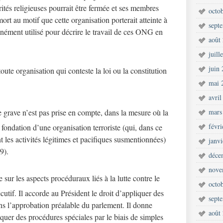
ités religieuses pourrait être fermée et ses membres
octo
ort au motif que cette organisation porterait atteinte à
sept
nément utilisé pour décrire le travail de ces ONG en
août
juill
juin
toute organisation qui conteste la loi ou la constitution
mai 
.
avril
 grave n’est pas prise en compte, dans la mesure où la
mars
févr
a fondation d’une organisation terroriste (qui, dans ce
les activités légitimes et pacifiques susmentionnées)
janv
9).
déce
nove
 sur les aspects procéduraux liés à la lutte contre le
octo
écutif. Il accorde au Président le droit d’appliquer des
sept
ns l’approbation préalable du parlement. Il donne
août
iquer des procédures spéciales par le biais de simples