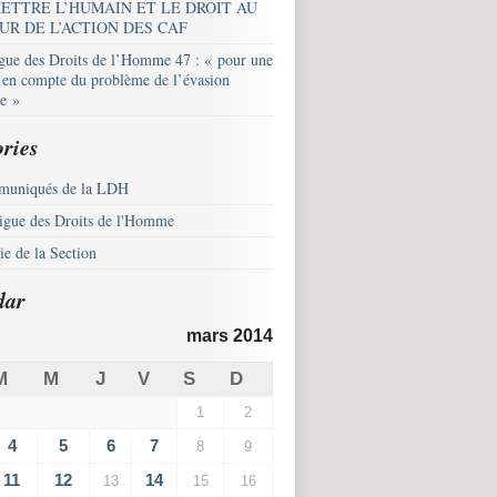
ETTRE L’HUMAIN ET LE DROIT AU
UR DE L’ACTION DES CAF
igue des Droits de l’Homme 47 : « pour une
e en compte du problème de l’évasion
le »
ries
uniqués de la LDH
igue des Droits de l'Homme
e de la Section
dar
mars 2014
M
M
J
V
S
D
1
2
4
5
6
7
8
9
11
12
14
13
15
16