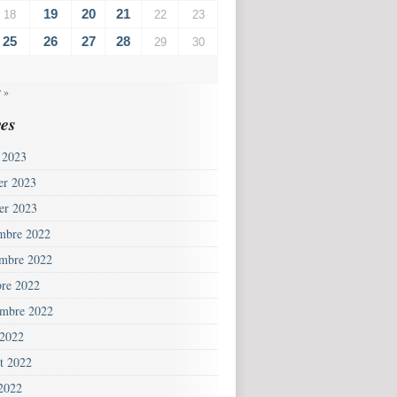
19
20
21
18
22
23
25
26
27
28
29
30
 »
es
 2023
ier 2023
ier 2023
mbre 2022
mbre 2022
bre 2022
embre 2022
 2022
et 2022
 2022