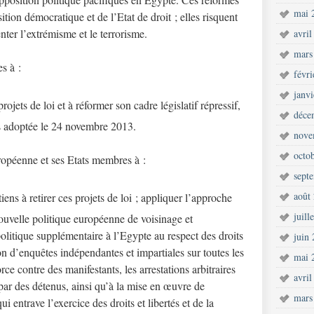
mai 
ition démocratique et de l’Etat de droit ; elles risquent
enter l’extrémisme et le terrorisme.
avril
mars
s à :
févr
janv
jets de loi et à réformer son cadre législatif répressif,
déce
ns adoptée le 24 novembre 2013.
nove
octo
opéenne et ses Etats membres à :
sept
août
ns à retirer ces projets de loi ; appliquer l’approche
juill
ouvelle politique européenne de voisinage et
politique supplémentaire à l’Egypte au respect des droits
juin
ion d’enquêtes indépendantes et impartiales sur toutes les
mai 
orce contre des manifestants, les arrestations arbitraires
avril
 par des détenus, ainsi qu’à la mise en œuvre de
mars
ui entrave l’exercice des droits et libertés et de la