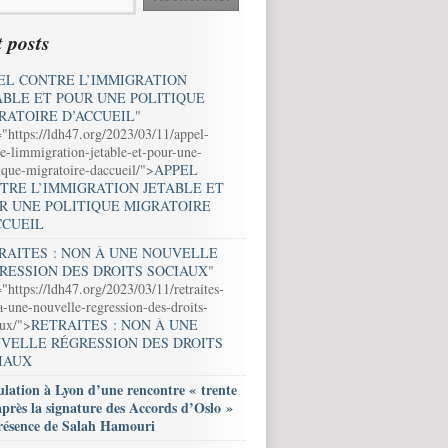
 posts
EL CONTRE L’IMMIGRATION
ABLE ET POUR UNE POLITIQUE
RATOIRE D’ACCUEIL
"
="https://ldh47.org/2023/03/11/appel-
e-limmigration-jetable-et-pour-une-
ique-migratoire-daccueil/">
APPEL
TRE L’IMMIGRATION JETABLE ET
R UNE POLITIQUE MIGRATOIRE
CCUEIL
RAITES : NON À UNE NOUVELLE
RESSION DES DROITS SOCIAUX
"
"https://ldh47.org/2023/03/11/retraites-
-une-nouvelle-regression-des-droits-
aux/">
RETRAITES : NON À UNE
VELLE RÉGRESSION DES DROITS
IAUX
lation à Lyon d’une rencontre « trente
après la signature des Accords d’Oslo »
résence de Salah Hamouri