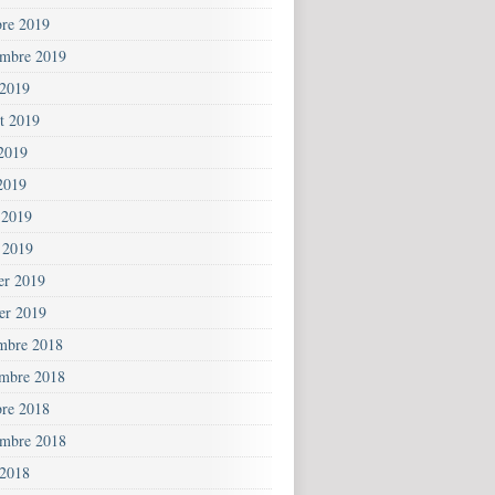
bre 2019
embre 2019
 2019
et 2019
 2019
2019
 2019
 2019
ier 2019
ier 2019
mbre 2018
mbre 2018
bre 2018
embre 2018
 2018