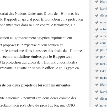
févr
janv
ariat des Nations Unies aux Droits de l’Homme, les
déce
, le Rapporteur spécial pour la promotion et la protection
nove
ondamentales dans la lutte contre le terrorisme, à :
octo
sept
cation au gouvernement égyptien exprimant leur
août
et proposer leur expertise et leur soutien au
juill
re le terrorisme dans le respect des droits de l’Homme.
recommandations émises par le Rapporteur
s
juin
t la protection des droits de l’Homme et des libertés
mai 
rrorisme, à l’issue de sa visite officielle en Egypte en
avril
mars
s de ces deux projets de loi sont les suivantes
févr
:
janv
unité nationale » peuvent être considérés comme des
déce
erprétation non restrictive du projet de loi, une ONG
nove