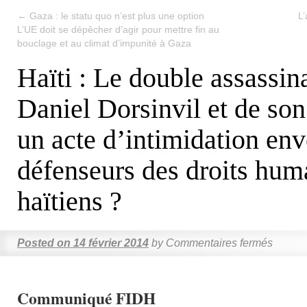
←
Gaza : le statu quo n’est plus une option
L’
L’UE doit se dépêcher d’agir pour mettre fin au
bouclage et au climat d’impunité à Gaza
Haïti : Le double assassin
Daniel Dorsinvil et de son
un acte d’intimidation env
défenseurs des droits hum
haïtiens ?
Posted on
14 février 2014
by
Commentaires fermés
Communiqué FIDH