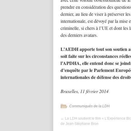
prendre en considération des questions
dernier, au lieu de viser à préserver l
internationale, est dévoyé par la mise
criminelle, si chers à l’UE et dont les
des derniers avatars.
L’AEDH apporte tout son soutien aux
soit faite sur les circonstances réel
l’APDHA, elle entend donc se join
d’enquête par le Parlement Européen
internationales de défense des droi
Bruxelles, 11 février 2014
Communiqués de la LDH
←
La LDH soutient le film « L’Expérience Bl
de Jean-Stéphane Bron