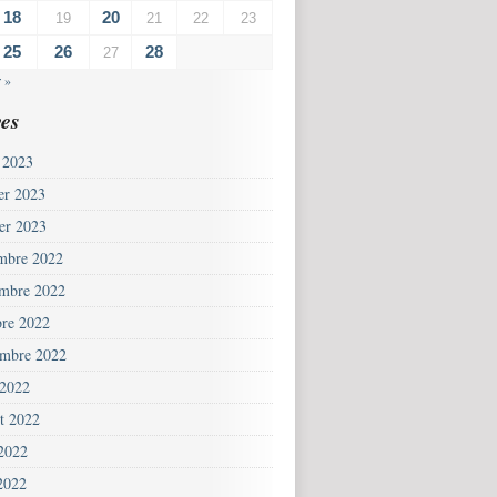
18
20
19
21
22
23
25
26
28
27
 »
es
 2023
ier 2023
ier 2023
mbre 2022
mbre 2022
bre 2022
embre 2022
 2022
et 2022
 2022
2022