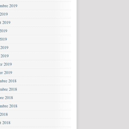
embre 2019
 2019
et 2019
 2019
2019
 2019
 2019
ier 2019
ier 2019
mbre 2018
mbre 2018
bre 2018
embre 2018
 2018
et 2018