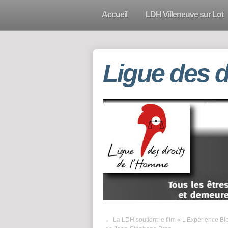
Accueil
LDH Villeneuve sur Lot
Ligue des 
←
La LDH soutient le film « L’Expérience Bl