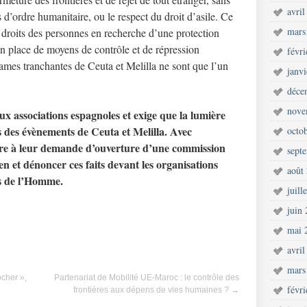
avril
 d’ordre humanitaire, ou le respect du droit d’asile. Ce
mars
es droits des personnes en recherche d’une protection
 en place de moyens de contrôle et de répression
févr
 lames tranchantes de Ceuta et Melilla ne sont que l’un
janv
déce
nove
 associations espagnoles et exige que la lumière
les des évènements de Ceuta et Melilla. Avec
octo
dre à leur demande d’ouverture d’une commission
sept
 et dénoncer ces faits devant les organisations
août
ts de l’Homme.
juill
juin
mai 
avril
mars
ocher »,
Partenariat de Mobilité UE-Maroc : le contrôle des
févr
frontières aux dépens de vies humaines ?
→