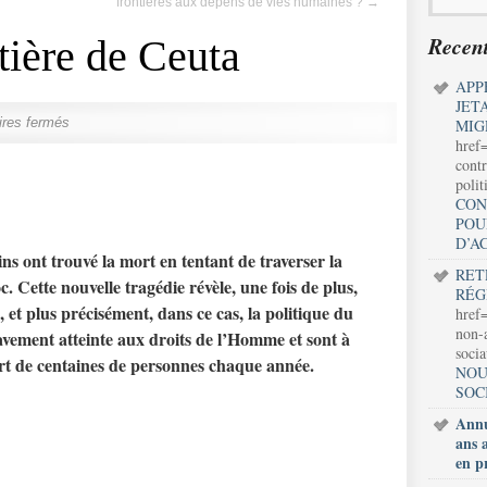
frontières aux dépens de vies humaines ?
→
Recent
tière de Ceuta
APP
JET
res fermés
MIG
href
contr
polit
CON
POU
D’A
ns ont trouvé la mort en tentant de traverser la
RET
 Cette nouvelle tragédie révèle, une fois de plus,
RÉG
et plus précisément, dans ce cas, la politique du
href=
non-a
vement atteinte aux droits de l’Homme et sont à
soci
mort de centaines de personnes chaque année.
NOU
SOC
Annu
ans 
en p