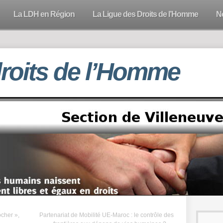
La LDH en Région
La Ligue des Droits de l’Homme
N
droits de l’Homme
ocher »,
Partenariat de Mobilité UE-Maroc : le contrôle des