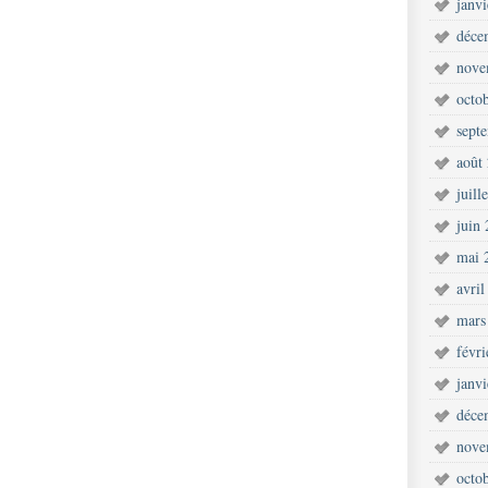
janv
déce
nove
octo
sept
août
juill
juin
mai 
avril
mars
févr
janv
déce
nove
octo