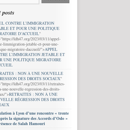
 posts
EL CONTRE L’IMMIGRATION
ABLE ET POUR UNE POLITIQUE
RATOIRE D’ACCUEIL
"
="https://ldh47.org/2023/03/11/appel-
e-limmigration-jetable-et-pour-une-
ique-migratoire-daccueil/">
APPEL
TRE L’IMMIGRATION JETABLE ET
R UNE POLITIQUE MIGRATOIRE
CCUEIL
RAITES : NON À UNE NOUVELLE
RESSION DES DROITS SOCIAUX
"
"https://ldh47.org/2023/03/11/retraites-
-une-nouvelle-regression-des-droits-
aux/">
RETRAITES : NON À UNE
VELLE RÉGRESSION DES DROITS
IAUX
lation à Lyon d’une rencontre « trente
après la signature des Accords d’Oslo »
résence de Salah Hamouri