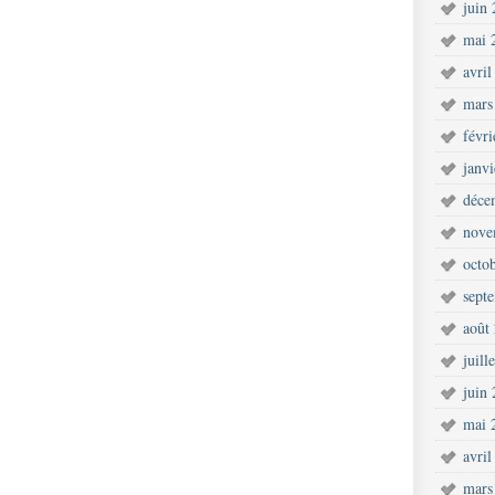
juin
mai 
avril
mars
févr
janv
déce
nove
octo
sept
août
juill
juin
mai 
avril
mars