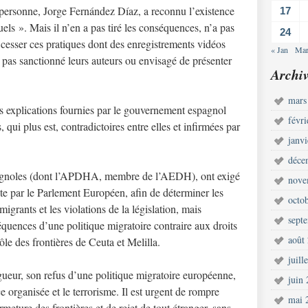
 personne, Jorge Fernández Díaz, a reconnu l’existence
17
els ». Mais il n’en a pas tiré les conséquences, n’a pas
24
e cesser ces pratiques dont des enregistrements vidéos
« Jan
Mar
 pas sanctionné leurs auteurs ou envisagé de présenter
Archiv
mars
s explications fournies par le gouvernement espagnol
févr
 qui plus est, contradictoires entre elles et infirmées par
janv
déce
gnoles (dont l’APDHA, membre de l’AEDH), ont exigé
nove
e par le Parlement Européen, afin de déterminer les
octo
igrants et les violations de la législation, mais
sept
quences d’une politique migratoire contraire aux droits
août
e des frontières de Ceuta et Melilla.
juill
gueur, son refus d’une politique migratoire européenne,
juin
e organisée et le terrorisme. Il est urgent de rompre
mai 
meture des frontières et de rejet de tout étranger, sans