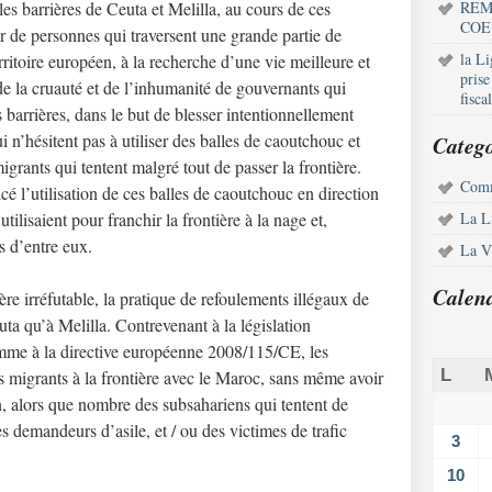
es barrières de Ceuta et Melilla, au cours de ces
REM
COE
r de personnes qui traversent une grande partie de
la L
rritoire européen, à la recherche d’une vie meilleure et
pris
e la cruauté et de l’inhumanité de gouvernants qui
fisca
s barrières, dans le but de blesser intentionnellement
ui n’hésitent pas à utiliser des balles de caoutchouc et
Catego
rants qui tentent malgré tout de passer la frontière.
Comm
cé l’utilisation de ces balles de caoutchouc en direction
tilisaient pour franchir la frontière à la nage et,
La L
s d’entre eux.
La Vi
Calen
ère irréfutable, la pratique de refoulements illégaux de
uta qu’à Melilla. Contrevenant à la législation
omme à la directive européenne 2008/115/CE, les
L
s migrants à la frontière avec le Maroc, sans même avoir
n, alors que nombre des subsahariens qui tentent de
es demandeurs d’asile, et / ou des victimes de trafic
3
10