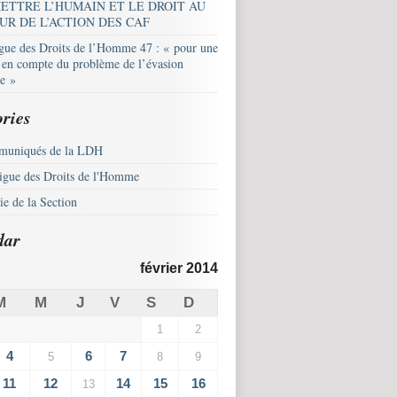
ETTRE L’HUMAIN ET LE DROIT AU
UR DE L’ACTION DES CAF
igue des Droits de l’Homme 47 : « pour une
e en compte du problème de l’évasion
le »
ries
uniqués de la LDH
igue des Droits de l'Homme
e de la Section
dar
février 2014
M
M
J
V
S
D
1
2
4
6
7
5
8
9
11
12
14
15
16
13