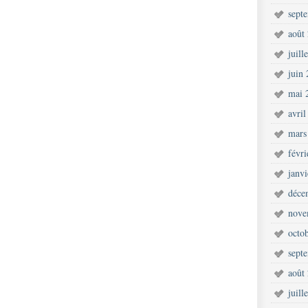
sept
août
juill
juin
mai 
avril
mars
févr
janv
déce
nove
octo
sept
août
juill