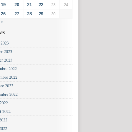
19
20
21
22
23
24
26
27
28
29
30
 »
es
 2023
ier 2023
ier 2023
mbre 2022
mbre 2022
bre 2022
embre 2022
 2022
et 2022
 2022
2022