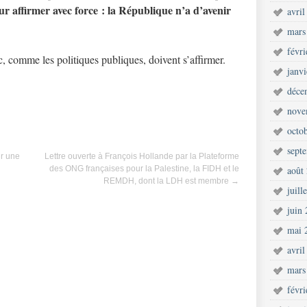
r affirmer avec force : la République n’a d’avenir
avril
mars
févr
c, comme les politiques publiques, doivent s’affirmer.
janv
déce
nove
octo
sept
ur une
Lettre ouverte à François Hollande par la Plateforme
des ONG françaises pour la Palestine, la FIDH et le
août
REMDH, dont la LDH est membre
→
juill
juin
mai 
avril
mars
févr