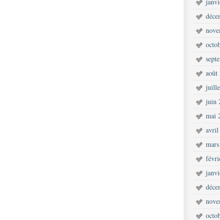
janv
déce
nove
octo
sept
août
juill
juin
mai 
avril
mars
févr
janv
déce
nove
octo