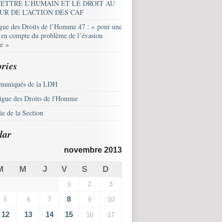
ETTRE L’HUMAIN ET LE DROIT AU
UR DE L’ACTION DES CAF
igue des Droits de l’Homme 47 : « pour une
e en compte du problème de l’évasion
le »
ries
uniqués de la LDH
igue des Droits de l'Homme
e de la Section
dar
novembre 2013
M
M
J
V
S
D
1
2
3
8
5
6
7
9
10
12
13
14
15
16
17