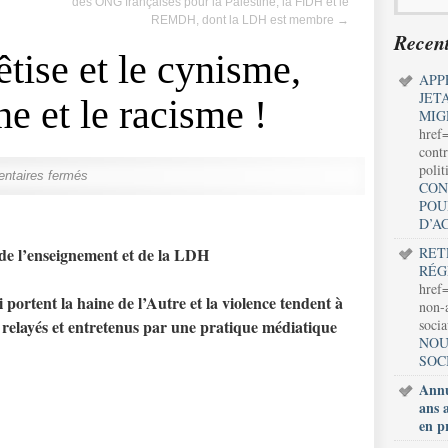
des ONG françaises pour la Palestine, la FIDH et le
REMDH, dont la LDH est membre
→
Recent
tise et le cynisme,
APP
JET
ne et le racisme !
MIG
href
contr
polit
ntaires fermés
CON
POU
D’A
 l’enseignement et de la LDH
RET
RÉG
href=
i portent la haine de l’Autre et la violence tendent à
non-a
, relayés et entretenus par une pratique médiatique
soci
NOU
SOC
Annu
ans 
en p