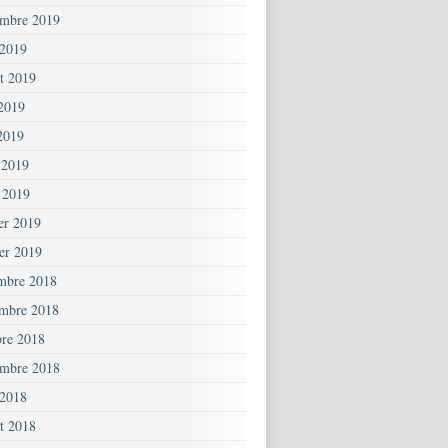
embre 2019
 2019
et 2019
 2019
2019
 2019
 2019
ier 2019
ier 2019
mbre 2018
mbre 2018
bre 2018
embre 2018
 2018
et 2018