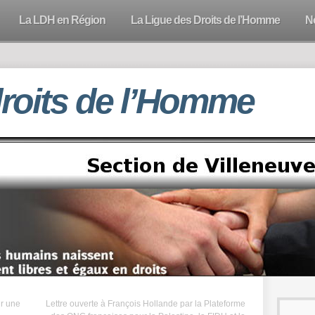
La LDH en Région
La Ligue des Droits de l’Homme
N
droits de l’Homme
ur une
Lettre ouverte à François Hollande par la Plateforme