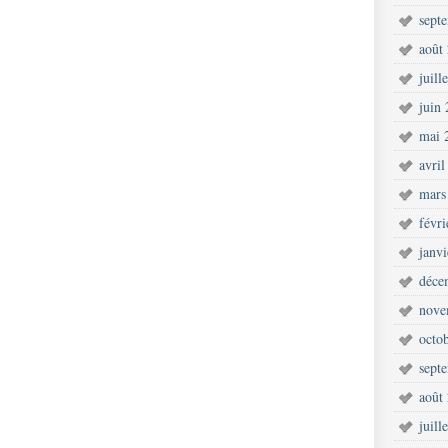
sept
août
juill
juin
mai 
avril
mars
févr
janv
déce
nove
octo
sept
août
juill