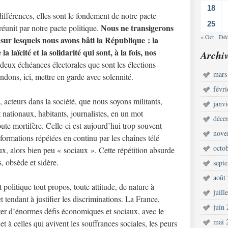
18
fférences, elles sont le fondement de notre pacte
25
Nous ne transigerons
réunit par notre pacte politique.
« Oct
Déc
sur lesquels nous avons bâti la République : la
la laïcité et la solidarité qui sont, à la fois, nos
Archiv
 deux échéances électorales que sont les élections
mars
dons, ici, mettre en garde avec solennité.
févr
 acteurs dans la société, que nous soyons militants,
janv
t nationaux, habitants, journalistes, en un mot
déce
oute mortifère. Celle-ci est aujourd’hui trop souvent
nove
formations répétées en continu par les chaînes télé
octo
aux, alors bien peu « sociaux ». Cette répétition absurde
, obsède et sidère.
sept
août
t politique tout propos, toute attitude, de nature à
juill
t tendant à justifier les discriminations. La France,
juin
ter d’énormes défis économiques et sociaux, avec le
mai 
t à celles qui avivent les souffrances sociales, les peurs