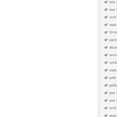
juin
mai 
avril
mars
févr
janv
déce
nove
octo
sept
août
juill
juin
mai 
avril
mars