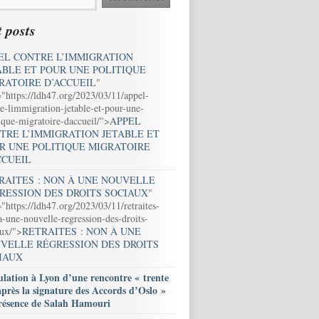
 posts
EL CONTRE L’IMMIGRATION
ABLE ET POUR UNE POLITIQUE
RATOIRE D’ACCUEIL
"
="https://ldh47.org/2023/03/11/appel-
e-limmigration-jetable-et-pour-une-
ique-migratoire-daccueil/">
APPEL
TRE L’IMMIGRATION JETABLE ET
R UNE POLITIQUE MIGRATOIRE
CCUEIL
RAITES : NON À UNE NOUVELLE
RESSION DES DROITS SOCIAUX
"
"https://ldh47.org/2023/03/11/retraites-
-une-nouvelle-regression-des-droits-
aux/">
RETRAITES : NON À UNE
VELLE RÉGRESSION DES DROITS
IAUX
lation à Lyon d’une rencontre « trente
après la signature des Accords d’Oslo »
résence de Salah Hamouri