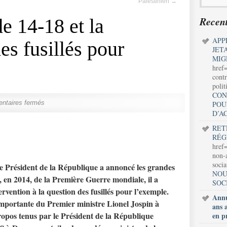
Palestinien
→
Recent
e 14-18 et la
APP
des fusillés pour
JET
MIG
href
contr
polit
CON
ntaires fermés
POU
D’A
RET
RÉG
href=
non-a
soci
le Président de la République a annoncé les grandes
NOU
 en 2014, de la Première Guerre mondiale, il a
SOC
rvention à la question des fusillés pour l’exemple.
Annu
importante du Premier ministre Lionel Jospin à
ans 
opos tenus par le Président de la République
en p