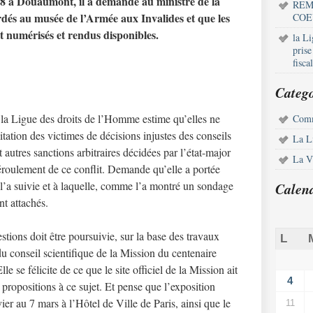
8 à Douaumont, il a demandé au ministre de la
REM
rdés au musée de l’Armée aux Invalides et que les
COE
nt numérisés et rendus disponibles.
la L
pris
fisca
Catego
 la Ligue des droits de l’Homme estime qu’elles ne
Comm
tation des victimes de décisions injustes des conseils
La L
autres sanctions arbitraires décidées par l’état-major
La Vi
roulement de ce conflit. Demande qu’elle a portée
i l’a suivie et à laquelle, comme l’a montré un sondage
Calen
nt attachés.
estions doit être poursuivie, sur la base des travaux
L
u conseil scientifique de la Mission du centenaire
le se félicite de ce que le site officiel de la Mission ait
4
t propositions à ce sujet. Et pense que l’exposition
ier au 7 mars à l’Hôtel de Ville de Paris, ainsi que le
11