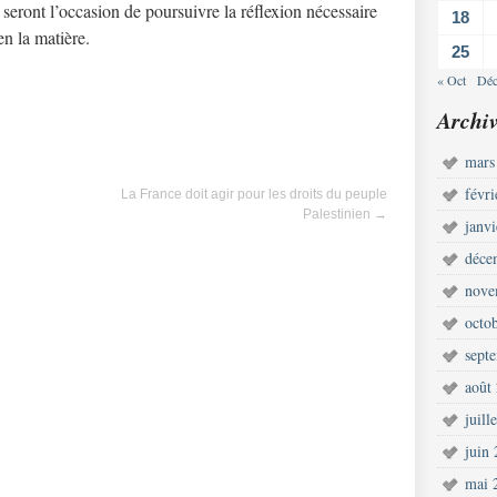
 seront l’occasion de poursuivre la réflexion nécessaire
18
en la matière.
25
« Oct
Déc
Archiv
mars
févr
La France doit agir pour les droits du peuple
Palestinien
→
janv
déce
nove
octo
sept
août
juill
juin
mai 