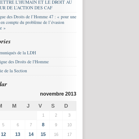
ETTRE L’HUMAIN ET LE DROIT AU
UR DE L’ACTION DES CAF
igue des Droits de l’Homme 47 : « pour une
e en compte du problème de l’évasion
le »
ries
uniqués de la LDH
igue des Droits de l'Homme
e de la Section
dar
novembre 2013
M
M
J
V
S
D
1
2
3
8
5
6
7
9
10
12
13
14
15
16
17