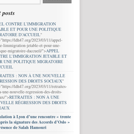
 posts
EL CONTRE L’IMMIGRATION
ABLE ET POUR UNE POLITIQUE
RATOIRE D’ACCUEIL
"
="https://ldh47.org/2023/03/11/appel-
e-limmigration-jetable-et-pour-une-
ique-migratoire-daccueil/">
APPEL
TRE L’IMMIGRATION JETABLE ET
R UNE POLITIQUE MIGRATOIRE
CCUEIL
RAITES : NON À UNE NOUVELLE
RESSION DES DROITS SOCIAUX
"
"https://ldh47.org/2023/03/11/retraites-
-une-nouvelle-regression-des-droits-
aux/">
RETRAITES : NON À UNE
VELLE RÉGRESSION DES DROITS
IAUX
lation à Lyon d’une rencontre « trente
après la signature des Accords d’Oslo »
résence de Salah Hamouri