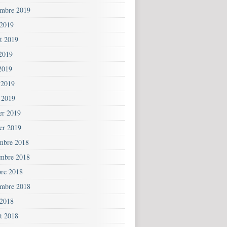
embre 2019
 2019
et 2019
 2019
2019
 2019
 2019
ier 2019
ier 2019
mbre 2018
mbre 2018
bre 2018
embre 2018
 2018
et 2018