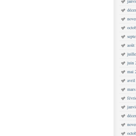
janv
déce
nove
octo
sept
août
juill
juin
mai 
avril
mars
févr
janv
déce
nove
octo