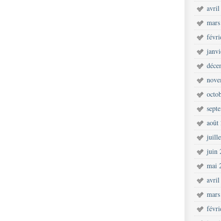
avril
mars
févr
janv
déce
nove
octo
sept
août
juill
juin
mai 
avril
mars
févr