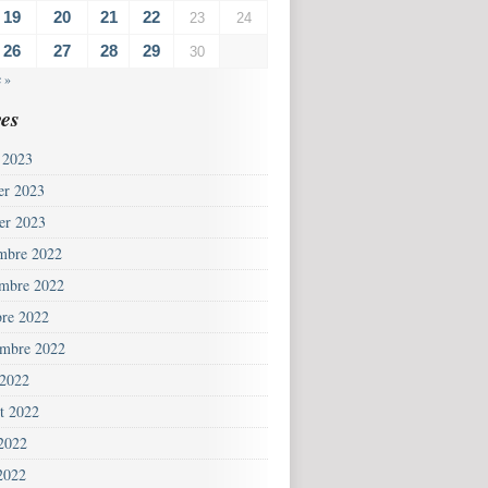
19
20
21
22
23
24
26
27
28
29
30
 »
es
 2023
ier 2023
ier 2023
mbre 2022
mbre 2022
bre 2022
embre 2022
 2022
et 2022
 2022
2022