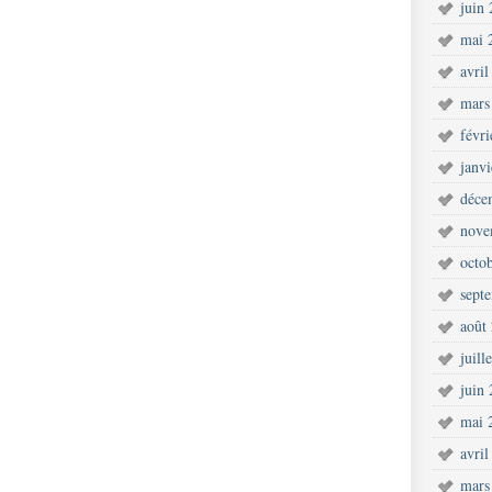
juin
mai 
avril
mars
févr
janv
déce
nove
octo
sept
août
juill
juin
mai 
avril
mars