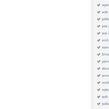
sept
août
juill
juin
mai 
avril
mars
févr
janv
déce
nove
octo
sept
août
juill