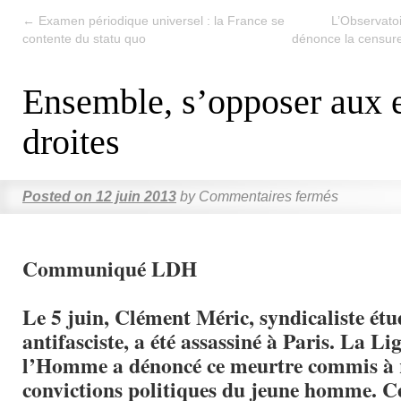
←
Examen périodique universel : la France se
L’Observatoi
contente du statu quo
dénonce la censure 
Ensemble, s’opposer aux 
droites
Posted on
12 juin 2013
by
Commentaires fermés
Communiqué LDH
Le 5 juin, Clément Méric, syndicaliste étu
antifasciste, a été assassiné à Paris. La Li
l’Homme a dénoncé ce meurtre commis à 
convictions politiques du jeune homme. Cet