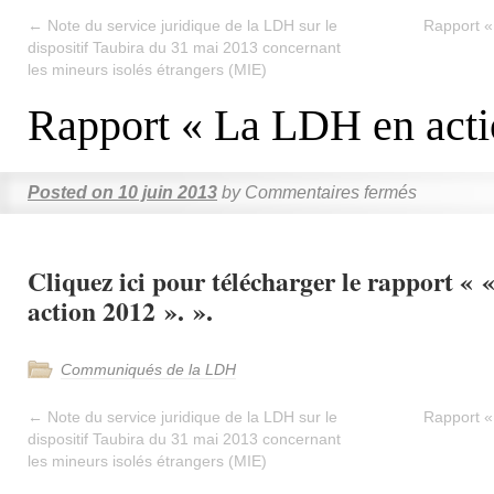
←
Note du service juridique de la LDH sur le
Rapport «
dispositif Taubira du 31 mai 2013 concernant
les mineurs isolés étrangers (MIE)
Rapport « La LDH en acti
Posted on
10 juin 2013
by
Commentaires fermés
Cliquez ici pour télécharger le rapport «
action 2012 ». ».
Communiqués de la LDH
←
Note du service juridique de la LDH sur le
Rapport «
dispositif Taubira du 31 mai 2013 concernant
les mineurs isolés étrangers (MIE)