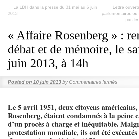
←
La LDH dans la presse du 31 mai au 6 juin
Lettre ouver
2013
parlementaires eur
pas le
« Affaire Rosenberg » : re
débat et de mémoire, le s
juin 2013, à 14h
Posted on
10 juin 2013
by
Commentaires fermés
Le 5 avril 1951, deux citoyens américains, 
Rosenberg, étaient condamnés à la peine c
d’un procès à charge et inéquitable. Malgr
protestation mondiale, ils ont été exécutés