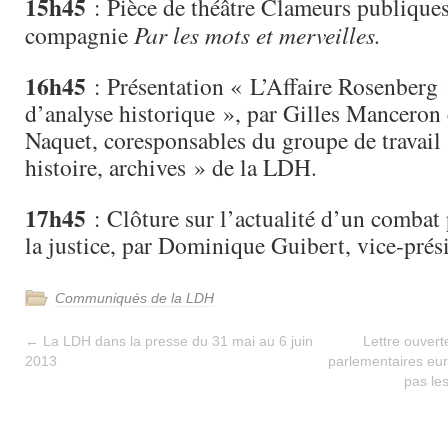
15h45
: Pièce de théâtre Clameurs publiques
compagnie
Par les mots et merveilles.
16h45
: Présentation « L’Affaire Rosenberg :
d’analyse historique », par Gilles Mancero
Naquet, coresponsables du groupe de travai
histoire, archives » de la LDH.
17h45
: Clôture sur l’actualité d’un combat 
la justice, par Dominique Guibert, vice-pré
Communiqués de la LDH
←
La LDH dans la presse du 31 mai au 6 juin
Lettre ouver
2013
parlementaires eur
pas le