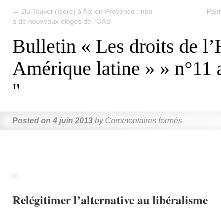
←
Du Touvet (Isère) à Aix-en-Provence : non
Pal
à de nouveaux éloges de l’OAS
Bulletin « Les droits de 
Amérique latine » » n°11 
"
Posted on
4 juin 2013
by
Commentaires fermés
Relégitimer l’alternative au libéralisme