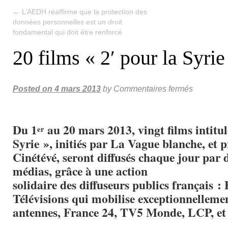
←
L’AEDH réaffirme que la protection des
données personnelles est un droit
fondamental qui doit être renforcé
20 films « 2′ pour la Syrie
Posted on
4 mars 2013
by
Commentaires fermés
Du 1
au 20 mars 2013, vingt films intitul
er
Syrie », initiés par La Vague blanche, et 
Cinétévé, seront diffusés chaque jour par
médias, grâce à une action
solidaire des diffuseurs publics français :
Télévisions qui mobilise exceptionnellemen
antennes, France 24, TV5 Monde, LCP, et 