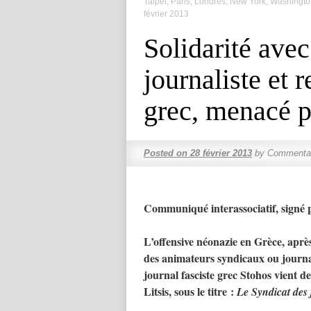
Taipei, Paris, Londres, New York, Washingto
février 2013
Solidarité avec
journaliste et 
grec, menacé pa
Posted on
28 février 2013
by
Commentai
Communiqué interassociatif, signé
L’offensive néonazie en Grèce, après
des animateurs syndicaux ou journali
journal fasciste grec Stohos vient d
Litsis, sous le titre :
Le Syndicat des 