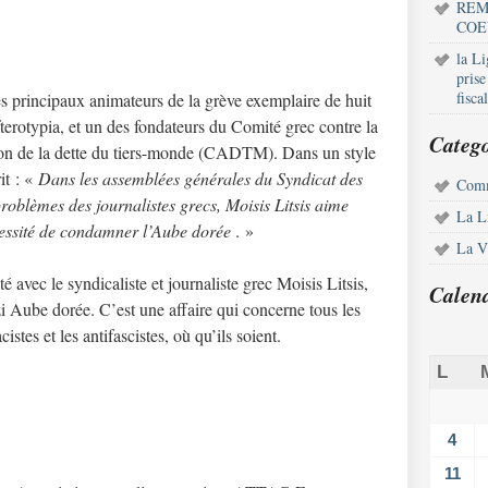
REM
COE
la L
pris
fisca
des principaux animateurs de la grève exemplaire de huit
fterotypia, et un des fondateurs du Comité grec contre la
Catego
tion de la dette du tiers-monde (CADTM). Dans un style
it : «
Dans les assemblées générales du Syndicat des
Comm
problèmes des journalistes grecs, Moisis Litsis aime
La L
nécessité de condamner l’Aube dorée
. »
La Vi
é avec le syndicaliste et journaliste grec Moisis Litsis,
Calen
i Aube dorée. C’est une affaire qui concerne tous les
istes et les antifascistes, où qu’ils soient.
L
4
11