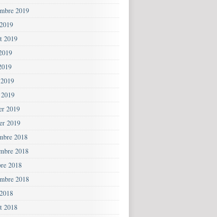
embre 2019
 2019
et 2019
 2019
2019
 2019
 2019
ier 2019
ier 2019
mbre 2018
mbre 2018
bre 2018
embre 2018
 2018
et 2018