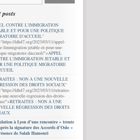
 posts
EL CONTRE L’IMMIGRATION
ABLE ET POUR UNE POLITIQUE
RATOIRE D’ACCUEIL
"
="https://ldh47.org/2023/03/11/appel-
e-limmigration-jetable-et-pour-une-
ique-migratoire-daccueil/">
APPEL
TRE L’IMMIGRATION JETABLE ET
R UNE POLITIQUE MIGRATOIRE
CCUEIL
RAITES : NON À UNE NOUVELLE
RESSION DES DROITS SOCIAUX
"
"https://ldh47.org/2023/03/11/retraites-
-une-nouvelle-regression-des-droits-
aux/">
RETRAITES : NON À UNE
VELLE RÉGRESSION DES DROITS
IAUX
lation à Lyon d’une rencontre « trente
après la signature des Accords d’Oslo »
résence de Salah Hamouri