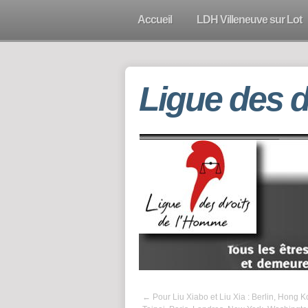
Accueil
LDH Villeneuve sur Lot
Ligue des 
←
Pour Liu Xiabo et Liu Xia : Berlin, Hong K