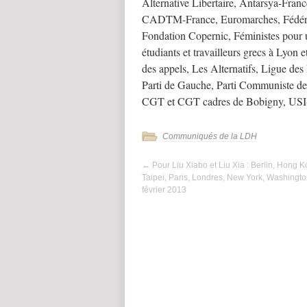
Alternative Libertaire, Antarsya-Fran
CADTM-France, Euromarches, Fédérati
Fondation Copernic, Féministes pour u
étudiants et travailleurs grecs à Lyon 
des appels, Les Alternatifs, Ligue des
Parti de Gauche, Parti Communiste des
CGT et CGT cadres de Bobigny, USI-CG
Communiqués de la LDH
←
Pour Liu Xiabo et Liu Xia : Berlin, Hong K
Taipei, Paris, Londres, New York, Washingto
février 2013