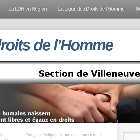
La LDH en Région
La Ligue des Droits de l’Homme
N
droits de l’Homme
ong,
Françoise Seligmann, une amie nous a quittés
→