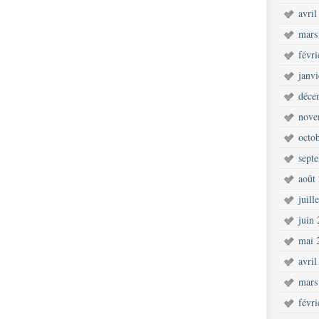
avril
mars
févr
janv
déce
nove
octo
sept
août
juill
juin
mai 
avril
mars
févr