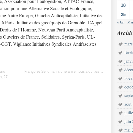
ce, Association pour l’autogestion, ATTAC-France,
18
on pour une Alternative Sociale et Ecologique,
25
ne Autre Europe, Gauche Anticapitaliste, Initiative des
et à Paris, Initiative des grec(que)s de Grenoble, L’Appel
« Jan
Mar
 Droits de l’Homme, Nouveau Parti Anticapitaliste,
Archiv
 Ouvriers de France, Solidaires, Syriza-Paris, UL-
T, Vigilance Initiatives Syndicales Antifascistes
mars
févr
janv
déce
ong,
Françoise Seligmann, une amie nous a quittés
→
n, 27
nove
octo
sept
août
juill
juin
mai 