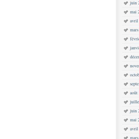
juin
mai 
avril
mars
févr
janv
déce
nove
octo
sept
août
juill
juin
mai 
avril
mars