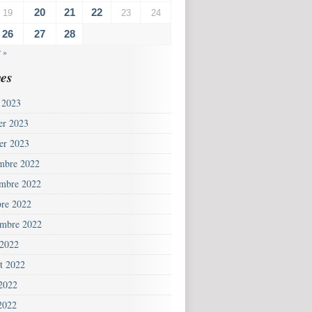
20
21
22
19
23
24
26
27
28
 »
es
 2023
ier 2023
ier 2023
mbre 2022
mbre 2022
bre 2022
embre 2022
 2022
et 2022
 2022
2022