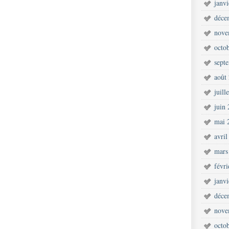
janv
déce
nove
octo
sept
août
juill
juin
mai 
avril
mars
févr
janv
déce
nove
octo