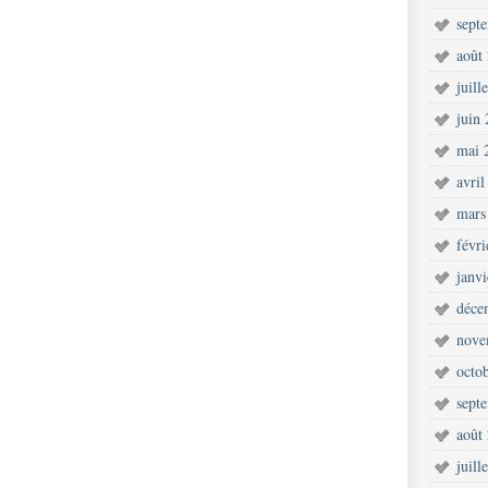
sept
août
juill
juin
mai 
avril
mars
févr
janv
déce
nove
octo
sept
août
juill