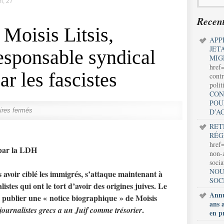
n, 27
Recent
 Moisis Litsis,
APP
JET
responsable syndical
MIG
href
r les fascistes
contr
polit
CON
POU
res fermés
D’A
RET
RÉG
href=
 par la LDH
non-a
soci
NOU
 avoir ciblé les immigrés, s’attaque maintenant à
SOC
stes qui ont le tort d’avoir des origines juives. Le
Annu
e publier une « notice biographique » de Moisis
ans 
.
journalistes grecs a un Juif comme trésorier
en p