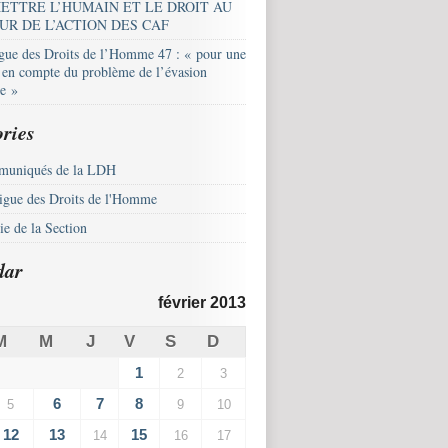
ETTRE L’HUMAIN ET LE DROIT AU
UR DE L’ACTION DES CAF
igue des Droits de l’Homme 47 : « pour une
e en compte du problème de l’évasion
le »
ries
uniqués de la LDH
igue des Droits de l'Homme
e de la Section
dar
février 2013
M
M
J
V
S
D
1
2
3
6
7
8
5
9
10
12
13
15
14
16
17