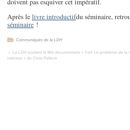
doivent pas esquiver cet impératif.
Après le
livre introductif
du séminaire, retr
séminaire
!
Communiqués de la LDH
←
La LDH soutient le film documentaire « Fort
Le problème de la ré
intérieur » de Chris Pellerin