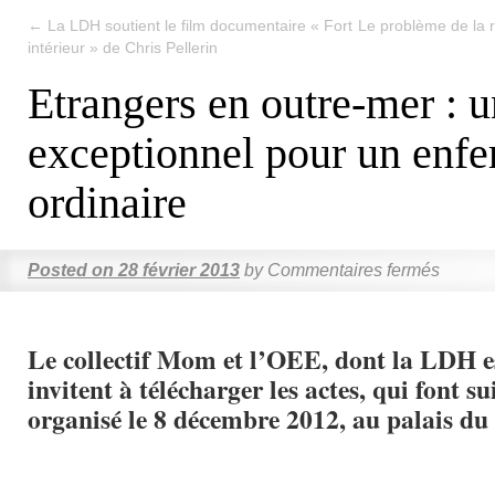
←
La LDH soutient le film documentaire « Fort
Le problème de la ré
intérieur » de Chris Pellerin
Etrangers en outre-mer : u
exceptionnel pour un enf
ordinaire
Posted on
28 février 2013
by
Commentaires fermés
Le collectif Mom et l’OEE, dont la LDH 
invitent à télécharger les actes, qui font s
organisé le 8 décembre 2012, au palais d