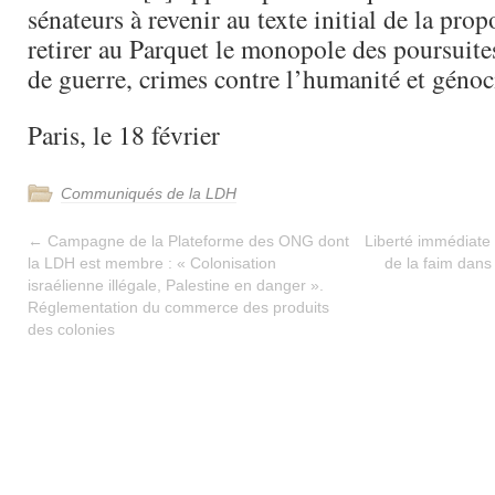
sénateurs à revenir au texte initial de la prop
retirer au Parquet le monopole des poursuite
de guerre, crimes contre l’humanité et génoc
Paris, le 18 février
Communiqués de la LDH
←
Campagne de la Plateforme des ONG dont
Liberté immédiate 
la LDH est membre : « Colonisation
de la faim dans
israélienne illégale, Palestine en danger ».
Réglementation du commerce des produits
des colonies