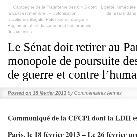
←
Campagne de la Plateforme des ONG dont
Liberté immédiate 
la LDH est membre : « Colonisation
de la faim dans
israélienne illégale, Palestine en danger ».
Réglementation du commerce des produits
des colonies
Le Sénat doit retirer au Pa
monopole de poursuite de
de guerre et contre l’huma
Posted on
18 février 2013
by
Commentaires fermés
Communiqué de la CFCPI dont la LDH e
Paris, le 18 février 2013 – Le 26 février pr