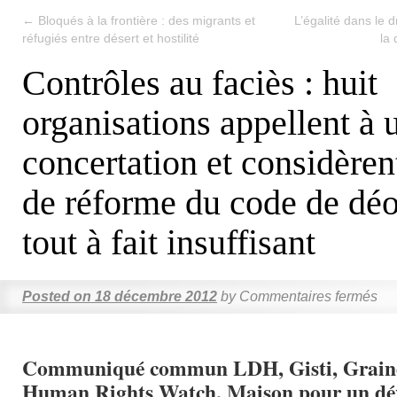
←
Bloqués à la frontière : des migrants et
L’égalité dans le d
réfugiés entre désert et hostilité
la
Contrôles au faciès : huit
organisations appellent à 
concertation et considèrent
de réforme du code de déo
tout à fait insuffisant
Posted on
18 décembre 2012
by
Commentaires fermés
Communiqué commun LDH, Gisti, Graine
Human Rights Watch, Maison pour un dé