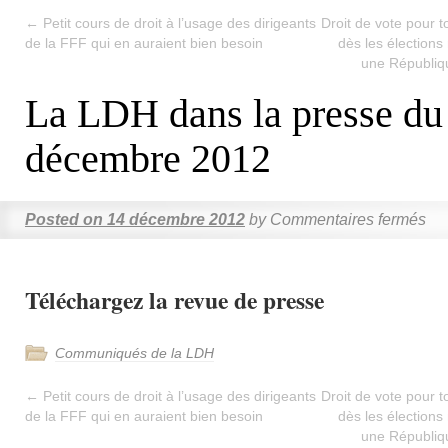
←
Petit cours de droit à l’usage des dirigeants
Droit de vote pour t
de la FFF qui en auraient bien besoin
dès les élections
une Républiqu
La LDH dans la presse du
décembre 2012
Posted on
14 décembre 2012
by
Commentaires fermés
Téléchargez la revue de presse
Communiqués de la LDH
←
Petit cours de droit à l’usage des dirigeants
Droit de vote pour t
de la FFF qui en auraient bien besoin
dès les élections
une Républiqu