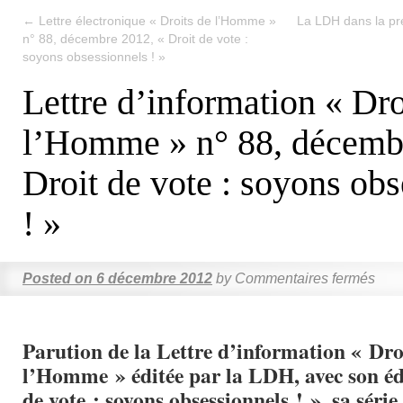
←
Lettre électronique « Droits de l’Homme »
La LDH dans la p
n° 88, décembre 2012, « Droit de vote :
soyons obsessionnels ! »
Lettre d’information « Dro
l’Homme » n° 88, décemb
Droit de vote : soyons ob
! »
Posted on
6 décembre 2012
by
Commentaires fermés
Parution de la Lettre d’information « Dro
l’Homme » éditée par la LDH, avec son éd
de vote : soyons obsessionnels ! », sa série 