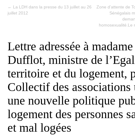
←
La LDH dans la presse du 13 juillet au 26
Zone d’attente de T
juillet 2012
Sénégalais me
demand
homosexualité.Le m
Lettre adressée à madame
Dufflot, ministre de l’Egal
territoire et du logement, p
Collectif des associations
une nouvelle politique pu
logement des personnes sa
et mal logées