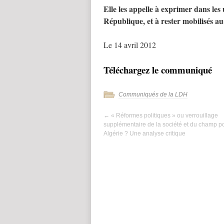
Elle les appelle à exprimer dans les 
République, et à rester mobilisés au-
Le 14 avril 2012
Téléchargez le communiqué
Communiqués de la LDH
←
« Réformes politiques » ou verrouillage
supplémentaire de la société et du champ po
Algérie ? Une analyse critique