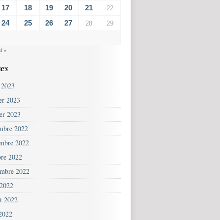
17
18
19
20
21
22
24
25
26
27
28
29
i »
es
 2023
ier 2023
ier 2023
mbre 2022
mbre 2022
bre 2022
embre 2022
 2022
et 2022
 2022