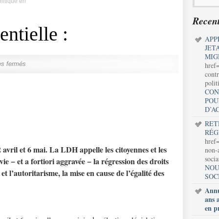
litique en
Recent
entielle :
APP
JET
MIG
s fermés
href
contr
polit
CON
POU
D’A
RET
RÉG
href=
2 avril et 6 mai. La LDH appelle les citoyennes et les
non-a
soci
vie − et a fortiori aggravée − la régression des droits
NOU
et l’autoritarisme, la mise en cause de l’égalité des
SOC
Annu
ans 
en p