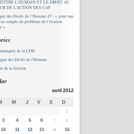
ETTRE L’HUMAIN ET LE DROIT AU
UR DE L’ACTION DES CAF
igue des Droits de l’Homme 47 : « pour une
e en compte du problème de l’évasion
le »
ries
uniqués de la LDH
igue des Droits de l'Homme
e de la Section
dar
avril 2012
M
M
J
V
S
D
1
3
4
5
6
7
8
10
11
12
13
15
14