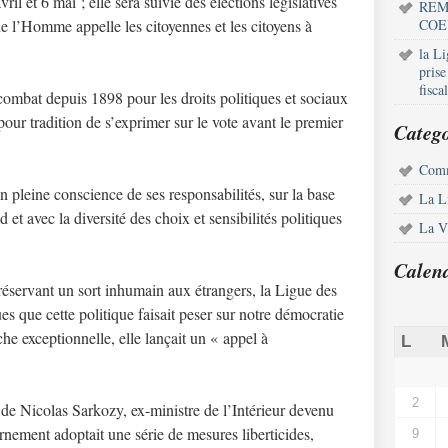
vril et 6 mai ; elle sera suivie des élections législatives
REM
de l’Homme appelle les citoyennes et les citoyens à
COE
la L
pris
fisca
ombat depuis 1898 pour les droits politiques et sociaux
pour tradition de s’exprimer sur le vote avant le premier
Catego
Comm
en pleine conscience de ses responsabilités, sur la base
La L
 et avec la diversité des choix et sensibilités politiques
La Vi
Calen
 réservant un sort inhumain aux étrangers, la Ligue des
ues que cette politique faisait peser sur notre démocratie
e exceptionnelle, elle lançait un « appel à
L
2
de Nicolas Sarkozy, ex-ministre de l’Intérieur devenu
nement adoptait une série de mesures liberticides,
9