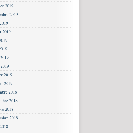
bre 2019
embre 2019
 2019
et 2019
 2019
2019
 2019
 2019
ier 2019
ier 2019
mbre 2018
mbre 2018
bre 2018
embre 2018
 2018