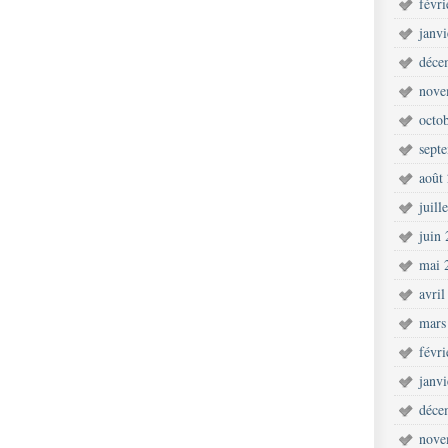
févr
janv
déce
nove
octo
sept
août
juill
juin
mai 
avril
mars
févr
janv
déce
nove