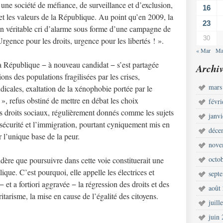
 une société de méfiance, de surveillance et d’exclusion,
16
é et les valeurs de la République. Au point qu’en 2009, la
23
n véritable cri d’alarme sous forme d’une campagne de
30
rgence pour les droits, urgence pour les libertés ! ».
« Mar
Ma
la République − à nouveau candidat − s’est partagée
Archiv
ions des populations fragilisées par les crises,
mars
dicales, exaltation de la xénophobie portée par le
e », refus obstiné de mettre en débat les choix
févr
des droits sociaux, régulièrement donnés comme les sujets
janv
sécurité et l’immigration, pourtant cyniquement mis en
déce
r l’unique base de la peur.
nove
octo
ère que poursuivre dans cette voie constituerait une
que. C’est pourquoi, elle appelle les électrices et
sept
− et a fortiori aggravée − la régression des droits et des
août
ritarisme, la mise en cause de l’égalité des citoyens.
juill
juin