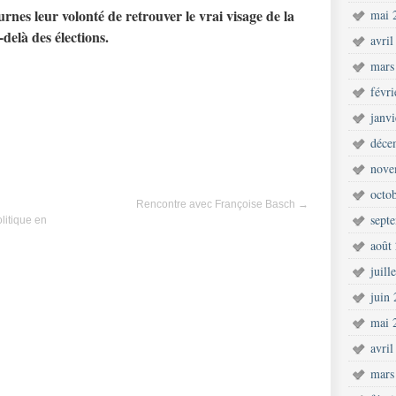
urnes leur volonté de retrouver le vrai visage de la
mai 
delà des élections.
avril
mars
févr
janv
déce
nove
octo
Rencontre avec Françoise Basch
→
sept
litique en
août
juill
juin
mai 
avril
mars