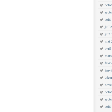
octo
sept
août
juill
juin
mai 
avril
mars
févr
janv
déce
nove
octo
sept
août