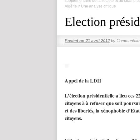
supplémentaire de la société et du champ po
Algérie ? Une analyse critique
Election présid
Posted on
21 avril 2012
by
Commentaire
Appel de la LDH
L’élection présidentielle a lieu ces 2
citoyens à à refuser que soit poursui
et des libertés, la xénophobie d’Etat 
citoyens.