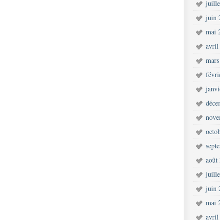
juill
juin
mai 
avril
mars
févr
janv
déce
nove
octo
sept
août
juill
juin
mai 
avril