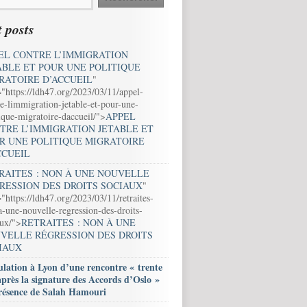
 posts
EL CONTRE L’IMMIGRATION
ABLE ET POUR UNE POLITIQUE
RATOIRE D’ACCUEIL
"
="https://ldh47.org/2023/03/11/appel-
e-limmigration-jetable-et-pour-une-
ique-migratoire-daccueil/">
APPEL
TRE L’IMMIGRATION JETABLE ET
R UNE POLITIQUE MIGRATOIRE
CCUEIL
RAITES : NON À UNE NOUVELLE
RESSION DES DROITS SOCIAUX
"
"https://ldh47.org/2023/03/11/retraites-
-une-nouvelle-regression-des-droits-
aux/">
RETRAITES : NON À UNE
VELLE RÉGRESSION DES DROITS
IAUX
lation à Lyon d’une rencontre « trente
après la signature des Accords d’Oslo »
résence de Salah Hamouri