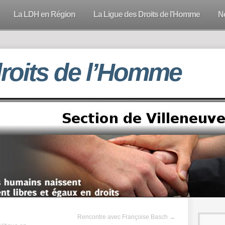
La LDH en Région
La Ligue des Droits de l’Homme
N
droits de l’Homme
Rencontre avec Françoise Basch
→