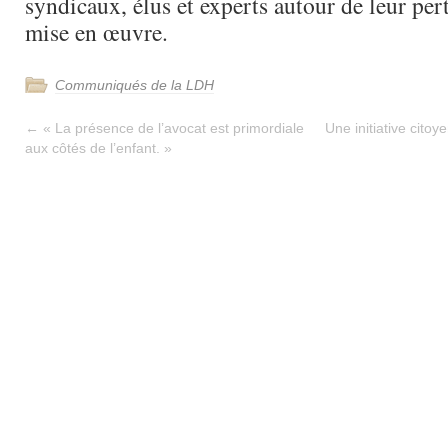
syndicaux, élus et experts autour de leur per
mise en œuvre.
Communiqués de la LDH
←
« La présence de l’avocat est primordiale
Une initiative cito
aux côtés de l’enfant. »