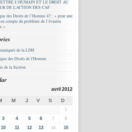
ETTRE L’HUMAIN ET LE DROIT AU
UR DE L’ACTION DES CAF
igue des Droits de l’Homme 47 : « pour une
e en compte du problème de l’évasion
le »
ries
uniqués de la LDH
igue des Droits de l'Homme
e de la Section
dar
avril 2012
M
M
J
V
S
D
1
3
4
5
6
7
8
10
11
12
13
15
14