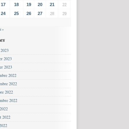
17
18
19
20
21
22
24
25
26
27
28
29
i »
es
 2023
ier 2023
ier 2023
mbre 2022
mbre 2022
bre 2022
embre 2022
 2022
et 2022
 2022