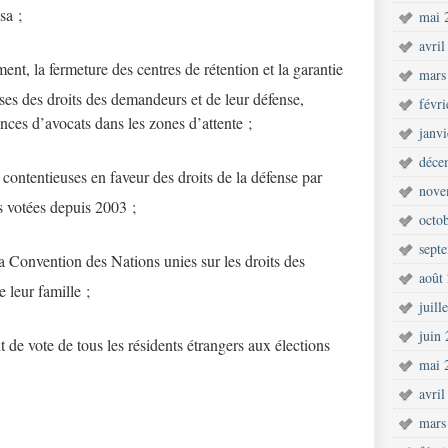
sa ;
mai 
avril
ent, la fermeture des centres de rétention et la garantie
mars
es des droits des demandeurs et de leur défense,
févr
ces d’avocats dans les zones d’attente ;
janv
déce
contentieuses en faveur des droits de la défense par
nove
es votées depuis 2003 ;
octo
sept
la Convention des Nations unies sur les droits des
août
 leur famille ;
juill
juin
 de vote de tous les résidents étrangers aux élections
mai 
avril
mars