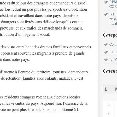
REM
rée et du séjour des étrangers et demandeurs d’asile)
COE
 fois réduit un peu plus les perspectives d’obtention
la L
résidant et travaillant dans notre pays, depuis de
pris
 étrangers sont livrés sans défense lorsqu’ils ont un
fisca
mployeurs, et aux trafics des marchands de sommeil,
Catego
ttribution d’un logement social.
Comm
oi des visas entraînent des drames familiaux et personnels
La L
et poussent souvent les migrants à prendre de grands
r dans notre pays.
La Vi
Calen
attente à l’entrée du territoire (touristes, demandeurs
s de rétention (familles avec enfants, malades…) est
L
s résidents étrangers votent aux élections locales.
réalités vivantes du pays. Aujourd’hui, l’exercice de la
2
 vote ne peut plus être strictement conditionné à la
9