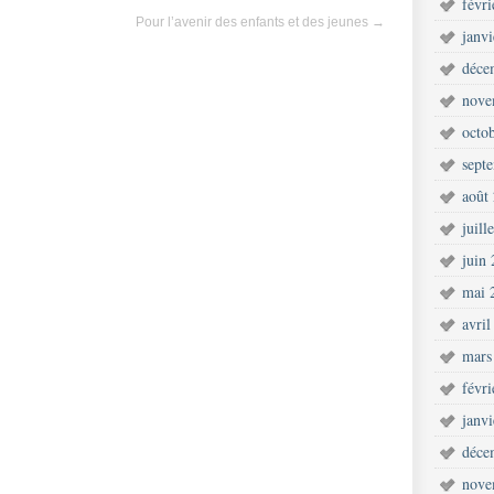
févr
Pour l’avenir des enfants et des jeunes
→
janv
déce
nove
octo
sept
août
juill
juin
mai 
avril
mars
févr
janv
déce
nove