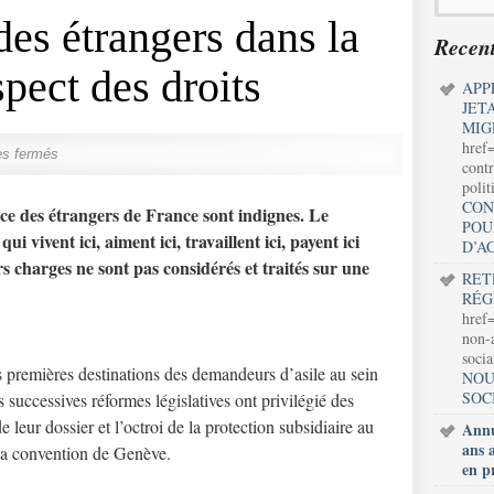
des étrangers dans la
Recent
spect des droits
APP
JET
MIG
href
s fermés
contr
polit
CON
nce des étrangers de France sont indignes. Le
POU
qui vivent ici, aiment ici, travaillent ici, payent ici
D’A
urs charges ne sont pas considérés et traités sur une
RET
RÉG
href=
non-a
soci
 premières destinations des demandeurs d’asile au sein
NOU
SOC
s successives réformes législatives ont privilégié des
leur dossier et l’octroi de la protection subsidiaire au
Annu
ans 
 la convention de Genève.
en p