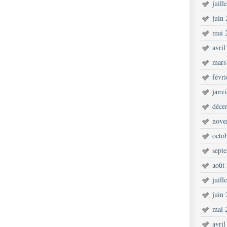
juill
juin
mai 
avril
mars
févr
janv
déce
nove
octo
sept
août
juill
juin
mai 
avril