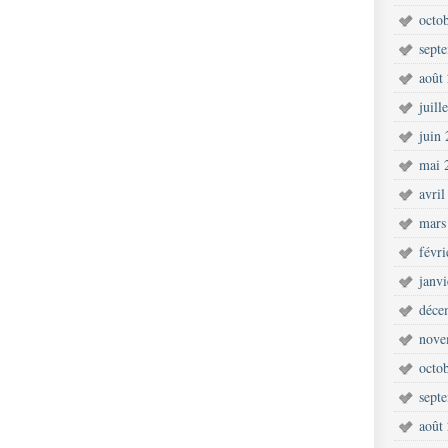
octo
sept
août
juill
juin
mai 
avril
mars
févr
janv
déce
nove
octo
sept
août