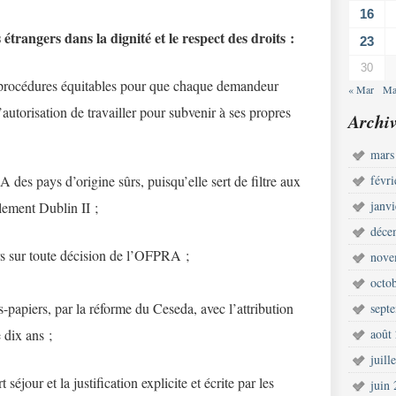
16
étrangers dans la dignité et le respect des droits :
23
30
 procédures équitables pour que chaque demandeur
« Mar
Ma
l’autorisation de travailler pour subvenir à ses propres
Archiv
mars
des pays d’origine sûrs, puisqu’elle sert de filtre aux
févr
janv
lement Dublin II ;
déce
s sur toute décision de l’OFPRA ;
nove
octo
s-papiers, par la réforme du Ceseda, avec l’attribution
sept
e dix ans ;
août
juill
éjour et la justification explicite et écrite par les
juin