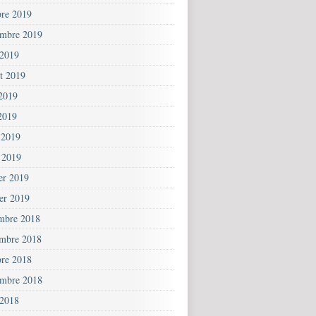
bre 2019
embre 2019
 2019
et 2019
 2019
2019
 2019
 2019
ier 2019
ier 2019
mbre 2018
mbre 2018
bre 2018
embre 2018
 2018