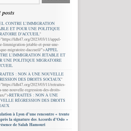
 posts
EL CONTRE L’IMMIGRATION
ABLE ET POUR UNE POLITIQUE
RATOIRE D’ACCUEIL
"
="https://ldh47.org/2023/03/11/appel-
e-limmigration-jetable-et-pour-une-
ique-migratoire-daccueil/">
APPEL
TRE L’IMMIGRATION JETABLE ET
R UNE POLITIQUE MIGRATOIRE
CCUEIL
RAITES : NON À UNE NOUVELLE
RESSION DES DROITS SOCIAUX
"
"https://ldh47.org/2023/03/11/retraites-
-une-nouvelle-regression-des-droits-
aux/">
RETRAITES : NON À UNE
VELLE RÉGRESSION DES DROITS
IAUX
lation à Lyon d’une rencontre « trente
après la signature des Accords d’Oslo »
résence de Salah Hamouri