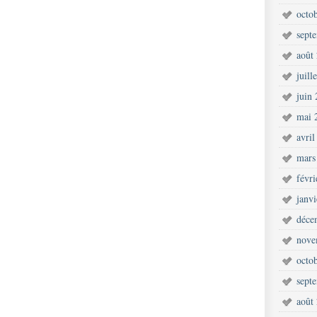
octo
sept
août
juill
juin
mai 
avril
mars
févr
janv
déce
nove
octo
sept
août