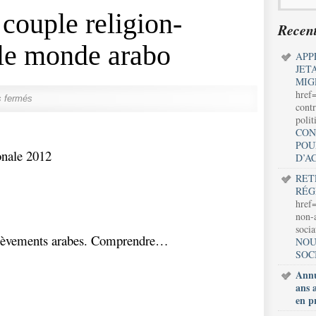
ouple religion-
Recent
 le monde arabo
APP
JET
MIG
href
 fermés
contr
polit
CON
POU
onale 2012
D’A
RET
RÉG
href=
non-a
soci
èvements arabes. Comprendre…
NOU
SOC
Annu
ans 
en p