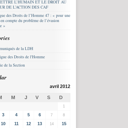
ETTRE L’HUMAIN ET LE DROIT AU
UR DE L’ACTION DES CAF
igue des Droits de l’Homme 47 : « pour une
e en compte du problème de l’évasion
le »
ries
uniqués de la LDH
igue des Droits de l'Homme
e de la Section
dar
avril 2012
M
M
J
V
S
D
1
3
4
5
6
7
8
10
11
12
13
15
14