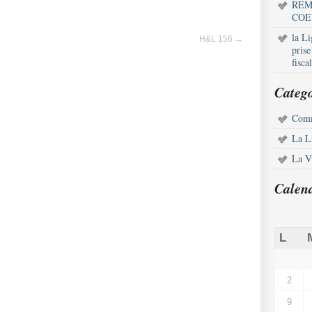
REM
COE
la L
H&L 156
→
pris
fisca
Catego
Comm
La L
La Vi
Calen
L
2
9