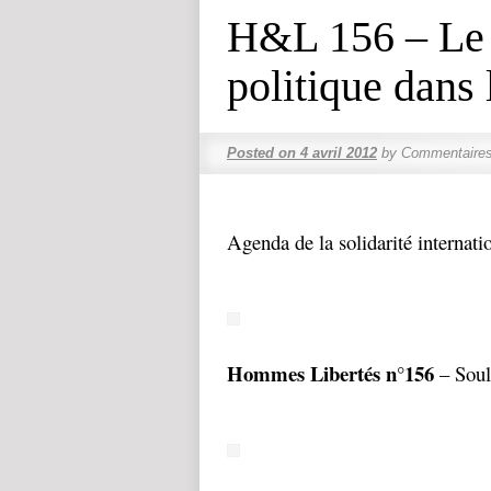
H&L 156 – Le c
politique dans
Posted on
4 avril 2012
by
Commentaires
Agenda de la solidarité internati
Hommes Libertés n°156
– Soul