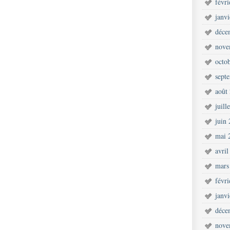
févr
janv
déce
nove
octo
sept
août
juill
juin
mai 
avril
mars
févr
janv
déce
nove