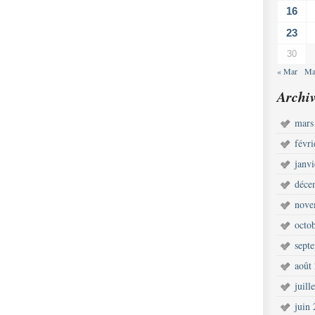
16
23
30
« Mar
Ma
Archiv
mars
févr
janv
déce
nove
octo
sept
août
juill
juin