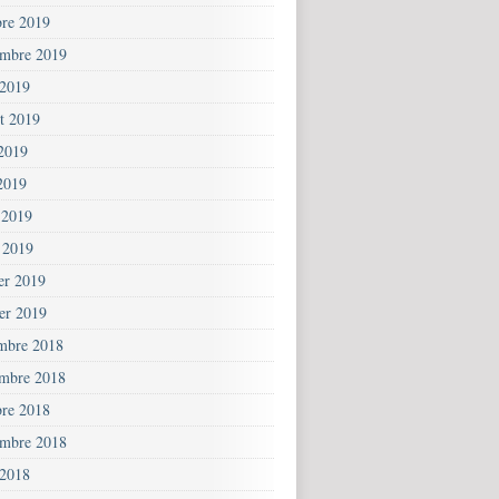
bre 2019
embre 2019
 2019
et 2019
 2019
2019
 2019
 2019
ier 2019
ier 2019
mbre 2018
mbre 2018
bre 2018
embre 2018
 2018