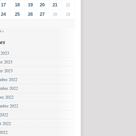
17
18
19
20
21
22
24
25
26
27
28
29
i »
es
 2023
ier 2023
ier 2023
mbre 2022
mbre 2022
bre 2022
embre 2022
 2022
et 2022
 2022