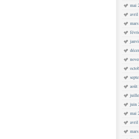
mai 
avril
mars
févr
janv
déce
nove
octo
sept
août
juill
juin
mai 
avril
mars