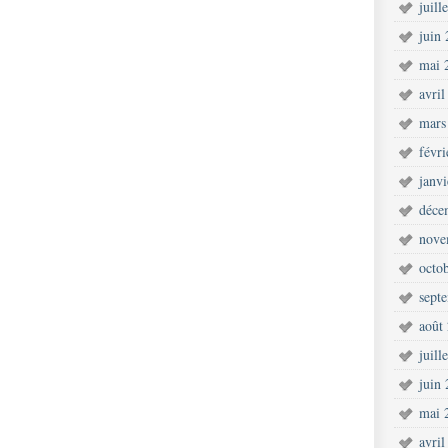
juill
juin
mai 
avril
mars
févr
janv
déce
nove
octo
sept
août
juill
juin
mai 
avril