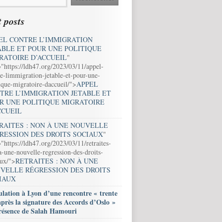
 posts
EL CONTRE L’IMMIGRATION
ABLE ET POUR UNE POLITIQUE
RATOIRE D’ACCUEIL
"
="https://ldh47.org/2023/03/11/appel-
e-limmigration-jetable-et-pour-une-
ique-migratoire-daccueil/">
APPEL
TRE L’IMMIGRATION JETABLE ET
R UNE POLITIQUE MIGRATOIRE
CCUEIL
RAITES : NON À UNE NOUVELLE
RESSION DES DROITS SOCIAUX
"
"https://ldh47.org/2023/03/11/retraites-
-une-nouvelle-regression-des-droits-
aux/">
RETRAITES : NON À UNE
VELLE RÉGRESSION DES DROITS
IAUX
lation à Lyon d’une rencontre « trente
après la signature des Accords d’Oslo »
résence de Salah Hamouri