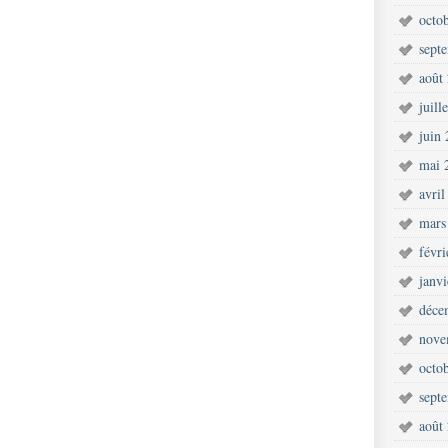
octo
sept
août
juill
juin
mai 
avril
mars
févr
janv
déce
nove
octo
sept
août