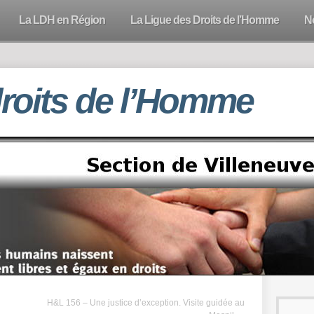
La LDH en Région
La Ligue des Droits de l’Homme
N
droits de l’Homme
H&L 156 – Une justice d’exception. Visite guidée au