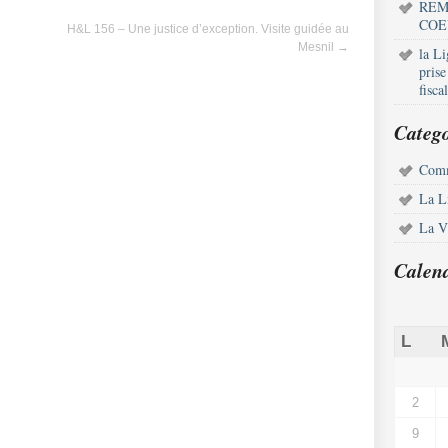
REM
COE
H&L 156 – Une justice d’exception. Visite guidée au
Mesnil
→
la L
pris
fisca
Catego
Comm
La L
La Vi
Calen
L
2
9