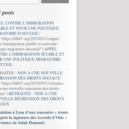
 posts
EL CONTRE L’IMMIGRATION
ABLE ET POUR UNE POLITIQUE
RATOIRE D’ACCUEIL
"
="https://ldh47.org/2023/03/11/appel-
e-limmigration-jetable-et-pour-une-
ique-migratoire-daccueil/">
APPEL
TRE L’IMMIGRATION JETABLE ET
R UNE POLITIQUE MIGRATOIRE
CCUEIL
RAITES : NON À UNE NOUVELLE
RESSION DES DROITS SOCIAUX
"
"https://ldh47.org/2023/03/11/retraites-
-une-nouvelle-regression-des-droits-
aux/">
RETRAITES : NON À UNE
VELLE RÉGRESSION DES DROITS
IAUX
lation à Lyon d’une rencontre « trente
après la signature des Accords d’Oslo »
résence de Salah Hamouri