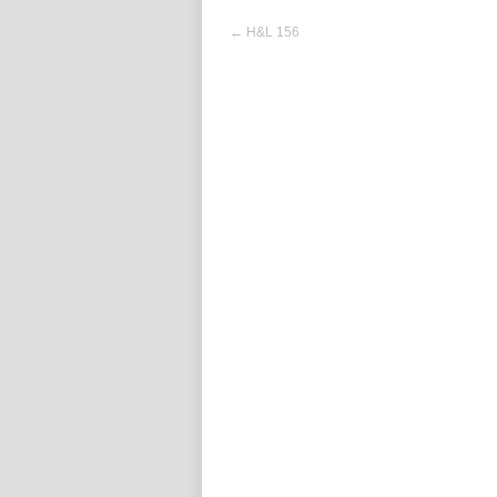
←
H&L 156