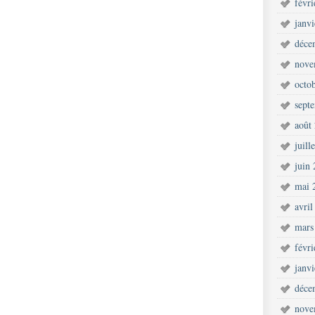
févr
janv
déce
nove
octo
sept
août
juill
juin
mai 
avril
mars
févr
janv
déce
nove