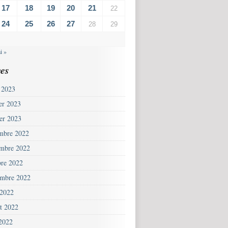
17
18
19
20
21
22
24
25
26
27
28
29
i »
es
 2023
ier 2023
ier 2023
mbre 2022
mbre 2022
bre 2022
embre 2022
 2022
et 2022
 2022