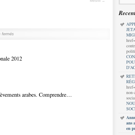
Mesnil
→
Recent
APP
JET
 fermés
MIG
href
contr
polit
CON
onale 2012
POU
D’A
RET
RÉG
href=
non-a
èvements arabes. Comprendre…
soci
NOU
SOC
Annu
ans 
en p