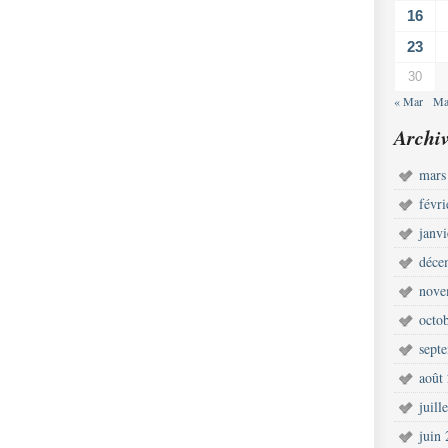
16
23
30
« Mar
Ma
Archiv
mars
févr
janv
déce
nove
octo
sept
août
juill
juin