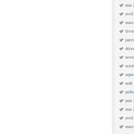
mai 
avril
mars
févr
janv
déce
nove
octo
sept
août
juill
juin
mai 
avril
mars