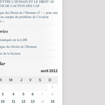
ETTRE L’HUMAIN ET LE DROIT AU
UR DE L’ACTION DES CAF
igue des Droits de l’Homme 47 : « pour une
e en compte du problème de l’évasion
le »
ries
uniqués de la LDH
igue des Droits de l'Homme
e de la Section
dar
avril 2012
M
M
J
V
S
D
1
3
4
5
6
7
8
10
11
12
13
15
14