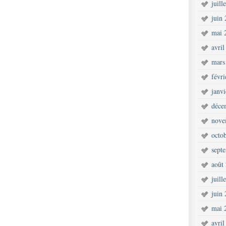
juill
juin
mai 
avril
mars
févr
janv
déce
nove
octo
sept
août
juill
juin
mai 
avril