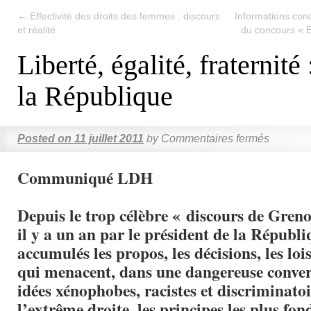
←
Effectivité des droits des femmes : discours
Informations conc
et réalité
du concours « Ec
Liberté, égalité, fraternité
la République
Posted on
11 juillet 2011
by
Commentaires fermés
Communiqué LDH
Depuis le trop célèbre « discours de Gren
il y a un an par le président de la Républi
accumulés les propos, les décisions, les loi
qui menacent, dans une dangereuse conver
idées xénophobes, racistes et discriminato
l’extrême droite, les principes les plus f