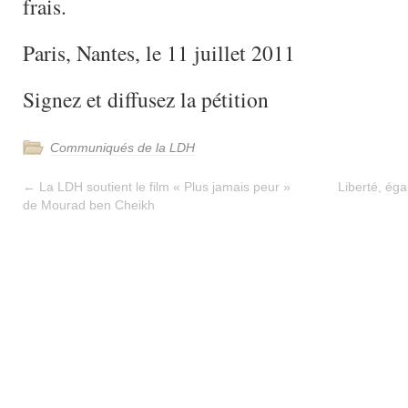
frais.
Paris, Nantes, le 11 juillet 2011
Signez et diffusez la pétition
Communiqués de la LDH
←
La LDH soutient le film « Plus jamais peur »
Liberté, égal
de Mourad ben Cheikh