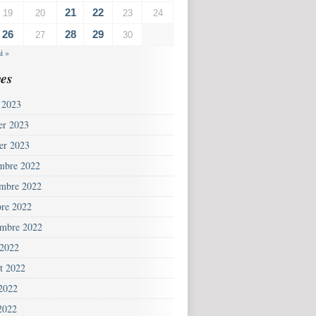
21
22
19
20
23
24
26
28
29
27
30
i »
es
 2023
ier 2023
ier 2023
mbre 2022
mbre 2022
bre 2022
embre 2022
 2022
et 2022
 2022
2022