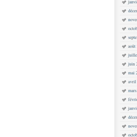
janv
déce
nove
octo
sept
août
juill
juin
mai 
avril
mars
févr
janv
déce
nove
octo