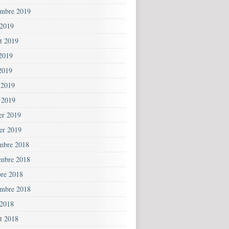
embre 2019
 2019
et 2019
 2019
2019
 2019
 2019
ier 2019
ier 2019
mbre 2018
mbre 2018
bre 2018
embre 2018
 2018
et 2018