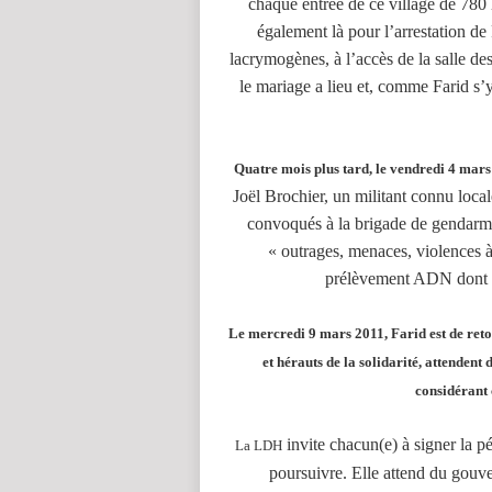
chaque entrée de ce village de 780 h
également là pour l’arrestation de 
lacrymogènes, à l’accès de la salle de
le mariage a lieu et, comme Farid s’y
Quatre mois plus tard, le vendredi 4 mar
Joël Brochier, un militant connu loc
convoqués à la brigade de gendarm
« outrages, menaces, violences 
prélèvement ADN dont le
Le mercredi 9 mars 2011, Farid est de retou
et hérauts de la solidarité, attendent
considérant
invite chacun(e) à signer la pé
La LDH
poursuivre. Elle attend du gouve