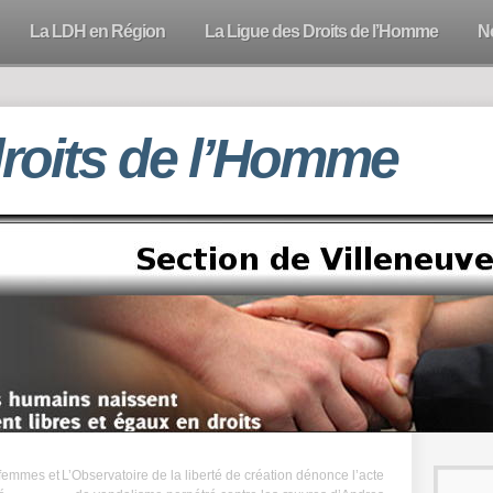
La LDH en Région
La Ligue des Droits de l’Homme
N
droits de l’Homme
 femmes et
L’Observatoire de la liberté de création dénonce l’acte