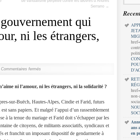
é
de vandalisme perpétré contre les œuvres d’Andres
Serrano
→
Recent
 gouvernement qui
APP
JET
ur, ni les étrangers,
MIG
href
contr
polit
CON
POU
Commentaires fermés
D’A
RET
RÉG
ime ni l’amour, ni les étrangers, ni la solidarité ?
href=
non-a
soci
pres-sur-Buëch, Hautes-Alpes,
Cindie et Farid, futurs
NOU
d est sans papiers. Et malgré l’appui d’un rassemblement
SOC
ose à la tenue du mariage et Farid doit s’échapper par les
Annu
taine de citoyens, de militants associatifs, syndicaux et
ans 
en p
iés et franchit un imposant dispositif de gendarmerie à