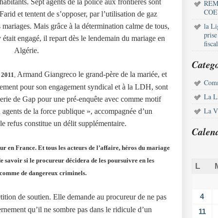
abitants. Sept agents de la police aux frontières sont
REM
COE
Farid et tentent de s’opposer, par l’utilisation de gaz
la L
s mariages. Mais grâce à la détermination calme de tous,
pris
 était engagé, il repart dès le lendemain du mariage en
fisca
Algérie.
Catego
Armand Giangreco
le grand-père de la mariée, et
s 2011
,
Comm
alement pour son engagement syndical et à la LDH, sont
La L
erie de Gap pour une pré-enquête avec comme motif
La Vi
à agents de la force publique », accompagnée d’un
 refus constitue un délit supplémentaire.
Calen
r en France. Et tous les acteurs de l’affaire, héros du mariage
 de savoir si le procureur décidera de les poursuivre en les
L
 comme de dangereux criminels.
4
tition de soutien
. Elle
demande au procureur de ne pas
rnement qu’il ne sombre pas dans le ridicule d’un
11