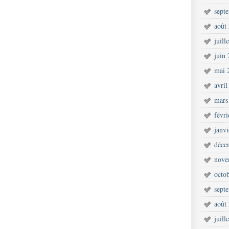
sept
août
juill
juin
mai 
avril
mars
févr
janv
déce
nove
octo
sept
août
juill