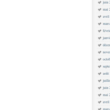
juin
mai 
avril
mars
févr
janv
déce
nove
octo
sept
août
juill
juin
mai 
avril
mars