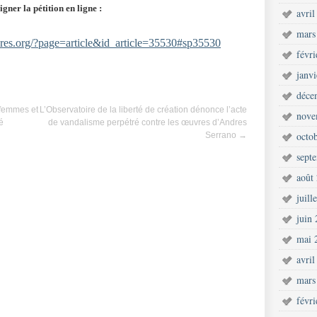
igner la pétition en ligne :
avril
mars
eres.org/?page=article&id_article=35530#sp35530
févr
janv
déce
 femmes et
L’Observatoire de la liberté de création dénonce l’acte
nove
é
de vandalisme perpétré contre les œuvres d’Andres
octo
Serrano
→
sept
août
juill
juin
mai 
avril
mars
févr