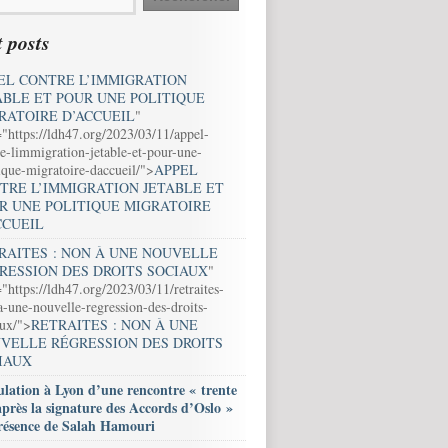
 posts
EL CONTRE L’IMMIGRATION
ABLE ET POUR UNE POLITIQUE
RATOIRE D’ACCUEIL
"
="https://ldh47.org/2023/03/11/appel-
e-limmigration-jetable-et-pour-une-
ique-migratoire-daccueil/">
APPEL
TRE L’IMMIGRATION JETABLE ET
R UNE POLITIQUE MIGRATOIRE
CCUEIL
RAITES : NON À UNE NOUVELLE
RESSION DES DROITS SOCIAUX
"
"https://ldh47.org/2023/03/11/retraites-
-une-nouvelle-regression-des-droits-
aux/">
RETRAITES : NON À UNE
VELLE RÉGRESSION DES DROITS
IAUX
lation à Lyon d’une rencontre « trente
après la signature des Accords d’Oslo »
résence de Salah Hamouri