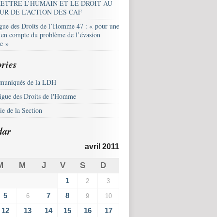
ETTRE L’HUMAIN ET LE DROIT AU
UR DE L’ACTION DES CAF
igue des Droits de l’Homme 47 : « pour une
e en compte du problème de l’évasion
le »
ries
uniqués de la LDH
igue des Droits de l'Homme
e de la Section
dar
avril 2011
M
M
J
V
S
D
1
2
3
5
7
8
6
9
10
12
13
14
15
16
17