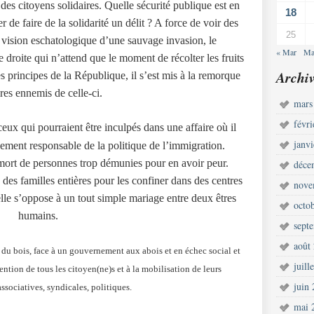
es citoyens solidaires. Quelle sécurité publique est en
18
r de faire de la solidarité un délit ? A force de voir des
25
a vision eschatologique d’une sauvage invasion, le
« Mar
Ma
droite qui n’attend que le moment de récolter les fruits
Archiv
s principes de la République, il s’est mis à la remorque
res ennemis de celle-ci.
mars
févr
 ceux qui pourraient être inculpés dans une affaire où il
janv
ement responsable de la politique de l’immigration.
mort de personnes trop démunies pour en avoir peur.
déce
des familles entières pour les confiner dans des centres
nove
elle s’oppose à un tout simple mariage entre deux êtres
octo
humains.
sept
août
 du bois, face à un gouvernement aux abois et en échec social et
juill
ention de tous les citoyen(ne)s et à la mobilisation de leurs
juin
ssociatives, syndicales, politiques.
mai 