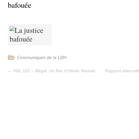
bafouée
Communiqués de la LDH
←
H&L 152 – Illégal. Un film d’Olivier Masset
Rapport alternat