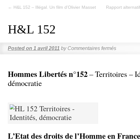
←
H&L 152 – Illégal. Un film d’Olivier Masset
Rapport alternat
H&L 152
Posted on
1 avril 2011
by
Commentaires fermés
Hommes Libertés n°152
– Territoires – Id
démocratie
L’Etat des droits de l’Homme en Franc