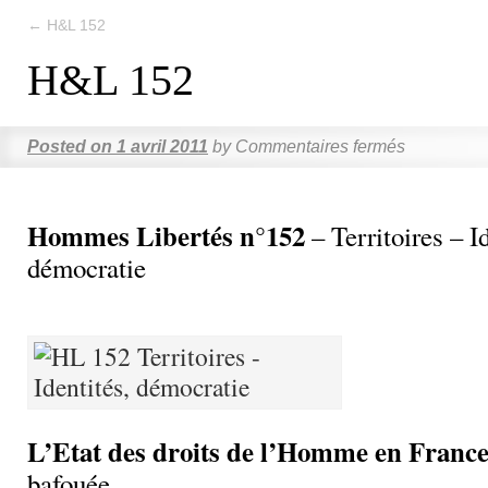
←
H&L 152
H&L 152
Posted on
1 avril 2011
by
Commentaires fermés
Hommes Libertés n°152
– Territoires – Id
démocratie
L’Etat des droits de l’Homme en Franc
bafouée