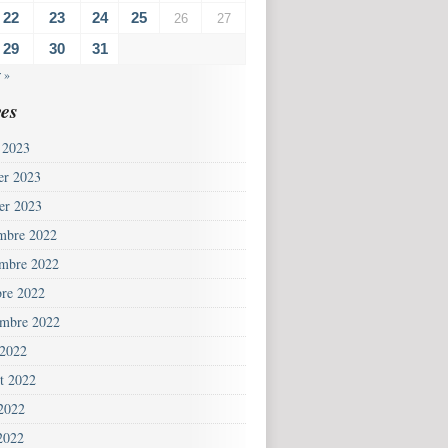
22
23
24
25
26
27
29
30
31
 »
es
 2023
ier 2023
ier 2023
mbre 2022
mbre 2022
bre 2022
embre 2022
 2022
et 2022
 2022
2022