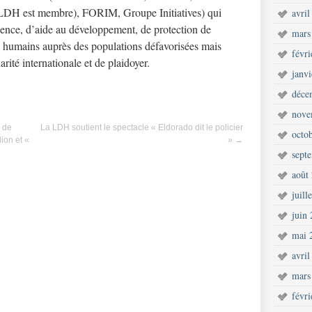
LDH est membre), FORIM, Groupe Initiatives) qui
avril
ence, d’aide au développement, de protection de
mars
s humains auprès des populations défavorisées mais
févr
arité internationale et de plaidoyer.
janv
déce
nove
e de
La LDH soutient le spectacle « Eldorado dit le policier
octo
ion et «
»
→
sept
août
juill
juin
mai 
avril
mars
févr