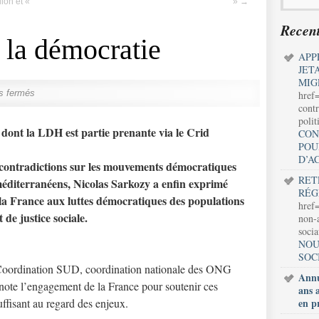
ion et «
»
→
Recent
 la démocratie
APP
JET
MIG
s fermés
href
contr
polit
nt la LDH est partie prenante via le Crid
CON
POU
D’A
e contradictions sur les mouvements démocratiques
RET
méditerranéens, Nicolas Sarkozy a enfin exprimé
RÉG
de la France aux luttes démocratiques des populations
href=
 de justice sociale.
non-a
soci
NOU
SOC
, Coordination SUD, coordination nationale des ONG
Annu
, note l’engagement de la France pour soutenir ces
ans 
uffisant au regard des enjeux.
en p