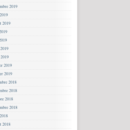
embre 2019
 2019
et 2019
 2019
2019
 2019
 2019
ier 2019
ier 2019
mbre 2018
mbre 2018
bre 2018
embre 2018
 2018
et 2018