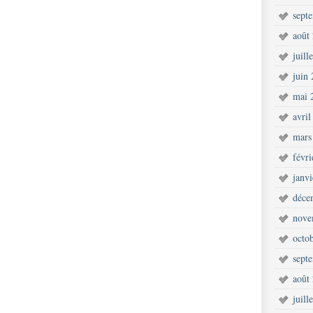
sept
août
juill
juin
mai 
avril
mars
févr
janv
déce
nove
octo
sept
août
juill