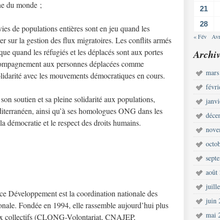
ne du monde ;
21
28
 vies de populations entières sont en jeu quand les
« Fév
Avr
er sur la gestion des flux migratoires. Les conflits armés
que quand les réfugiés et les déplacés sont aux portes
Archiv
ccompagnement aux personnes déplacées comme
mars
solidarité avec les mouvements démocratiques en cours.
févr
on soutien et sa pleine solidarité aux populations,
janv
diterranéen, ainsi qu’à ses homologues ONG dans les
déce
la démocratie et le respect des droits humains.
nove
octo
sept
août
juill
e Développement est la coordination nationale des
juin
ionale. Fondée en 1994, elle rassemble aujourd’hui plus
mai 
ix collectifs (CLONG-Volontariat, CNAJEP,