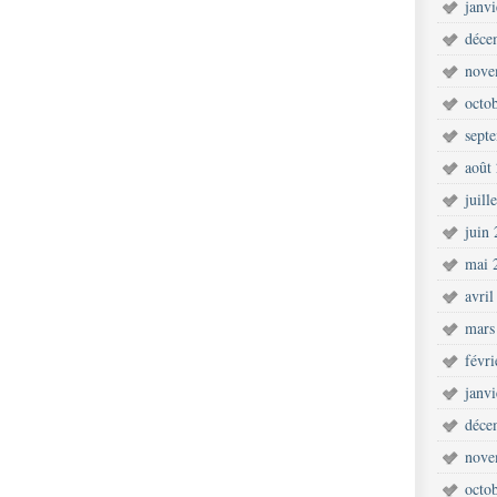
janv
déce
nove
octo
sept
août
juill
juin
mai 
avril
mars
févr
janv
déce
nove
octo