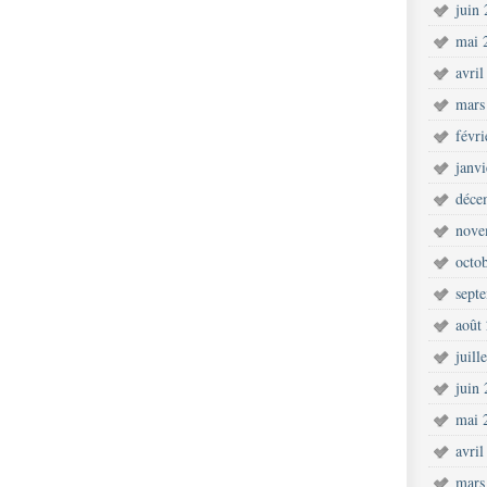
juin
mai 
avril
mars
févr
janv
déce
nove
octo
sept
août
juill
juin
mai 
avril
mars