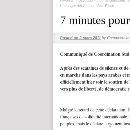
l’Averse : « Dialogue » d’après Germaine Till
L’étranger défaite » de Marc Bloch
7 minutes pour
Posted on
2 mars 2011
by
Commentaire
Communiqué de Coordination Sud do
Après des semaines de silence et d
en marche dans les pays arabes et 
officiellement hier soir le soutien 
vers plus de liberté, de démocratie et
Malgré le retard de cette déclaration
françaises de solidarité internationale
peuples, mais le déclare largement ins