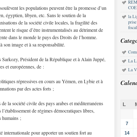
REM
 soulèvent les populations peuvent être la promesse d’un
COE
n, égyptien, libyen, etc. Sans le soutien de la
la L
pris
ations de la société civile locales, la fragilité des
fisca
entent le risque d’être instrumentalisés au détriment de
ésente dans le monde le pays des Droits de l’homme.
Catego
r à son image et à sa responsabilité.
Comm
arkozy, Président de la République et à Alain Juppé,
La L
es et européennes, de :
La Vi
politiques répressives en cours au Yémen, en Lybie et à
Calen
ations par des actes forts ;
s de la société civile des pays arabes et méditerranéens
L
 l’établissement de régimes démocratiques libres,
ts humains ;
7
 internationale pour apporter un soutien fort au
14