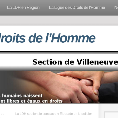
La LDH en Région
La Ligue des Droits de l’Homme
N
droits de l’Homme
e de
La LDH soutient le spectacle « Eldorado dit le policier