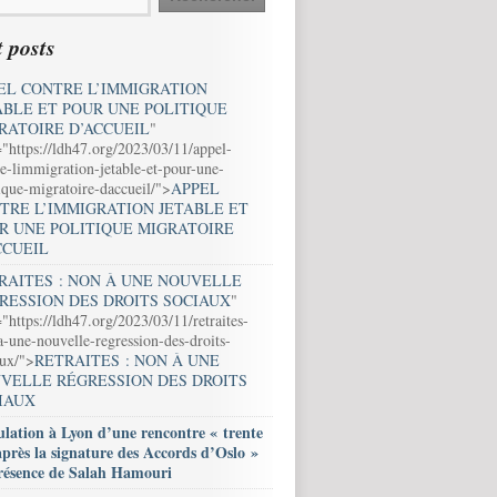
 posts
EL CONTRE L’IMMIGRATION
ABLE ET POUR UNE POLITIQUE
RATOIRE D’ACCUEIL
"
="https://ldh47.org/2023/03/11/appel-
e-limmigration-jetable-et-pour-une-
ique-migratoire-daccueil/">
APPEL
TRE L’IMMIGRATION JETABLE ET
R UNE POLITIQUE MIGRATOIRE
CCUEIL
RAITES : NON À UNE NOUVELLE
RESSION DES DROITS SOCIAUX
"
"https://ldh47.org/2023/03/11/retraites-
-une-nouvelle-regression-des-droits-
aux/">
RETRAITES : NON À UNE
VELLE RÉGRESSION DES DROITS
IAUX
lation à Lyon d’une rencontre « trente
après la signature des Accords d’Oslo »
résence de Salah Hamouri