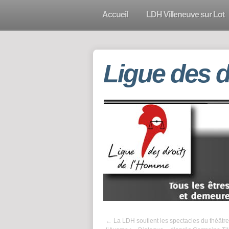
Accueil
LDH Villeneuve sur Lot
Ligue des 
←
La LDH soutient les spectacles du théâtr