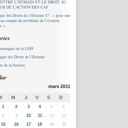
ETTRE L’HUMAIN ET LE DROIT AU
UR DE L’ACTION DES CAF
igue des Droits de l’Homme 47 : « pour une
e en compte du problème de l’évasion
le »
ries
uniqués de la LDH
igue des Droits de l'Homme
e de la Section
dar
mars 2011
M
M
J
V
S
D
1
2
3
4
5
6
10
11
8
9
12
13
15
16
17
18
19
20