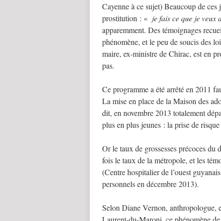
Cayenne à ce sujet) Beaucoup de ces j
prostitution : «
je fais ce que je veux
apparemment. Des témoignages recueill
phénomène, et le peu de soucis des lois
maire, ex-ministre de Chirac, est en p
pas.
Ce programme a été arrêté en 2011 faut
La mise en place de la Maison des adole
dit, en novembre 2013 totalement dépas
plus en plus jeunes : la prise de risq
Or le taux de grossesses précoces du 
fois le taux de la métropole, et les t
(Centre hospitalier de l’ouest guyana
personnels en décembre 2013).
Selon Diane Vernon, anthropologue, et q
Laurent-du-Maroni, ce phénomène de gr