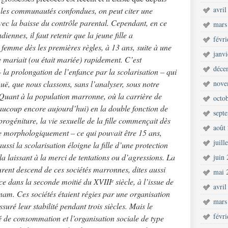
avril
 les communautés confondues, on peut citer une
vec la baisse du contrôle parental. Cependant, en ce
mars
nnes, il faut retenir que la jeune fille a
févr
 femme dès les premières règles, à 13 ans, suite à une
janv
e mariait (ou était mariée) rapidement. C’est
déce
– la prolongation de l’enfance par la scolarisation – qui
guë, que nous classons, sans l’analyser, sous notre
nove
Quant à la population marronne, où la carrière de
octo
eaucoup encore aujourd’hui) en la double fonction de
sept
progéniture, la vie sexuelle de la fille commençait dès
août
ête morphologiquement – ce qui pouvait être 15 ans,
juill
ssi la scolarisation éloigne la fille d’une protection
a laissant à la merci de tentations ou d’agressions. La
juin
urent descend de ces sociétés marronnes, dites aussi
mai 
ce dans la seconde moitié du XVIII
siècle, à l’issue de
e
avril
inam. Ces sociétés étaient régies par une organisation
mars
ssuré leur stabilité pendant trois siècles. Mais le
févr
té de consommation et l’organisation sociale de type