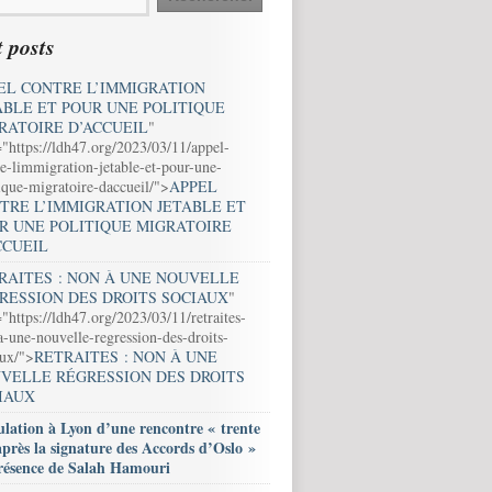
 posts
EL CONTRE L’IMMIGRATION
ABLE ET POUR UNE POLITIQUE
RATOIRE D’ACCUEIL
"
="https://ldh47.org/2023/03/11/appel-
e-limmigration-jetable-et-pour-une-
ique-migratoire-daccueil/">
APPEL
TRE L’IMMIGRATION JETABLE ET
R UNE POLITIQUE MIGRATOIRE
CCUEIL
RAITES : NON À UNE NOUVELLE
RESSION DES DROITS SOCIAUX
"
"https://ldh47.org/2023/03/11/retraites-
-une-nouvelle-regression-des-droits-
aux/">
RETRAITES : NON À UNE
VELLE RÉGRESSION DES DROITS
IAUX
lation à Lyon d’une rencontre « trente
après la signature des Accords d’Oslo »
résence de Salah Hamouri