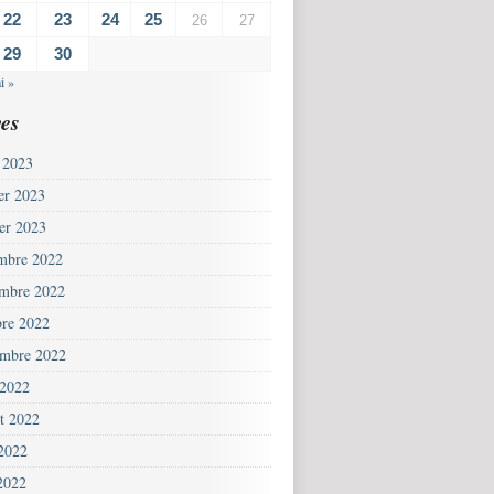
22
23
24
25
26
27
29
30
i »
es
 2023
ier 2023
ier 2023
mbre 2022
mbre 2022
bre 2022
embre 2022
 2022
et 2022
 2022
2022