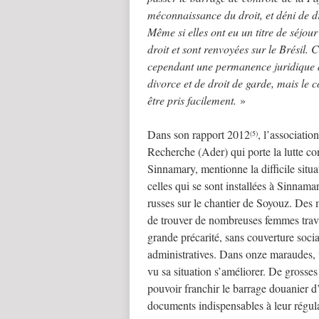
méconnaissance du droit, et déni de dr
Même si elles ont eu un titre de séjou
droit et sont renvoyées sur le Brésil. 
cependant une permanence juridique d
divorce et de droit de garde, mais le c
être pris facilement.
»
Dans son rapport 2012
, l’associati
(5)
Recherche (Ader) qui porte la lutte co
Sinnamary, mentionne la difficile situ
celles qui se sont installées à Sinnamar
russes sur le chantier de Soyouz. Des
de trouver de nombreuses femmes trava
grande précarité, sans couverture soci
administratives. Dans onze maraudes, t
vu sa situation s’améliorer. De grosses
pouvoir franchir le barrage douanier d
documents indispensables à leur régula