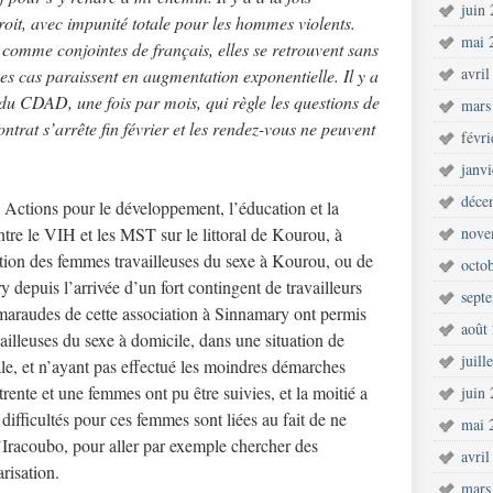
juin
oit, avec impunité totale pour les hommes violents.
mai 
r comme conjointes de français, elles se retrouvent sans
avril
Ces cas paraissent en augmentation exponentielle. Il y a
u CDAD, une fois par mois, qui règle les questions de
mars
ontrat s’arrête fin février et les rendez-vous ne peuvent
févr
janv
déce
on Actions pour le développement, l’éducation et la
ntre le VIH et les MST sur le littoral de Kourou, à
nove
ation des femmes travailleuses du sexe à Kourou, ou de
octo
y depuis l’arrivée d’un fort contingent de travailleurs
sept
 maraudes de cette association à Sinnamary ont permis
août
illeuses du sexe à domicile, dans une situation de
juill
ale, et n’ayant pas effectué les moindres démarches
rente et une femmes ont pu être suivies, et la moitié a
juin
 difficultés pour ces femmes sont liées au fait de ne
mai 
’Iracoubo, pour aller par exemple chercher des
avril
risation.
mars