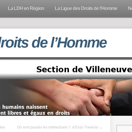
La LDH en Région
La Ligue des Droits de l’Homme
N
droits de l’Homme
des
Où sont passés les intellectuels ?, d’Enzo Traverso
→