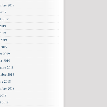
embre 2019
 2019
et 2019
 2019
2019
 2019
 2019
ier 2019
ier 2019
mbre 2018
mbre 2018
bre 2018
embre 2018
 2018
et 2018