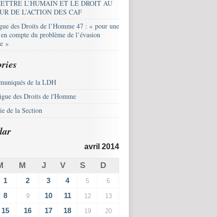
ETTRE L’HUMAIN ET LE DROIT AU
UR DE L’ACTION DES CAF
igue des Droits de l’Homme 47 : « pour une
e en compte du problème de l’évasion
le »
ries
uniqués de la LDH
igue des Droits de l'Homme
e de la Section
dar
avril 2014
M
M
J
V
S
D
1
2
3
4
5
6
8
10
11
9
12
13
15
16
17
18
19
20