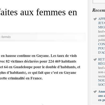
Recent
faites aux femmes en
APP
JET
MIG
href
contr
 fermés
polit
CON
POU
D’A
 en hausse continue en Guyane. Les taux de viols
RET
vec 82 victimes déclarées pour 224 469 habitants
RÉG
et 64 en Guadeloupe pour le double d’habitants, et
href=
lus d’habitants), ce qui fait que c’est en Guyane
non-a
soci
cette criminalité en France.
NOU
SOC
Annu
ans 
en p