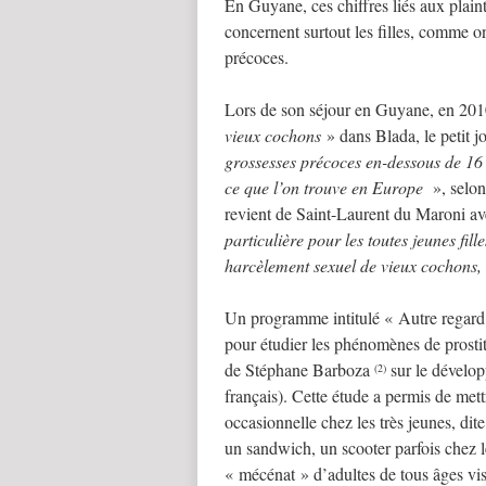
En Guyane, ces chiffres liés aux plainte
concernent surtout les filles, comme o
précoces.
Lors de son séjour en Guyane, en 2010
vieux cochons
» dans Blada, le petit 
grossesses précoces en-dessous de 16
ce que l’on trouve en Europe
», selon
revient de Saint-Laurent du Maroni ave
particulière pour les toutes jeunes fil
harcèlement sexuel de vieux cochons, d
Un programme intitulé « Autre regard 
pour étudier les phénomènes de prostitu
de Stéphane Barboza
sur le dévelo
(2)
français). Cette étude a permis de met
occasionnelle chez les très jeunes, d
un sandwich, un scooter parfois chez le
« mécénat » d’adultes de tous âges vis