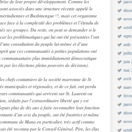
maîtrise de leur propre développement. Comme les
janv
ont associés dans une structure récente appelé le
déce
 Amérindiennes et Bushinengue
, mais cet organisme
(3)
nove
icace face à la complexité des problèmes et l’étendu de
octo
és ses groupes. Du reste, on peut se demander si le
sept
car les problématiques qui lui ont été présentées l’ont
ps d’une consultation du peuple lui-même et d’une
août
esprit que ces communautés à petites populations ont
juill
ion communautaire plus immédiatement démocratique
juin
ts par les élections pleins pouvoirs de décision)
.
mai 
avril
les chefs coutumiers de la société marronne de St
és municipales et régionales, et de ce fait, ont perdu
mars
leurs communautés qui arrivent sur St. Laurent ou
févr
n, séduits par l’extraordinaire liberté qui y est
janv
epuis plus de dix ans à faire reconnaître leur fonction
déce
sentants d’un avis du peuple, ont été frustrées et même
a commune de Mana en particulier, très actif comme
nove
s été reconnu par le Conseil Général. Pire, les élus
octo