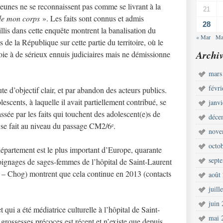
eunes ne se reconnaissent pas comme se livrant à la
21
 de mon corps
». Les faits sont connus et admis
28
is dans cette enquête montrent la banalisation du
« Mar
Ma
 de la République sur cette partie du territoire, où le
Archiv
roie à de sérieux ennuis judiciaires mais ne démissionne
mars
févr
e d’objectif clair, et par abandon des acteurs publics.
scents, à laquelle il avait partiellement contribué, se
janv
sée par les faits qui touchent des adolescent(e)s de
déce
ue se fait au niveau du passage CM2/6
.
e
nove
octo
département est le plus important d’Europe, quarante
sept
émoignages de sages-femmes de l’hôpital de Saint-Laurent
is – Chog) montrent que cela continue en 2013 (contacts
août
juill
juin
ui a été médiatrice culturelle à l’hôpital de Saint-
mai 
ossesses précoces est récent et n’existe que depuis