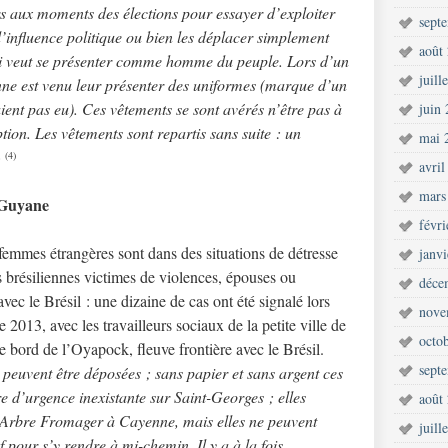
s aux moments des élections pour essayer d’exploiter
sept
d’influence politique ou bien les déplacer simplement
août
ui veut se présenter comme homme du peuple. Lors d’un
juill
enne est venu leur présenter des uniformes (marque d’un
vaient pas eu). Ces vêtements se sont avérés n’être pas à
juin
ption. Les vêtements sont repartis sans suite : un
mai 
»
(4)
avril
mars
 Guyane
févr
femmes étrangères sont dans des situations de détresse
janv
brésiliennes victimes de violences, épouses ou
déce
vec le Brésil : une dizaine de cas ont été signalé lors
nove
013, avec les travailleurs sociaux de la petite ville de
octo
e bord de l’Oyapock, fleuve frontière avec le Brésil.
sept
e peuvent être déposées ; sans papier et sans argent ces
e d’urgence inexistante sur Saint-Georges ; elles
août
l’Arbre Fromager à Cayenne, mais elles ne peuvent
juill
 pour s’y rendre à mi-chemin. Il y a à la fois