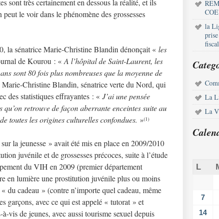
s sont très certainement en dessous la réalité, et ils
REM
COE
n peut le voir dans le phénomène des grossesses
la L
pris
fisca
, la sénatrice Marie-Christine Blandin dénonçait «
les
journal de Kourou : «
A l’hôpital de Saint-Laurent, les
Catego
 ans sont 80 fois plus nombreuses que la moyenne de
Comm
 Marie-Christine Blandin, sénatrice verte du Nord, qui
c des statistiques effrayantes : «
J’ai une pensée
La L
les qu’on retrouve de façon aberrante enceintes suite au
La Vi
e toutes les origines culturelles confondues.
»
(1)
Calen
sur la jeunesse » avait été mis en place en 2009/2010
tion juvénile et de grossesses précoces, suite à l’étude
ppement du VIH en 2009 (premier département
L
tre en lumière une prostitution juvénile plus ou moins
ite « du cadeau » (contre n’importe quel cadeau, même
7
s garçons, avec ce qui est appelé « tutorat » et
-à-vis de jeunes, avec aussi tourisme sexuel depuis
14