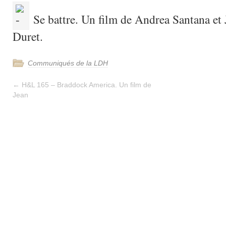
Se battre. Un film de Andrea Santana et 
Duret.
Communiqués de la LDH
←
H&L 165 – Braddock America. Un film de
Jean