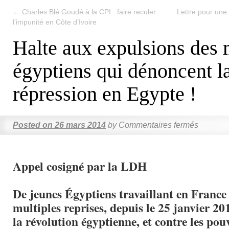
←
Charles Blé Goudé à la CPI : faire reculer
Lettre pour une
l’impunité en Côte d’Ivoire
Halte aux expulsions des m
égyptiens qui dénoncent l
répression en Egypte !
Posted on
26 mars 2014
by
Commentaires fermés
Appel cosigné par la LDH
De jeunes Égyptiens travaillant en France 
multiples reprises, depuis le 25 janvier 20
la révolution égyptienne, et contre les pouv