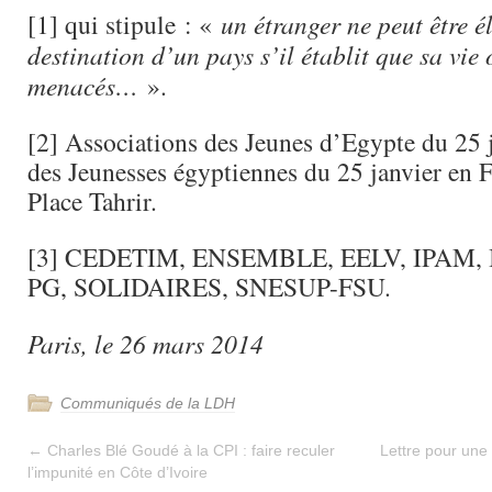
[1] qui stipule : «
un étranger ne peut être é
destination d’un pays s’il établit que sa vie 
menacés…
».
[2] Associations des Jeunes d’Egypte du 25 j
des Jeunesses égyptiennes du 25 janvier en F
Place Tahrir.
[3] CEDETIM, ENSEMBLE, EELV, IPAM, I
PG, SOLIDAIRES, SNESUP-FSU.
Paris, le 26 mars 2014
Communiqués de la LDH
←
Charles Blé Goudé à la CPI : faire reculer
Lettre pour une
l’impunité en Côte d’Ivoire