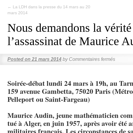
←
La LDH dans la presse du 14 mars au 20
mars 2014
Nous demandons la vérité
l’assassinat de Maurice A
Posted on
21 mars 2014
by
Commentaires fermés
Soirée-débat lundi 24 mars à 19h, au Tar
159 avenue Gambetta, 75020 Paris (Métr
Pelleport ou Saint-Fargeau)
Maurice Audin, jeune mathématicien comm
tué à Alger, en juin 1957, après avoir été a
militaires français. Les circonstances de s