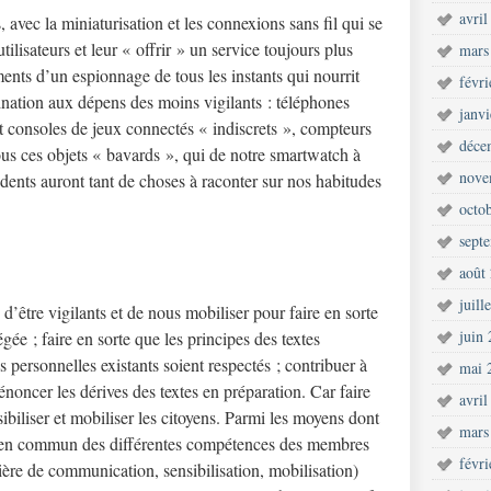
avril
vec la miniaturisation et les connexions sans fil qui se
tilisateurs et leur « offrir » un service toujours plus
mars
ments d’un espionnage de tous les instants qui nourrit
févr
mination aux dépens des moins vigilants : téléphones
janv
et consoles de jeux connectés « indiscrets », compteurs
déce
ous ces objets « bavards », qui de notre smartwatch à
nove
dents auront tant de choses à raconter sur nos habitudes
octo
sept
août
juill
’être vigilants et de nous mobiliser pour faire en sorte
juin
égée ; faire en sorte que les principes des textes
 personnelles existants soient respectés ; contribuer à
mai 
dénoncer les dérives des textes en préparation. Car faire
avril
sibiliser et mobiliser les citoyens. Parmi les moyens dont
mars
e en commun des différentes compétences des membres
févr
ière de communication, sensibilisation, mobilisation)