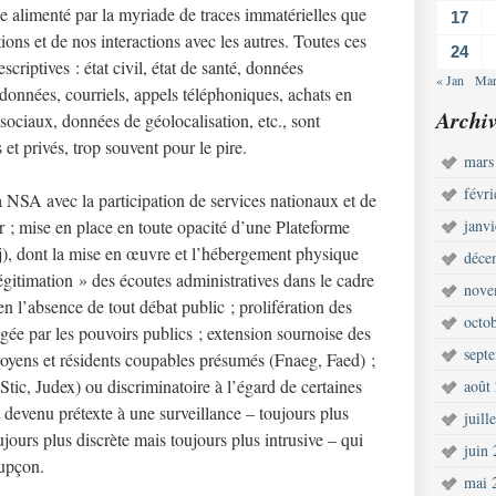
 alimenté par la myriade de traces immatérielles que
17
ions et de nos interactions avec les autres. Toutes ces
24
criptives : état civil, état de santé, données
« Jan
Mar
rdonnées, courriels, appels téléphoniques, achats en
Archiv
 sociaux, données de géolocalisation, etc., sont
 et privés, trop souvent pour le pire.
mars
févr
a NSA avec la participation de services nationaux et de
 ; mise en place en toute opacité d’une Plateforme
janv
nij), dont la mise en œuvre et l’hébergement physique
déce
légitimation » des écoutes administratives dans le cadre
nove
n l’absence de tout débat public ; prolifération des
octo
ée par les pouvoirs publics ; extension sournoise des
sept
oyens et résidents coupables présumés (Fnaeg, Faed) ;
Stic, Judex) ou discriminatoire à l’égard de certaines
août
t devenu prétexte à une surveillance – toujours plus
juill
ujours plus discrète mais toujours plus intrusive – qui
juin
oupçon.
mai 