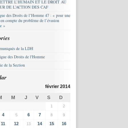
ETTRE L’HUMAIN ET LE DROIT AU
UR DE L’ACTION DES CAF
igue des Droits de l’Homme 47 : « pour une
e en compte du problème de l’évasion
le »
ries
uniqués de la LDH
igue des Droits de l'Homme
e de la Section
dar
février 2014
M
M
J
V
S
D
1
2
4
6
7
5
8
9
11
12
14
15
16
13