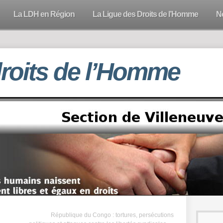
La LDH en Région
La Ligue des Droits de l’Homme
N
droits de l’Homme
République du Congo : tortures, persécutions