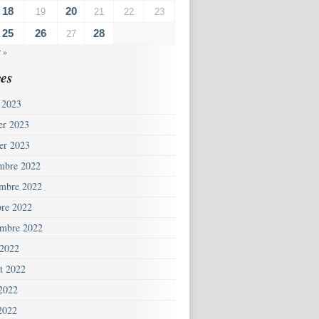
18
20
19
21
22
23
25
26
28
27
 »
es
 2023
ier 2023
ier 2023
mbre 2022
mbre 2022
bre 2022
embre 2022
 2022
et 2022
 2022
2022