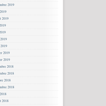
embre 2019
 2019
et 2019
 2019
2019
 2019
 2019
ier 2019
ier 2019
mbre 2018
mbre 2018
bre 2018
embre 2018
 2018
et 2018