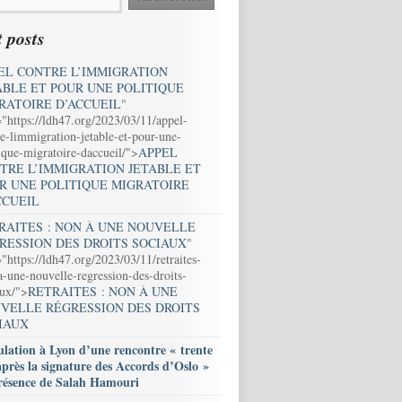
 posts
EL CONTRE L’IMMIGRATION
ABLE ET POUR UNE POLITIQUE
RATOIRE D’ACCUEIL
"
="https://ldh47.org/2023/03/11/appel-
e-limmigration-jetable-et-pour-une-
ique-migratoire-daccueil/">
APPEL
TRE L’IMMIGRATION JETABLE ET
R UNE POLITIQUE MIGRATOIRE
CCUEIL
RAITES : NON À UNE NOUVELLE
RESSION DES DROITS SOCIAUX
"
"https://ldh47.org/2023/03/11/retraites-
-une-nouvelle-regression-des-droits-
aux/">
RETRAITES : NON À UNE
VELLE RÉGRESSION DES DROITS
IAUX
lation à Lyon d’une rencontre « trente
après la signature des Accords d’Oslo »
résence de Salah Hamouri