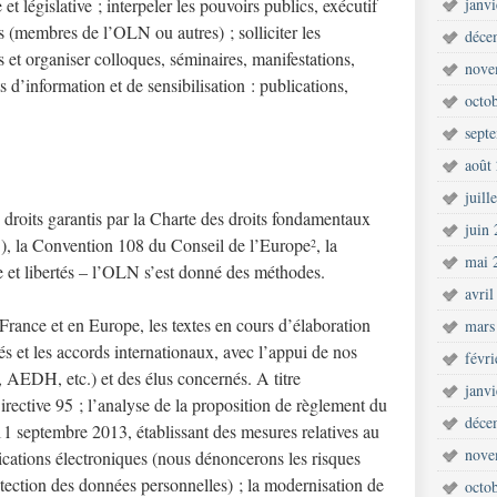
et législative ; interpeler les pouvoirs publics, exécutif
janv
erts (membres de l’OLN ou autres) ; solliciter les
déce
 et organiser colloques, séminaires, manifestations,
nove
s d’information et de sensibilisation : publications,
octo
sept
août
juill
droits garantis par la Charte des droits fondamentaux
juin
), la Convention 108 du Conseil de l’Europe
, la
1
2
mai 
e et libertés – l’OLN s’est donné des méthodes.
avril
France et en Europe, les textes en cours d’élaboration
mars
tés et les accords internationaux, avec l’appui de nos
févr
AEDH, etc.) et des élus concernés. A titre
janv
irective 95 ; l’analyse de la proposition de règlement du
déce
1 septembre 2013, établissant des mesures relatives au
nove
tions électroniques (nous dénoncerons les risques
protection des données personnelles) ; la modernisation de
octo