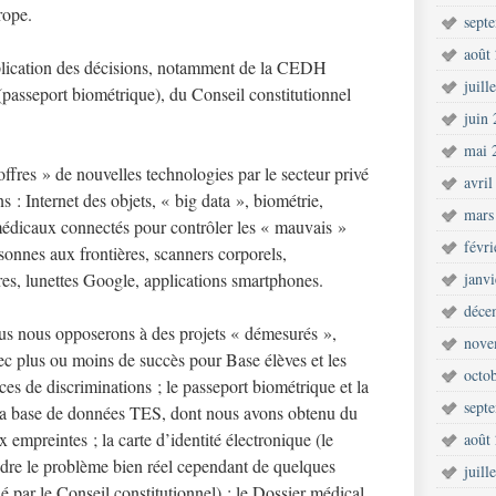
rope.
sept
août
pplication des décisions, notamment de la CEDH
juill
passeport biométrique), du Conseil constitutionnel
juin
mai 
ffres » de nouvelles technologies par le secteur privé
avril
s : Internet des objets, « big data », biométrie,
mars
 médicaux connectés pour contrôler les « mauvais »
févr
sonnes aux frontières, scanners corporels,
utres, lunettes Google, applications smartphones.
janv
déce
us nous opposerons à des projets « démesurés »,
nove
ec plus ou moins de succès pour Base élèves et les
octo
 de discriminations ; le passeport biométrique et la
sept
 la base de données TES, dont nous avons obtenu du
x empreintes ; la carte d’identité électronique (le
août
udre le problème bien réel cependant de quelques
juill
ué par le Conseil constitutionnel) ; le Dossier médical