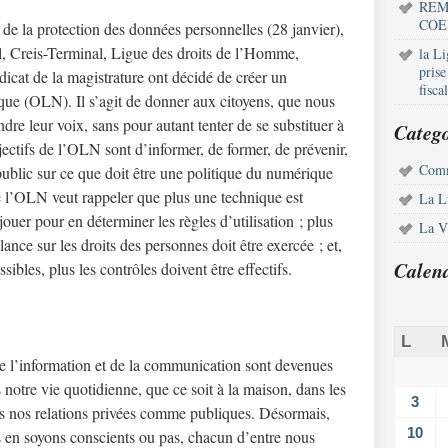
REM
COE
e de la protection des données personnelles (28 janvier),
il, Creis-Terminal, Ligue des droits de l’Homme,
la L
pris
icat de la magistrature ont décidé de créer un
fisca
que (OLN). Il s’agit de donner aux citoyens, que nous
re leur voix, sans pour autant tenter de se substituer à
Catego
bjectifs de l’OLN sont d’informer, de former, de prévenir,
Comm
public sur ce que doit être une politique du numérique
e l’OLN veut rappeler que plus une technique est
La L
 jouer pour en déterminer les règles d’utilisation ; plus
La Vi
lance sur les droits des personnes doit être exercée ; et,
Calen
sibles, plus les contrôles doivent être effectifs.
L
de l’information et de la communication sont devenues
notre vie quotidienne, que ce soit à la maison, dans les
3
dans nos relations privées comme publiques. Désormais,
10
 en soyons conscients ou pas, chacun d’entre nous