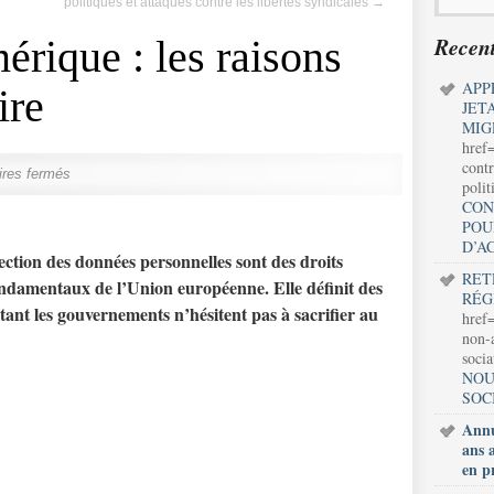
politiques et attaques contre les libertés syndicales
→
Recent
érique : les raisons
APP
ire
JET
MIG
href
contr
res fermés
polit
CON
POU
D’A
tection des données personnelles sont des droits
RET
fondamentaux de l’Union européenne. Elle définit des
RÉG
ant les gouvernements n’hésitent pas à sacrifier au
href=
non-a
soci
NOU
SOC
Annu
ans 
en p