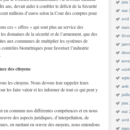
juin
x ans, devait aider à combler le déficit de la Sécurité
mai 
q cent millions d’euros selon la Cour des comptes pour
avril
s ces « offres » qui sont plus au service des
mars
s les domaines de la sécurité et de l’armement, que des
févr
faites aux communes de multiplier les systèmes de
janv
s contrôles biométriques pour favoriser l’industrie
déce
.
nove
ence des citoyens
octo
sept
ons les citoyens. Nous devons leur rappeler leurs
août
our les faire valoir et les informer de tout ce qui peut y
juill
juin
ant en commun nos différentes compétences et en nous
mai 
uvre des aspects juridiques, d’interpellation, de
avril
yennes, en mettant en œuvre des moyens, nous entendons
mars