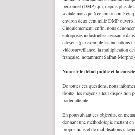
personnel (DMP) qui, depuis plus de di
sociale mais qui à ce jour a couté cin
environ deux cent mille DMP ouverts.
Cinquièmement, enfin, nous dénonceron
entreprises industrielles agissante dan
citoyens (par exemple les incitations 
vidéosurveillance, la multiplication de
française, notamment Safran-Morpho)
Nourrir le débat public et la consci
De toutes ces questions, nous informer
droits
, les moyens à leur disposition p
3
porter atteinte.
En poursuivant ces objectifs, en mett
donnant une méthodologie mettant en œ
propositions et de mobilisations cito