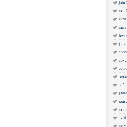
juin
mai 
avril
mars
févr
janv
déce
nove
octo
sept
août
juill
juin
mai 
avril
mars