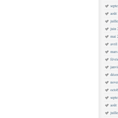
sept
août
juill
juin
mai 
avril
mars
févr
janv
déce
nove
octo
sept
août
juill