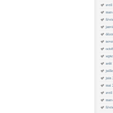
avril
mars
févr
janv
déce
nove
octo
sept
août
juill
juin
mai 
avril
mars
févr