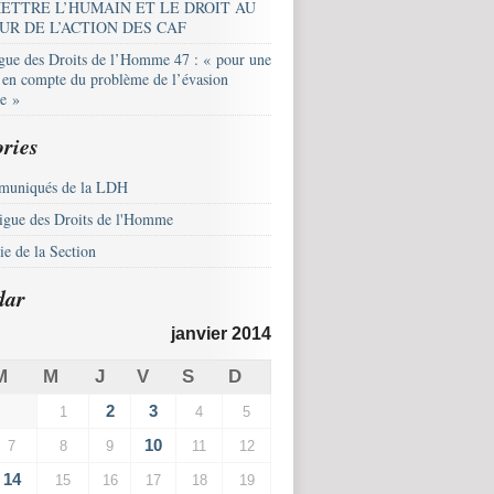
ETTRE L’HUMAIN ET LE DROIT AU
UR DE L’ACTION DES CAF
igue des Droits de l’Homme 47 : « pour une
e en compte du problème de l’évasion
le »
ries
uniqués de la LDH
igue des Droits de l'Homme
e de la Section
dar
janvier 2014
M
M
J
V
S
D
2
3
1
4
5
10
7
8
9
11
12
14
15
16
17
18
19