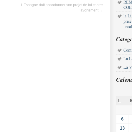
REM
L’Espagne doit abandonner son projet de loi contre
COE
l’avortement
→
la L
pris
fisca
Catego
Comm
La L
La Vi
Calen
L
6
13