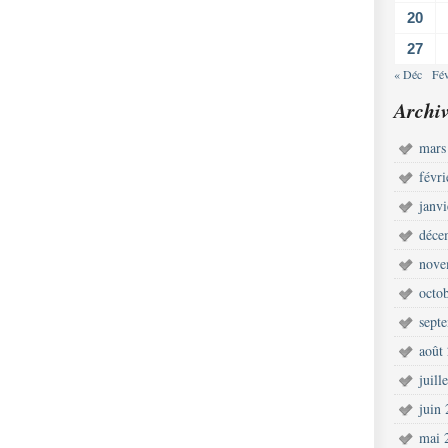
20
27
« Déc
Fé
Archiv
mars
févr
janv
déce
nove
octo
sept
août
juill
juin
mai 