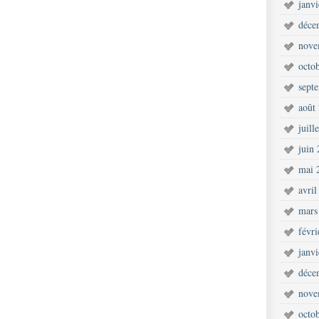
janv
déce
nove
octo
sept
août
juill
juin
mai 
avril
mars
févr
janv
déce
nove
octo