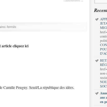
l’avortement
→
Recent
APP
JET
ires fermés
MIG
href
contr
polit
CON
 article cliquez ici
POU
D’A
RET
RÉG
href=
non-a
soci
NOU
SOC
e Camille Peugny. Seuil/La république des idées.
Annu
ans 
en p