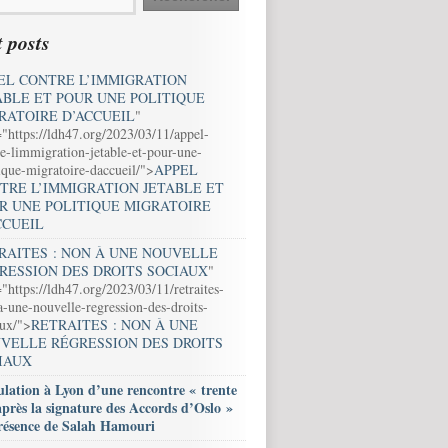
 posts
EL CONTRE L’IMMIGRATION
ABLE ET POUR UNE POLITIQUE
RATOIRE D’ACCUEIL
"
="https://ldh47.org/2023/03/11/appel-
e-limmigration-jetable-et-pour-une-
ique-migratoire-daccueil/">
APPEL
TRE L’IMMIGRATION JETABLE ET
R UNE POLITIQUE MIGRATOIRE
CCUEIL
RAITES : NON À UNE NOUVELLE
RESSION DES DROITS SOCIAUX
"
"https://ldh47.org/2023/03/11/retraites-
-une-nouvelle-regression-des-droits-
aux/">
RETRAITES : NON À UNE
VELLE RÉGRESSION DES DROITS
IAUX
lation à Lyon d’une rencontre « trente
après la signature des Accords d’Oslo »
résence de Salah Hamouri