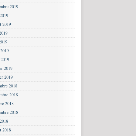
embre 2019
 2019
et 2019
 2019
2019
 2019
 2019
ier 2019
ier 2019
mbre 2018
mbre 2018
bre 2018
embre 2018
 2018
et 2018