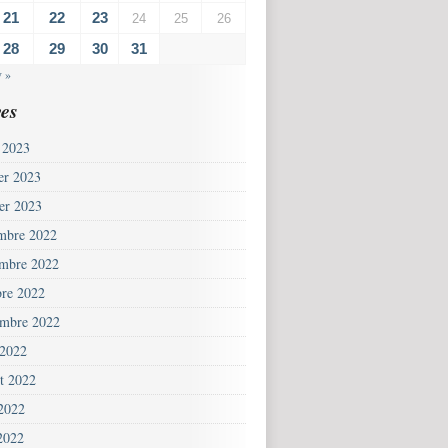
21
22
23
24
25
26
28
29
30
31
v »
es
 2023
ier 2023
ier 2023
mbre 2022
mbre 2022
bre 2022
embre 2022
 2022
et 2022
 2022
2022