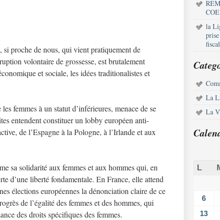
REM
COE
la L
pris
fisca
 si proche de nous, qui vient pratiquement de
ruption volontaire de grossesse, est brutalement
Catego
conomique et sociale, les idées traditionalistes et
Comm
La L
e les femmes à un statut d’inférieures, menace de se
La Vi
tes entendent constituer un lobby européen anti-
Calen
ive, de l’Espagne à la Pologne, à l’Irlande et aux
me sa solidarité aux femmes et aux hommes qui, en
L
te d’une liberté fondamentale. En France, elle attend
ines élections européennes la dénonciation claire de ce
6
rogrès de l’égalité des femmes et des hommes, qui
sance des droits spécifiques des femmes.
13