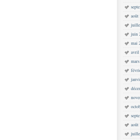
sept
août
juill
juin
mai 
avril
mars
févr
janv
déce
nove
octo
sept
août
juill