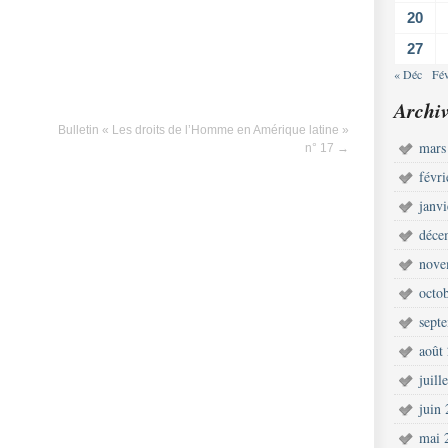
20
27
« Déc
Fé
Archiv
Bulletin « Les droits de l’Homme en Amérique latine »
mars
n° 17
→
févr
janv
déce
nove
octo
sept
août
juill
juin
mai 