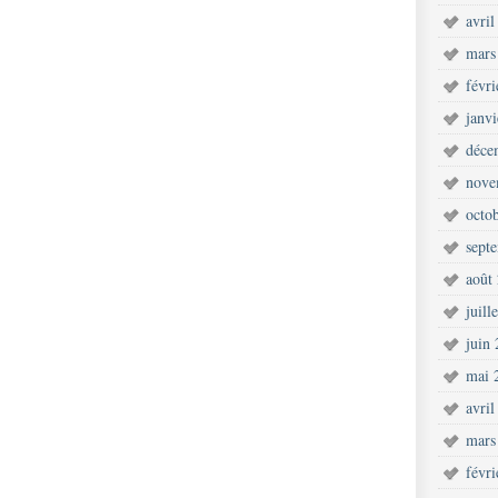
avril
mars
févr
janv
déce
nove
octo
sept
août
juill
juin
mai 
avril
mars
févr