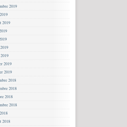
embre 2019
 2019
et 2019
 2019
2019
 2019
 2019
ier 2019
ier 2019
mbre 2018
mbre 2018
bre 2018
embre 2018
 2018
et 2018