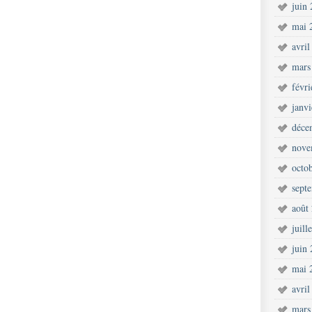
juin
mai 
avril
mars
févr
janv
déce
nove
octo
sept
août
juill
juin
mai 
avril
mars