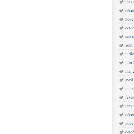
janv
déce
nove
octo
sept
août
juill
juin
mai 
avril
mars
févr
janv
déce
nove
octo