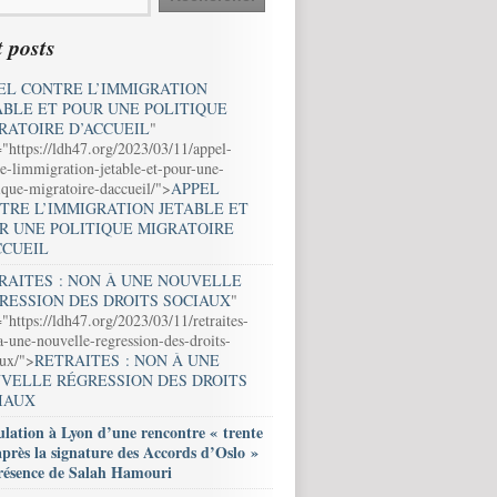
 posts
EL CONTRE L’IMMIGRATION
ABLE ET POUR UNE POLITIQUE
RATOIRE D’ACCUEIL
"
="https://ldh47.org/2023/03/11/appel-
e-limmigration-jetable-et-pour-une-
ique-migratoire-daccueil/">
APPEL
TRE L’IMMIGRATION JETABLE ET
R UNE POLITIQUE MIGRATOIRE
CCUEIL
RAITES : NON À UNE NOUVELLE
RESSION DES DROITS SOCIAUX
"
"https://ldh47.org/2023/03/11/retraites-
-une-nouvelle-regression-des-droits-
aux/">
RETRAITES : NON À UNE
VELLE RÉGRESSION DES DROITS
IAUX
lation à Lyon d’une rencontre « trente
après la signature des Accords d’Oslo »
résence de Salah Hamouri