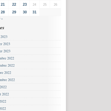
21
22
23
24
25
26
28
29
30
31
v »
es
 2023
ier 2023
ier 2023
mbre 2022
mbre 2022
bre 2022
embre 2022
 2022
et 2022
 2022
2022