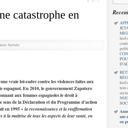
n° 17
→
Recent
ne catastrophe en
APP
JET
MIG
href
contr
ires fermés
polit
CON
POU
D’A
RET
RÉG
ne vraie loi-cadre contre les violences faites aux
href=
le espagnol. En 2010, le gouvernement Zapatero
non-a
soci
donnant aux femmes espagnoles le droit à
NOU
 le sens de la Déclaration et du Programme d’action
SOC
ait en 1995 «
la reconnaissance et la réaffirmation
Annu
s à la maîtrise de tous les aspects de leur santé, en
ans 
en p