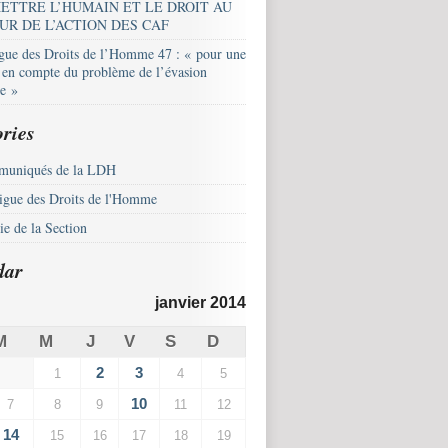
ETTRE L’HUMAIN ET LE DROIT AU
UR DE L’ACTION DES CAF
igue des Droits de l’Homme 47 : « pour une
e en compte du problème de l’évasion
le »
ries
uniqués de la LDH
igue des Droits de l'Homme
e de la Section
dar
janvier 2014
M
M
J
V
S
D
2
3
1
4
5
10
7
8
9
11
12
14
15
16
17
18
19