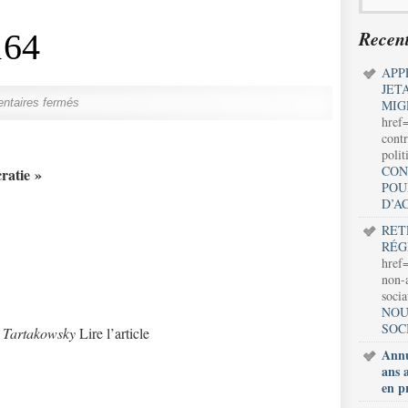
Recent
164
APP
JET
taires fermés
MIG
href
contr
polit
CON
cratie »
POU
D’A
RET
RÉG
href=
non-a
soci
NOU
SOC
e Tartakowsky
Lire l’article
Annu
ans 
en p