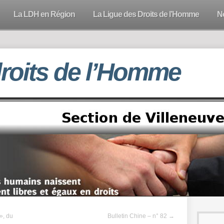
La LDH en Région
La Ligue des Droits de l’Homme
N
droits de l’Homme
», du
Bulletin Chine – n° 82
→