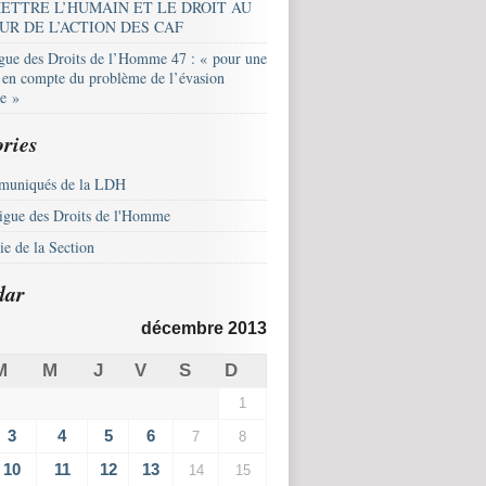
ETTRE L’HUMAIN ET LE DROIT AU
UR DE L’ACTION DES CAF
igue des Droits de l’Homme 47 : « pour une
e en compte du problème de l’évasion
le »
ries
uniqués de la LDH
igue des Droits de l'Homme
e de la Section
dar
décembre 2013
M
M
J
V
S
D
1
3
4
5
6
7
8
10
11
12
13
14
15