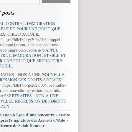
 posts
EL CONTRE L’IMMIGRATION
ABLE ET POUR UNE POLITIQUE
RATOIRE D’ACCUEIL
"
="https://ldh47.org/2023/03/11/appel-
e-limmigration-jetable-et-pour-une-
ique-migratoire-daccueil/">
APPEL
TRE L’IMMIGRATION JETABLE ET
R UNE POLITIQUE MIGRATOIRE
CCUEIL
RAITES : NON À UNE NOUVELLE
RESSION DES DROITS SOCIAUX
"
"https://ldh47.org/2023/03/11/retraites-
-une-nouvelle-regression-des-droits-
aux/">
RETRAITES : NON À UNE
VELLE RÉGRESSION DES DROITS
IAUX
lation à Lyon d’une rencontre « trente
après la signature des Accords d’Oslo »
résence de Salah Hamouri