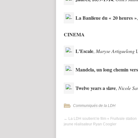
La Banlieue du « 20 heures »
CINEMA
L’Escale
,
Maryse Artiguelong
L
Mandela, un long chemin vers 
Twelve years a slave
,
Nicole Sa
Communiqués de la LDH
←
La LDH soutient le film « Fruitvale station 
jeune réalisateur Ryan Coogler