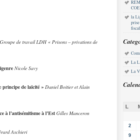
REM
COE
la L
pris
fisca
Catego
Groupe de travail LDH « Prisons – privations de
Comm
La L
tigenre
Nicole Savy
La Vi
Calen
 principe de laïcité »
Daniel Boitier et Alain
L
ce à l’antisémitisme à l’Est
Gilles Manceron
2
rard Aschieri
9