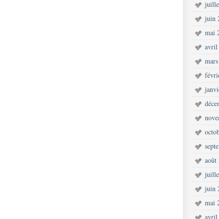
juill
juin
mai 
avril
mars
févr
janv
déce
nove
octo
sept
août
juill
juin
mai 
avril