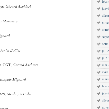
févr
ges
,
Gérard Aschieri
janv
déce
es Manceron
nove
octo
ignard
sept
août
Daniel Boitier
juill
juin
 la CGT
,
Gérard Aschieri
mai 
avril
rançois Mignard
mars
févr
janv
ncy
,
Stéphanie Calvo
déce
nove
ceron