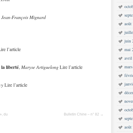
octo
sept
,
Jean-François Mignard
août
juill
juin
ire l’article
mai 
avril
la liberté
,
Maryse Artiguelong
Lire l’article
mars
févr
janv
vy
Lire l’article
déce
nove
octo
», du
Bulletin Chine – n° 82
→
sept
août