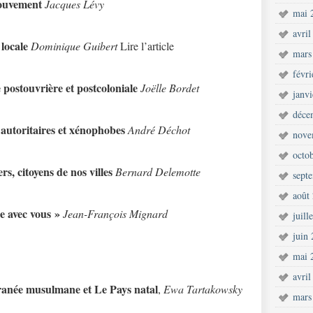
mouvement
Jacques Lévy
mai 
avril
 locale
Dominique Guibert
Lire l’article
mars
févr
e postouvrière et postcoloniale
Joëlle Bordet
janv
déce
 autoritaires et xénophobes
André Déchot
nove
octo
s, citoyens de nos villes
Bernard Delemotte
sept
août
e avec vous »
Jean-François Mignard
juill
juin
mai 
avril
ranée musulmane et Le Pays natal
,
Ewa Tartakowsky
mars