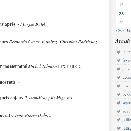
16
23
ns après »
Maryse Butel
30
« Nov
Ja
Archiv
murs
Bernardo Castro Ramirez, Christian Rodriguez
mars
févr
ur indéterminé
Michel Tubiana
Lire l’article
janv
déce
mocratie »
nove
octo
 quels enjeux ?
Jean-François Mignard
sept
août
ocratie
Jean-Pierre Dubois
juill
juin