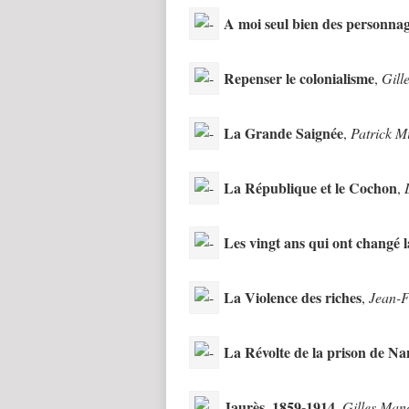
A moi seul bien des personna
Repenser le colonialisme
,
Gill
La Grande Saignée
,
Patrick M
La République et le Cochon
,
Les vingt ans qui ont changé
La Violence des riches
,
Jean-F
La Révolte de la prison de Na
Jaurès, 1859-1914
,
Gilles Man