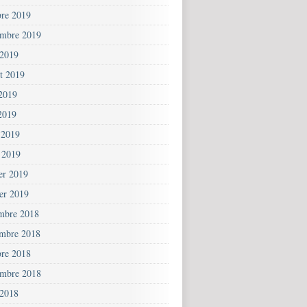
bre 2019
embre 2019
 2019
et 2019
 2019
2019
 2019
 2019
ier 2019
ier 2019
mbre 2018
mbre 2018
bre 2018
embre 2018
 2018