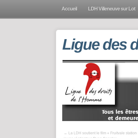
Accueil
LDH Villeneuve sur Lot
Ligue des 
←
La LDH soutient le film « Fruitvale station 