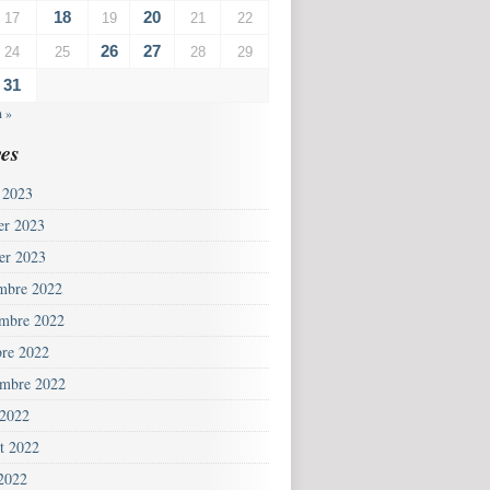
18
20
17
19
21
22
26
27
24
25
28
29
31
n »
es
 2023
ier 2023
ier 2023
mbre 2022
mbre 2022
bre 2022
embre 2022
 2022
et 2022
 2022