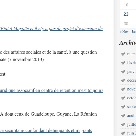
16
23
30
’État à Mayotte et il n’y a pas de projet d’extension de
« Nov
Ja
Archiv
des affaires sociales et de la santé, à une question
mars
nale (7 novembre 2013)
févr
janv
ent
déce
nove
dique associatif en centre de rétention n’est toujours
octo
sept
CRA dont ceux de Guadeloupe, Guyane, La Réunion
août
juill
e sécuritaire confondant délinquants et migrants
juin