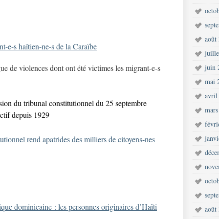
octo
sept
août
t-e-s haïtien-ne-s de la Caraïbe
juill
gue de violences dont ont été victimes les migrant-e-s
juin
mai 
avril
ion du tribunal constitutionnel du 25 septembre
mars
oactif depuis 1929
févr
janv
utionnel rend apatrides des milliers de citoyens-nes
déce
nove
octo
sept
que dominicaine : les personnes originaires d’Haïti
août