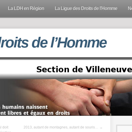
La LDH en Région
La Ligue des Droits de l’Homme
N
droits de l’Homme
l doit
2013, autant de montagnes, autant de souris…
→