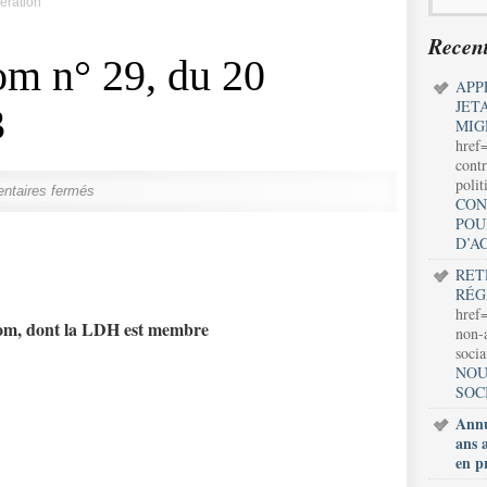
ération
Recent
om n° 29, du 20
APP
JET
3
MIG
href
contr
polit
taires fermés
CON
POU
D’A
RET
RÉG
href=
 Mom, dont la LDH est membre
non-a
soci
NOU
SOC
Annu
ans 
en p