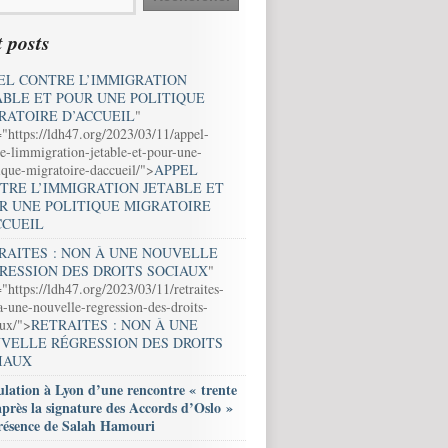
 posts
EL CONTRE L’IMMIGRATION
ABLE ET POUR UNE POLITIQUE
RATOIRE D’ACCUEIL
"
="https://ldh47.org/2023/03/11/appel-
e-limmigration-jetable-et-pour-une-
ique-migratoire-daccueil/">
APPEL
TRE L’IMMIGRATION JETABLE ET
R UNE POLITIQUE MIGRATOIRE
CCUEIL
RAITES : NON À UNE NOUVELLE
RESSION DES DROITS SOCIAUX
"
"https://ldh47.org/2023/03/11/retraites-
-une-nouvelle-regression-des-droits-
aux/">
RETRAITES : NON À UNE
VELLE RÉGRESSION DES DROITS
IAUX
lation à Lyon d’une rencontre « trente
après la signature des Accords d’Oslo »
résence de Salah Hamouri