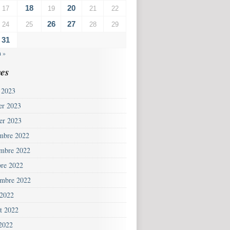
18
20
17
19
21
22
26
27
24
25
28
29
31
n »
es
 2023
ier 2023
ier 2023
mbre 2022
mbre 2022
bre 2022
embre 2022
 2022
et 2022
 2022