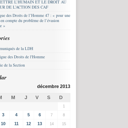
ETTRE L’HUMAIN ET LE DROIT AU
UR DE L’ACTION DES CAF
igue des Droits de l’Homme 47 : « pour une
e en compte du problème de l’évasion
le »
ries
uniqués de la LDH
igue des Droits de l'Homme
e de la Section
dar
décembre 2013
M
M
J
V
S
D
1
3
4
5
6
7
8
10
11
12
13
14
15