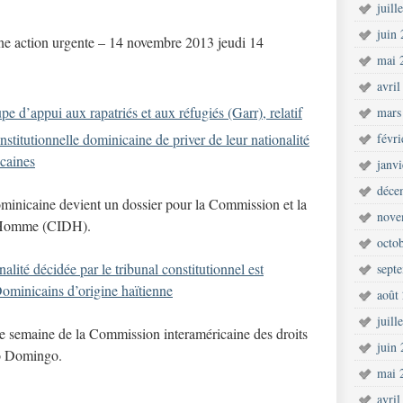
juill
juin
ne action urgente – 14 novembre 2013 jeudi 14
mai 
avril
d’appui aux rapatriés et aux réfugiés (Garr), relatif
mars
nstitutionnelle dominicaine de priver de leur nationalité
févr
caines
janv
déce
ominicaine devient un dossier pour la Commission et la
nove
l’Homme (CIDH).
octo
lité décidée par le tribunal constitutionnel est
sept
 Dominicains d’origine haïtienne
août
juill
ne semaine de la Commission interaméricaine des droits
juin
to Domingo.
mai 
avril