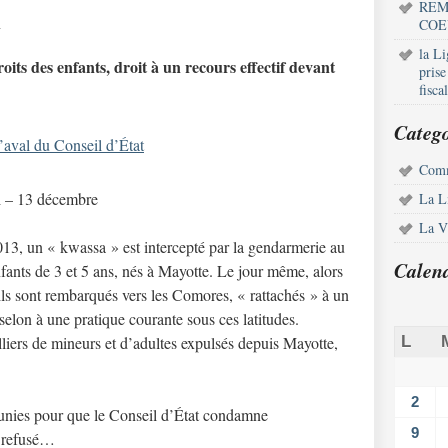
REM
x
COE
la L
oits des enfants, droit à un recours effectif devant
pris
fisca
Catego
’aval du Conseil d’État
Comm
i – 13 décembre
La L
La Vi
3, un « kwassa » est intercepté par la gendarmerie au
Calen
fants de 3 et 5 ans, nés à Mayotte. Le jour même, alors
, ils sont rembarqués vers les Comores, « rattachés » à un
selon à une pratique courante sous ces latitudes.
ers de mineurs et d’adultes expulsés depuis Mayotte,
L
2
réunies pour que le Conseil d’État condamne
9
t refusé…