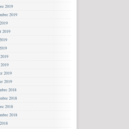
bre 2019
embre 2019
 2019
et 2019
 2019
2019
 2019
 2019
ier 2019
ier 2019
mbre 2018
mbre 2018
bre 2018
embre 2018
 2018