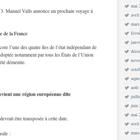
mai 
13. Manuel Valls annonce un prochain voyage à
avril
mars
le de la France
févr
janv
core l’une des quatre îles de l’état indépendant de
déce
adoptée notamment par tous les États de l’Union
nove
été démentie.
octo
sept
août
evient une région européenne dite
juill
juin
mai 
devrait être transposée à cette date.
avril
mars
sile :