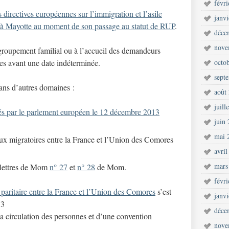
févr
s directives européennes sur l’immigration et l’asile
janv
s à Mayotte au moment de son passage au statut de RUP
.
déce
nove
regroupement familial ou à l’accueil des demandeurs
ées avant une date indéterminée.
octo
sept
ans d’autres domaines :
août
juill
és par le parlement européen le 12 décembre 2013
juin
mai 
ux migratoires entre la France et l’Union des Comores
avril
mars
s lettres de Mom
n° 27
et
n° 28
de Mom.
févr
paritaire entre la France et l’Union des Comores
s’est
janv
13
déce
 la circulation des personnes et d’une convention
nove