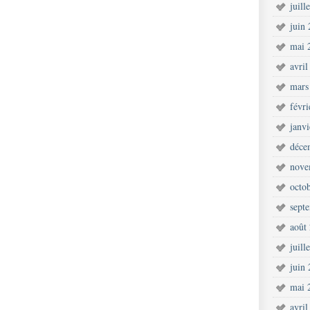
juill
juin
mai 
avril
mars
févr
janv
déce
nove
octo
sept
août
juill
juin
mai 
avril