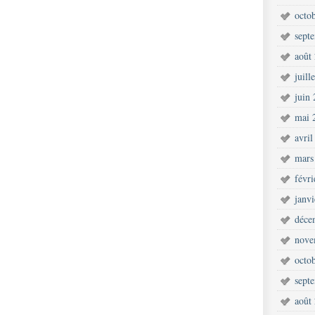
octo
sept
août
juill
juin
mai 
avril
mars
févr
janv
déce
nove
octo
sept
août