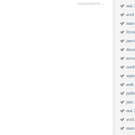
manipulations
→
mai 
avril
mars
févr
janv
déce
nove
octo
sept
août
juill
juin
mai 
avril
mars