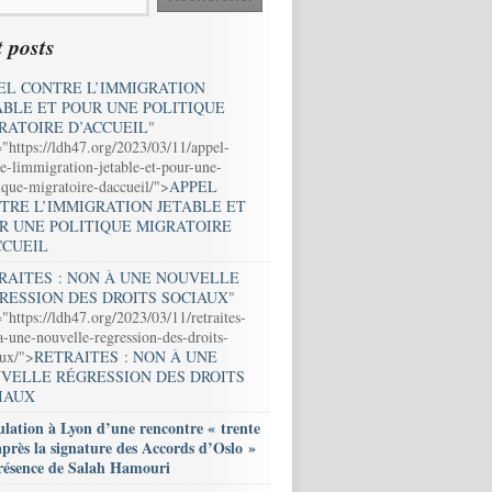
 posts
EL CONTRE L’IMMIGRATION
ABLE ET POUR UNE POLITIQUE
RATOIRE D’ACCUEIL
"
="https://ldh47.org/2023/03/11/appel-
e-limmigration-jetable-et-pour-une-
ique-migratoire-daccueil/">
APPEL
TRE L’IMMIGRATION JETABLE ET
R UNE POLITIQUE MIGRATOIRE
CCUEIL
RAITES : NON À UNE NOUVELLE
RESSION DES DROITS SOCIAUX
"
"https://ldh47.org/2023/03/11/retraites-
-une-nouvelle-regression-des-droits-
aux/">
RETRAITES : NON À UNE
VELLE RÉGRESSION DES DROITS
IAUX
lation à Lyon d’une rencontre « trente
après la signature des Accords d’Oslo »
résence de Salah Hamouri