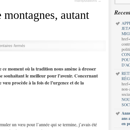
manipulations
→
Recent
e montagnes, autant
APP
JET
MIG
href
contr
taires fermés
polit
CON
POU
D’A
 ce moment où la tradition nous amène à dresser
RET
se souhaitant le meilleur pour l’avenir. Concernant
RÉG
e vœu procède à la fois de l’urgence et de la
href=
non-a
soci
NOU
SOC
Annu
ans 
en p
ormuler un vœu pour l’année qui se termine, j’avais été