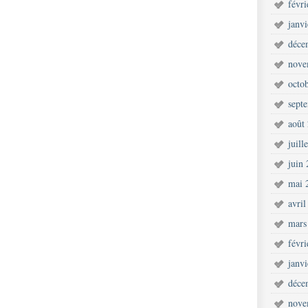
févr
janv
déce
nove
octo
sept
août
juill
juin
mai 
avril
mars
févr
janv
déce
nove