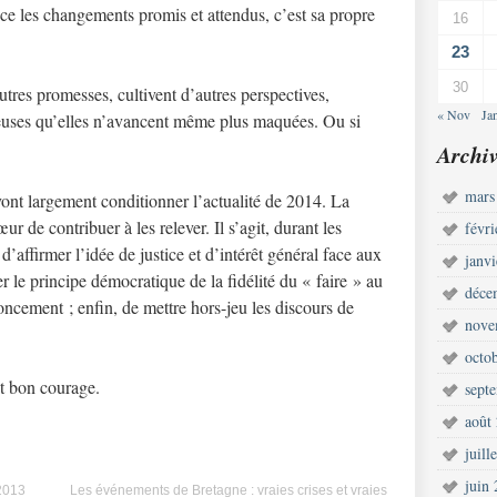
ce les changements promis et attendus, c’est sa propre
16
23
30
utres promesses, cultivent d’autres perspectives,
« Nov
Ja
reuses qu’elles n’avancent même plus maquées. Ou si
Archiv
mars
 vont largement conditionner l’actualité de 2014. La
 de contribuer à les relever. Il s’agit, durant les
févr
affirmer l’idée de justice et d’intérêt général face aux
janv
er le principe démocratique de la fidélité du « faire » au
déce
oncement ; enfin, de mettre hors-jeu les discours de
nove
octo
Et bon courage.
sept
août
juill
juin
2013
Les événements de Bretagne : vraies crises et vraies