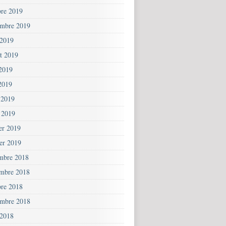
bre 2019
embre 2019
 2019
et 2019
 2019
2019
 2019
 2019
ier 2019
ier 2019
mbre 2018
mbre 2018
bre 2018
embre 2018
 2018