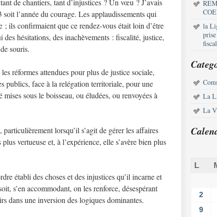
 tant de chantiers, tant d’injustices ? Un vœu ? J’avais
REM
COE
3 soit l’année du courage. Les applaudissements qui
 ; ils confirmaient que ce rendez-vous était loin d’être
la L
pris
i des hésitations, des inachèvements : fiscalité, justice,
fisca
de souris.
Catego
 les réformes attendues pour plus de justice sociale,
Comm
s publics, face à la relégation territoriale, pour une
été mises sous le boisseau, ou éludées, ou renvoyées à
La L
La Vi
Calen
 particulièrement lorsqu’il s’agit de gérer les affaires
plus vertueuse et, à l’expérience, elle s’avère bien plus
L
rdre établi des choses et des injustices qu’il incarne et
 soit, s’en accommodant, on les renforce, désespérant
2
oirs dans une inversion des logiques dominantes.
9