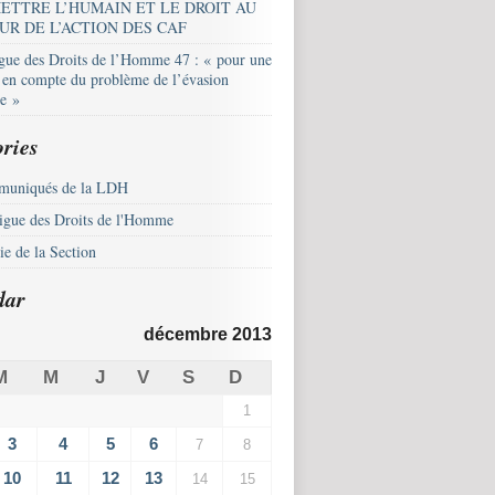
ETTRE L’HUMAIN ET LE DROIT AU
UR DE L’ACTION DES CAF
igue des Droits de l’Homme 47 : « pour une
e en compte du problème de l’évasion
le »
ries
uniqués de la LDH
igue des Droits de l'Homme
e de la Section
dar
décembre 2013
M
M
J
V
S
D
1
3
4
5
6
7
8
10
11
12
13
14
15