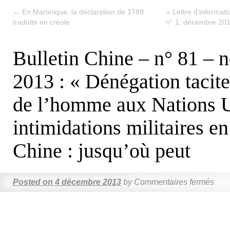
←
En Martinique, la déclaration de 1789
« Lettre d’informat
traduite en créole
n° 1, décembre 201
Bulletin Chine – n° 81 –
2013 : « Dénégation tacite
de l’homme aux Nations U
intimidations militaires e
Chine : jusqu’où peut
Posted on
4 décembre 2013
by
Commentaires fermés