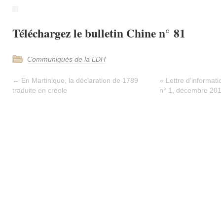
Téléchargez le bulletin Chine n° 81
Communiqués de la LDH
←
En Martinique, la déclaration de 1789
« Lettre d’informat
traduite en créole
n° 1, décembre 201