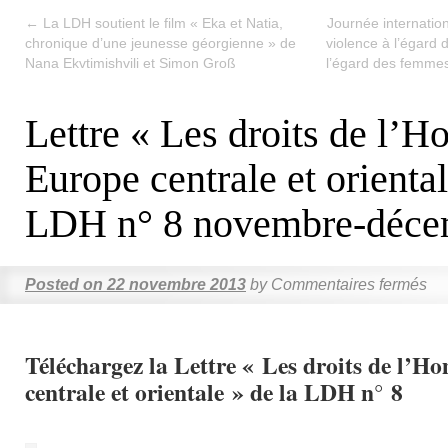
←
La LDH soutient le film « Eka et Natia,
Journée internation
chronique d’une jeunesse géorgienne » de
violence à l’égard
Nana Ekvtimishvili et Simon Groß
l’égard des femmes
Lettre « Les droits de l’
Europe centrale et oriental
LDH n° 8 novembre-déce
Posted on
22 novembre 2013
by
Commentaires fermés
Téléchargez la Lettre « Les droits de l’
centrale et orientale » de la LDH n° 8