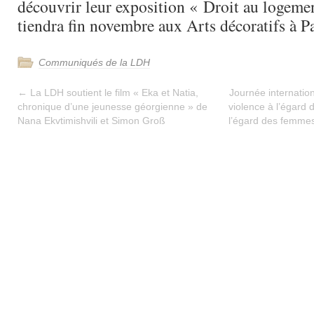
découvrir leur exposition « Droit au logemen
tiendra fin novembre aux Arts décoratifs à Pa
Communiqués de la LDH
←
La LDH soutient le film « Eka et Natia,
Journée internation
chronique d’une jeunesse géorgienne » de
violence à l’égard
Nana Ekvtimishvili et Simon Groß
l’égard des femmes