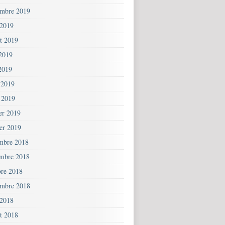
embre 2019
 2019
et 2019
 2019
2019
 2019
 2019
ier 2019
ier 2019
mbre 2018
mbre 2018
bre 2018
embre 2018
 2018
et 2018