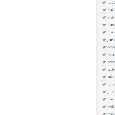
juin
mai 
avril
mars
févr
janv
déce
nove
octo
sept
août
juill
juin
mai 
avril
mars