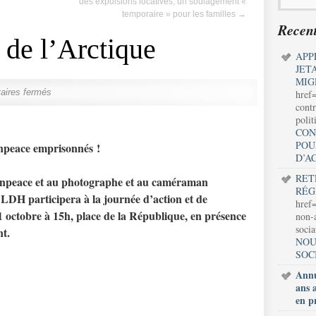
des expulsions locatives, un soulagement «
temporaire » pour les familles
→
Recent
 de l’Arctique
APP
JET
MIG
ires fermés
href
contr
polit
CON
POU
eenpeace emprisonnés !
D’A
RET
eenpeace et au photographe et au caméraman
RÉG
a LDH participera à la
journée d’action et de
href=
31 octobre à 15h, place de la République
, en présence
non-a
soci
nt.
NOU
SOC
Annu
ans 
en p