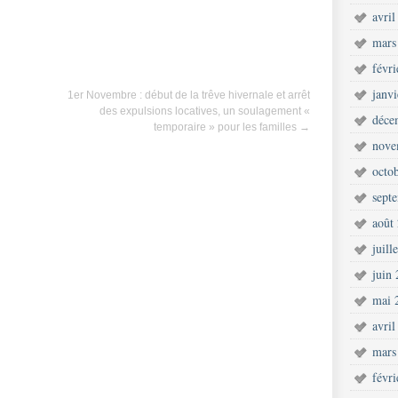
avril
mars
févr
janv
1er Novembre : début de la trêve hivernale et arrêt
des expulsions locatives, un soulagement «
déce
temporaire » pour les familles
→
nove
octo
sept
août
juill
juin
mai 
avril
mars
févr