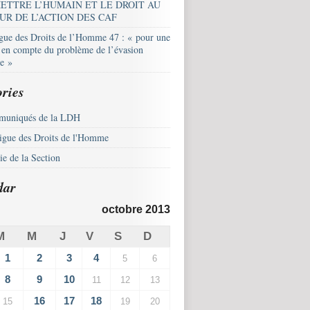
ETTRE L’HUMAIN ET LE DROIT AU
UR DE L’ACTION DES CAF
igue des Droits de l’Homme 47 : « pour une
e en compte du problème de l’évasion
le »
ries
uniqués de la LDH
igue des Droits de l'Homme
e de la Section
dar
octobre 2013
M
M
J
V
S
D
1
2
3
4
5
6
8
9
10
11
12
13
16
17
18
15
19
20