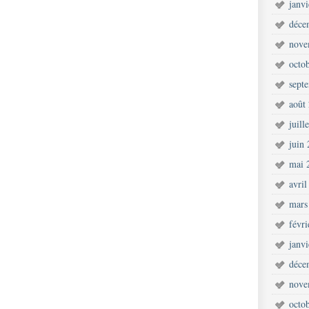
janv
déce
nove
octo
sept
août
juill
juin
mai 
avril
mars
févr
janv
déce
nove
octo