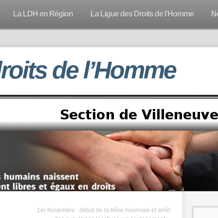
La LDH en Région
La Ligue des Droits de l’Homme
N
droits de l’Homme
1er Novembre : début de la trêve hivernale et arrêt