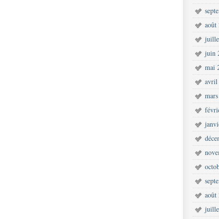
sept
août
juill
juin
mai 
avril
mars
févr
janv
déce
nove
octo
sept
août
juill