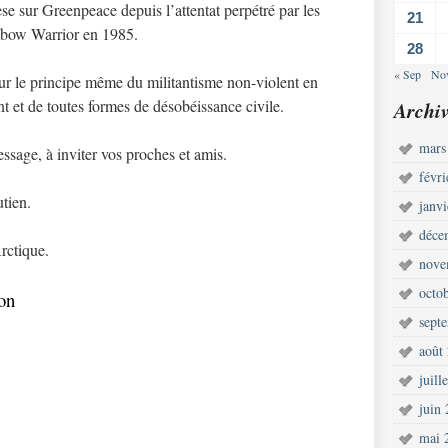
èse sur Greenpeace depuis l’attentat perpétré par les
21
inbow Warrior en 1985.
28
« Sep
No
sur le principe même du militantisme non-violent en
t et de toutes formes de désobéissance civile.
Archiv
mars
ssage, à inviter vos proches et amis.
févr
utien.
janv
déce
Arctique.
nove
octo
ion
sept
août
juill
juin
mai 