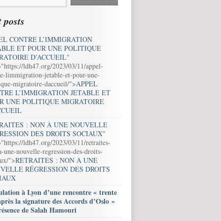
 posts
EL CONTRE L’IMMIGRATION
ABLE ET POUR UNE POLITIQUE
RATOIRE D’ACCUEIL
"
="https://ldh47.org/2023/03/11/appel-
e-limmigration-jetable-et-pour-une-
ique-migratoire-daccueil/">
APPEL
TRE L’IMMIGRATION JETABLE ET
R UNE POLITIQUE MIGRATOIRE
CCUEIL
RAITES : NON À UNE NOUVELLE
RESSION DES DROITS SOCIAUX
"
"https://ldh47.org/2023/03/11/retraites-
-une-nouvelle-regression-des-droits-
aux/">
RETRAITES : NON À UNE
VELLE RÉGRESSION DES DROITS
IAUX
lation à Lyon d’une rencontre « trente
après la signature des Accords d’Oslo »
résence de Salah Hamouri