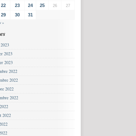
22
23
24
25
26
27
29
30
31
v »
es
 2023
ier 2023
ier 2023
mbre 2022
mbre 2022
bre 2022
embre 2022
 2022
et 2022
 2022
2022