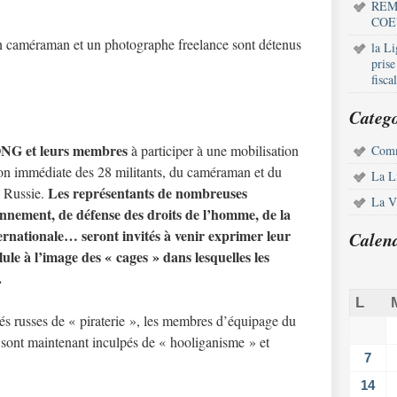
REM
COE
un caméraman et un photographe freelance sont détenus
la L
pris
fisca
Catego
ONG et leurs membres
à participer à une mobilisation
Comm
tion immédiate des 28 militants, du caméraman et du
La L
Les représentants de nombreuses
 Russie.
La Vi
onnement, de défense des droits de l’homme, de la
nternationale… seront invités à venir exprimer leur
Calen
ule à l’image des « cages » dans lesquelles les
.
L
ités russes de « piraterie », les membres d’équipage du
 sont maintenant inculpés de « hooliganisme » et
7
14