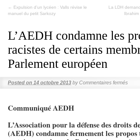
←
Expulsion d’un lycéen : Valls révise le
La LDH demande
manuel du petit Sarkozy
Ibrahim
L’AEDH condamne les pr
racistes de certains memb
Parlement européen
Posted on
14 octobre 2013
by
Commentaires fermés
Communiqué AEDH
L’Association pour la défense des droits 
(AEDH) condamne fermement les propos 