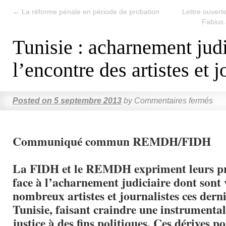
←
La réforme pénale en période de probation
Lettre ouvert
Fabius 
Tunisie : acharnement judi
l’encontre des artistes et j
Posted on
5 septembre 2013
by
Commentaires fermés
Communiqué commun REMDH/FIDH
La FIDH et le REMDH expriment leurs p
face à l’acharnement judiciaire dont sont 
nombreux artistes et journalistes ces dern
Tunisie, faisant craindre une instrumental
justice à des fins politiques. Ces dérives p