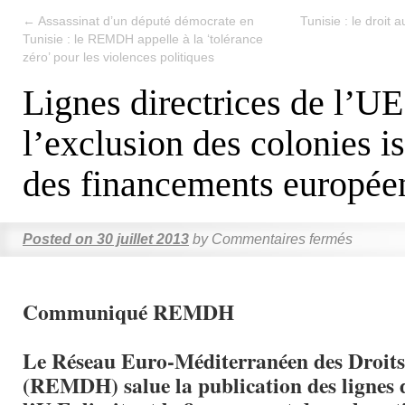
←
Assassinat d’un député démocrate en
Tunisie : le droit
Tunisie : le REMDH appelle à la ‘tolérance
zéro’ pour les violences politiques
Lignes directrices de l’UE
l’exclusion des colonies i
des financements europée
Posted on
30 juillet 2013
by
Commentaires fermés
Communiqué REMDH
Le Réseau Euro-Méditerranéen des Droit
(REMDH) salue la publication des lignes d