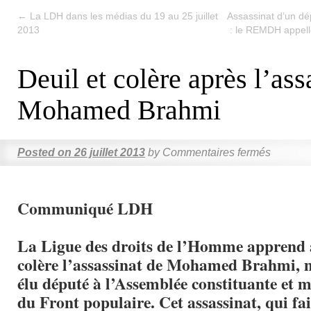
←
La LDH dans les médias du 19 au 25 juillet
Assassinat d’un dé
2013
: le REMDH appelle
Deuil et colère après l’ass
Mohamed Brahmi
Posted on
26 juillet 2013
by
Commentaires fermés
Communiqué LDH
La Ligue des droits de l’Homme apprend 
colère l’assassinat de Mohamed Brahmi, mi
élu député à l’Assemblée constituante et 
du Front populaire. Cet assassinat, qui fait