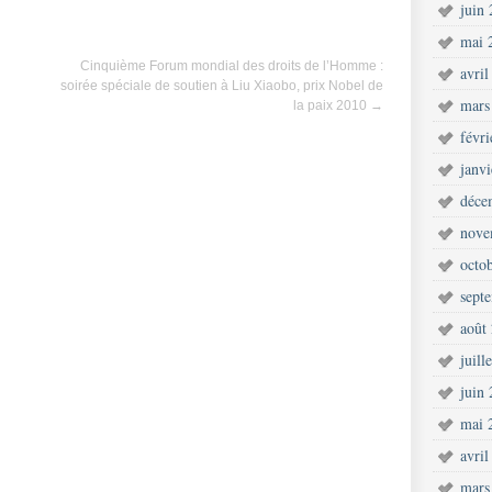
juin
mai 
Cinquième Forum mondial des droits de l’Homme :
avril
soirée spéciale de soutien à Liu Xiaobo, prix Nobel de
mars
la paix 2010
→
févr
janv
déce
nove
octo
sept
août
juill
juin
mai 
avril
mars