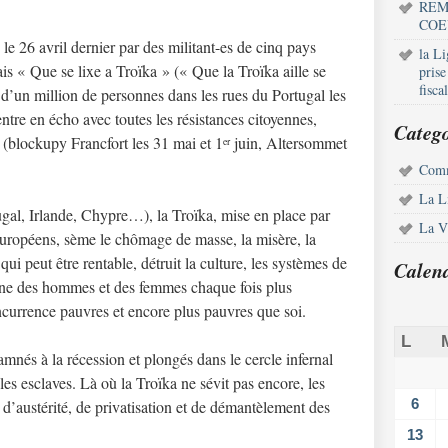
REM
COE
 le 26 avril dernier par des militant-es de cinq pays
la L
s « Que se lixe a Troïka » (« Que la Troïka aille se
pris
fisca
s d’un million de personnes dans les rues du Portugal les
ntre en écho avec toutes les résistances citoyennes,
Catego
r (blockupy Francfort les 31 mai et 1
juin, Altersommet
er
Comm
La L
tugal, Irlande, Chypre…), la Troïka, mise en place par
La Vi
européens, sème le chômage de masse, la misère, la
 qui peut être rentable, détruit la culture, les systèmes de
Calen
mne des hommes et des femmes chaque fois plus
currence pauvres et encore plus pauvres que soi.
L
és à la récession et plongés dans le cercle infernal
es esclaves. Là où la Troïka ne sévit pas encore, les
6
d’austérité, de privatisation et de démantèlement des
13