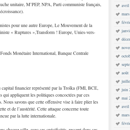
Gauche unitaire, M’PEP, NPA, Parti communiste français,
avril
écroissance).
mars
févr
nistes pour une autre Europe, Le Mouvement de la
janv
iniste « Ruptures »,Transform ! Europe, Unies-vers-
déce
nove
onds Monétaire International, Banque Centrale
octo
sept
août
juill
 capital financier représenté par la Troïka (FMI, BCE,
juin
s qui appliquent les politiques concoctées par ces
mai 
s. Nous savons que cette offensive vise à faire plier les
avril
tte et de l’austérité. Cette attaque concerne toute
mars
ncue par la lutte internationale.
févr
 chaque ville, avec ses spécificités, ressent dans ses