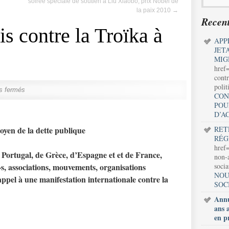
soirée spéciale de soutien à Liu Xiaobo, prix Nobel de
la paix 2010
→
Recent
s contre la Troïka à
APP
JET
MIG
href
contr
polit
s fermés
CON
POU
D’A
oyen de la dette publique
RET
RÉG
href=
du Portugal, de Grèce, d’Espagne et et de France,
non-a
-s, associations, mouvements, organisations
soci
NOU
’appel à une manifestation internationale contre la
SOC
Annu
ans 
en p