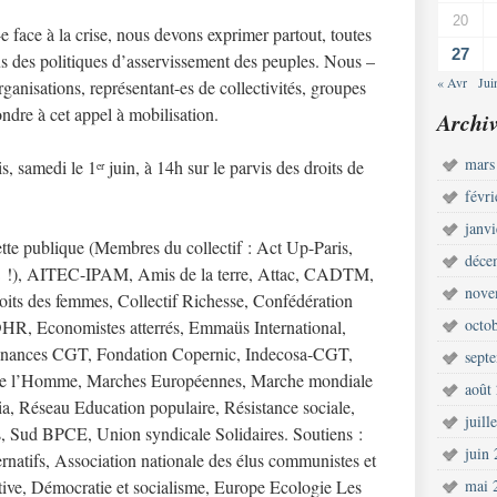
20
e face à la crise, nous devons exprimer partout, toutes
27
us des politiques d’asservissement des peuples. Nous –
« Avr
Jui
ganisations, représentant-es de collectivités, groupes
ndre à cet appel à mobilisation.
Archiv
mars
s, samedi le 1
juin, à 14h sur le parvis des droits de
er
févr
janv
dette publique (Membres du collectif : Act Up-Paris,
déce
C !), AITEC-IPAM, Amis de la terre, Attac, CADTM,
nove
roits des femmes, Collectif Richesse, Confédération
octo
R, Economistes atterrés, Emmaüs International,
, Finances CGT, Fondation Copernic, Indecosa-CGT,
sept
s de l’Homme, Marches Européennes, Marche mondiale
août
 Réseau Education populaire, Résistance sociale,
juill
s, Sud BPCE, Union syndicale Solidaires. Soutiens :
juin
rnatifs, Association nationale des élus communistes et
tive, Démocratie et socialisme, Europe Ecologie Les
mai 