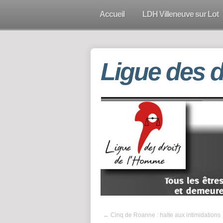
Accueil
LDH Villeneuve sur Lot
Ligue des 
←
Cinq de Roanne : halte aux intimidations