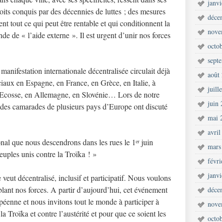
janv
roits conquis par des décennies de luttes ; des mesures
déce
nt tout ce qui peut être rentable et qui conditionnent la
nove
e de « l’aide externe ». Il est urgent d’unir nos forces
octo
sept
anifestation internationale décentralisée circulait déjà
août
aux en Espagne, en France, en Grèce, en Italie, à
juill
n Ecosse, en Allemagne, en Slovénie… Lors de notre
juin
, des camarades de plusieurs pays d’Europe ont discuté
mai 
avril
ional que nous descendrons dans les rues le 1
juin
er
mars
euples unis contre la Troïka ! »
févr
janv
 veut décentralisé, inclusif et participatif. Nous voulons
blant nos forces. A partir d’aujourd’hui, cet événement
déce
opéenne et nous invitons tout le monde à participer à
nove
la Troïka et contre l’austérité et pour que ce soient les
octo