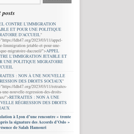
 posts
EL CONTRE L’IMMIGRATION
ABLE ET POUR UNE POLITIQUE
RATOIRE D’ACCUEIL
"
="https://ldh47.org/2023/03/11/appel-
e-limmigration-jetable-et-pour-une-
ique-migratoire-daccueil/">
APPEL
TRE L’IMMIGRATION JETABLE ET
R UNE POLITIQUE MIGRATOIRE
CCUEIL
RAITES : NON À UNE NOUVELLE
RESSION DES DROITS SOCIAUX
"
"https://ldh47.org/2023/03/11/retraites-
-une-nouvelle-regression-des-droits-
aux/">
RETRAITES : NON À UNE
VELLE RÉGRESSION DES DROITS
IAUX
lation à Lyon d’une rencontre « trente
après la signature des Accords d’Oslo »
résence de Salah Hamouri