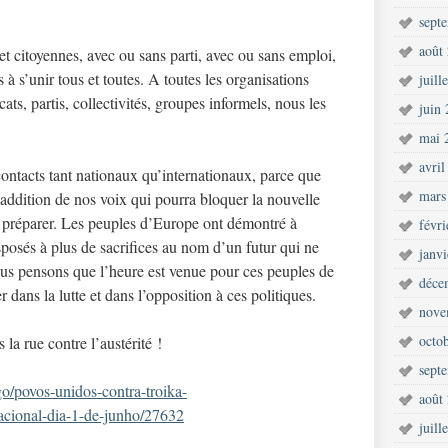
sept
août
et citoyennes, avec ou sans parti, avec ou sans emploi,
 à s’unir tous et toutes. A toutes les organisations
juill
ts, partis, collectivités, groupes informels, nous les
juin
mai 
avril
ontacts tant nationaux qu’internationaux, parce que
mars
addition de nos voix qui pourra bloquer la nouvelle
se préparer. Les peuples d’Europe ont démontré à
févr
isposés à plus de sacrifices au nom d’un futur qui ne
janv
ous pensons que l’heure est venue pour ces peuples de
déce
dans la lutte et dans l’opposition à ces politiques.
nove
octo
a rue contre l’austérité !
sept
go/povos-unidos-contra-troika-
août
onal-dia-1-de-junho/27632
juill