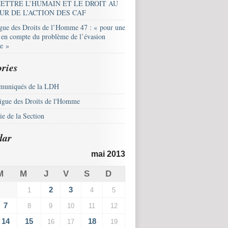
ETTRE L’HUMAIN ET LE DROIT AU
UR DE L’ACTION DES CAF
igue des Droits de l’Homme 47 : « pour une
e en compte du problème de l’évasion
le »
ries
uniqués de la LDH
igue des Droits de l'Homme
e de la Section
dar
mai 2013
M
M
J
V
S
D
2
3
1
4
5
7
8
9
10
11
12
14
15
18
16
17
19