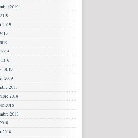
embre 2019
 2019
et 2019
 2019
2019
 2019
 2019
ier 2019
ier 2019
mbre 2018
mbre 2018
bre 2018
embre 2018
 2018
et 2018