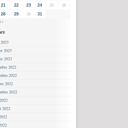
21
22
23
24
25
26
28
29
31
30
n »
es
 2023
ier 2023
ier 2023
mbre 2022
mbre 2022
bre 2022
embre 2022
 2022
et 2022
 2022
2022