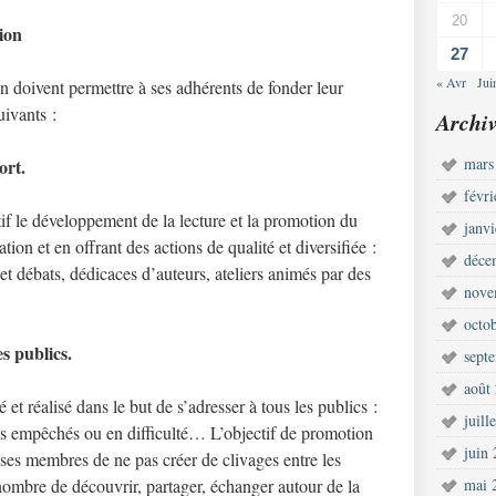
20
tion
27
« Avr
Jui
n doivent permettre à ses adhérents de fonder leur
uivants :
Archiv
mars
ort.
févr
tif le développement de la lecture et la promotion du
janv
ation et en offrant des actions de qualité et diversifiée :
déce
s et débats, dédicaces d’auteurs, ateliers animés par des
nove
octo
es publics.
sept
août
 et réalisé dans le but de s’adresser à tous les publics :
juill
ics empêchés ou en difficulté… L’objectif de promotion
juin
 ses membres de ne pas créer de clivages entre les
nombre de découvrir, partager, échanger autour de la
mai 