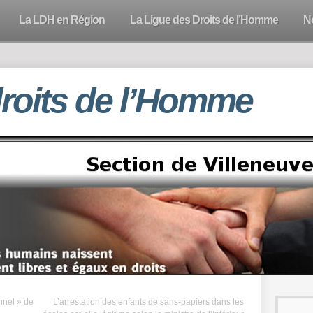
La LDH en Région
La Ligue des Droits de l’Homme
N
droits de l’Homme
nnel » de
L’arrestation des enfants de sans-papiers dans les