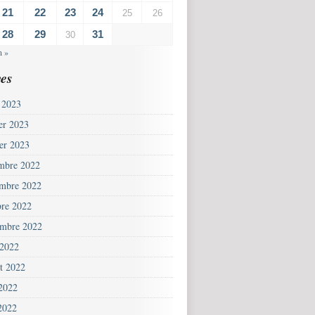
21
22
23
24
25
26
28
29
31
30
n »
es
 2023
ier 2023
ier 2023
mbre 2022
mbre 2022
bre 2022
embre 2022
 2022
et 2022
 2022
2022