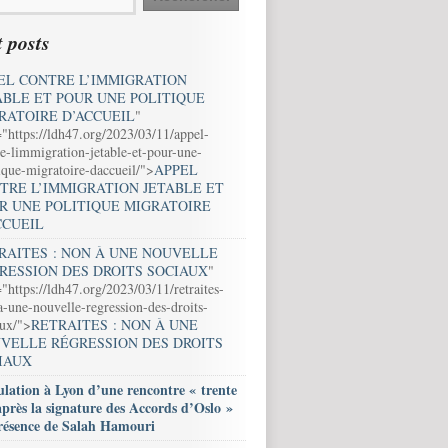
 posts
EL CONTRE L’IMMIGRATION
ABLE ET POUR UNE POLITIQUE
RATOIRE D’ACCUEIL
"
="https://ldh47.org/2023/03/11/appel-
e-limmigration-jetable-et-pour-une-
ique-migratoire-daccueil/">
APPEL
TRE L’IMMIGRATION JETABLE ET
R UNE POLITIQUE MIGRATOIRE
CCUEIL
RAITES : NON À UNE NOUVELLE
RESSION DES DROITS SOCIAUX
"
"https://ldh47.org/2023/03/11/retraites-
-une-nouvelle-regression-des-droits-
aux/">
RETRAITES : NON À UNE
VELLE RÉGRESSION DES DROITS
IAUX
lation à Lyon d’une rencontre « trente
après la signature des Accords d’Oslo »
résence de Salah Hamouri