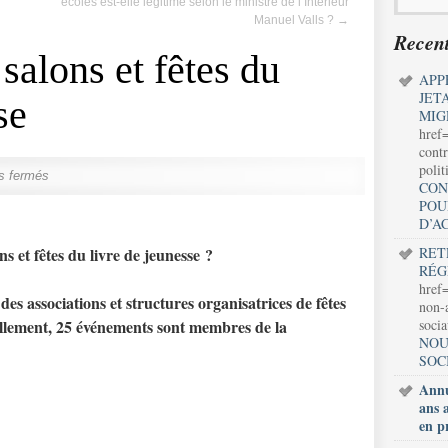
écoles est-elle légitime selon le ministre de l’Intérieur
Manuel Valls ?
→
Recent
salons et fêtes du
APP
JET
se
MIG
href
contr
polit
s fermés
CON
POU
D’A
s et fêtes du livre de jeunesse ?
RET
RÉG
href=
des associations et structures organisatrices de fêtes
non-a
uellement, 25 événements sont membres de la
soci
NOU
SOC
Annu
ans 
en p