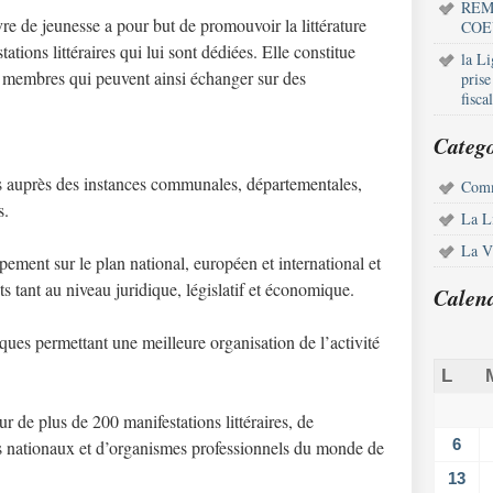
REM
vre de jeunesse a pour but de promouvoir la littérature
COE
ations littéraires qui lui sont dédiées. Elle constitue
la L
s membres qui peuvent ainsi échanger sur des
pris
fisca
Catego
s auprès des instances communales, départementales,
Comm
s.
La L
La Vi
ppement sur le plan national, européen et international et
ts tant au niveau juridique, législatif et économique.
Calen
ues permettant une meilleure organisation de l’activité
L
r de plus de 200 manifestations littéraires, de
6
ires nationaux et d’organismes professionnels du monde de
13