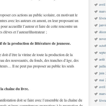
avril
mars
proposer ces actions au public scolaire, en motivant le
févr
ntres avec les auteurs en amont, en leur proposant un
janv
ur accueillir l’auteur et faire de cette rencontre un
élèves et l’auteur/illustrateur ;
déce
nove
f de la production de littérature de jeunesse.
octo
sept
 doit d’être la vitrine de toute la production de la
août
iveau des nouveautés, du fonds, des tranches d’âge, des
éditeurs… Il ne peut pas proposer au public les seuls
juill
juin
mai 
avril
 la chaîne du livre.
mars
anifestation doit se faire avec l’ensemble de la chaîne du
févr
ionnels et leurs compétences respectives à la promotion de