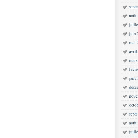
sept
août
juill
juin
mai 
avril
mars
févr
janv
déce
nove
octo
sept
août
juill