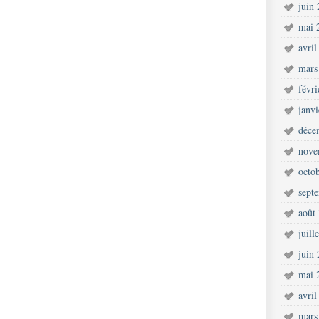
juin
mai 
avril
mars
févr
janv
déce
nove
octo
sept
août
juill
juin
mai 
avril
mars