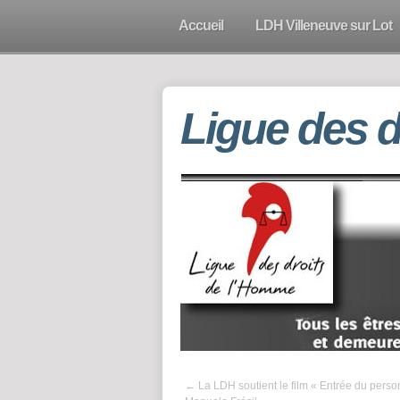
Accueil
LDH Villeneuve sur Lot
Ligue des 
←
La LDH soutient le film « Entrée du perso