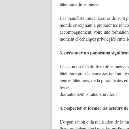
littérature de jeunesse.
Les manifestations littéraires doivent 
monde enseignant à préparer les renco
accompagnement, voire une formation po
moment d’échanges privilégiés entre les 
3. présenter un panorama significati
Le salon ou fête du livre de jeunesse se
littérature pour la jeunesse, tant au n
genres littéraires, de la pluralité des 
livres
des auteurs/illustrateurs invités ;
4. respecter et former les acteurs de
L’organisation et la réalisation de la m
livre, associant ainsi tous les profess