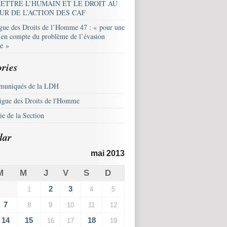
ETTRE L’HUMAIN ET LE DROIT AU
UR DE L’ACTION DES CAF
igue des Droits de l’Homme 47 : « pour une
e en compte du problème de l’évasion
le »
ries
uniqués de la LDH
igue des Droits de l'Homme
e de la Section
dar
mai 2013
M
M
J
V
S
D
2
3
1
4
5
7
8
9
10
11
12
14
15
18
16
17
19