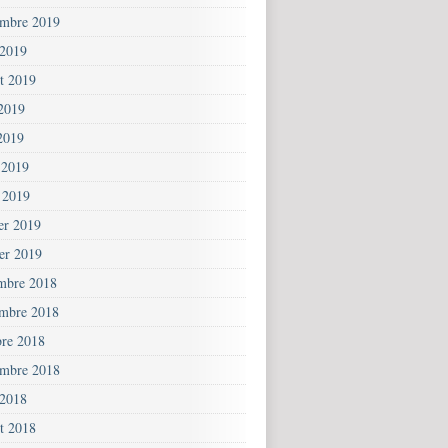
embre 2019
 2019
et 2019
 2019
2019
 2019
 2019
ier 2019
ier 2019
mbre 2018
mbre 2018
bre 2018
embre 2018
 2018
et 2018