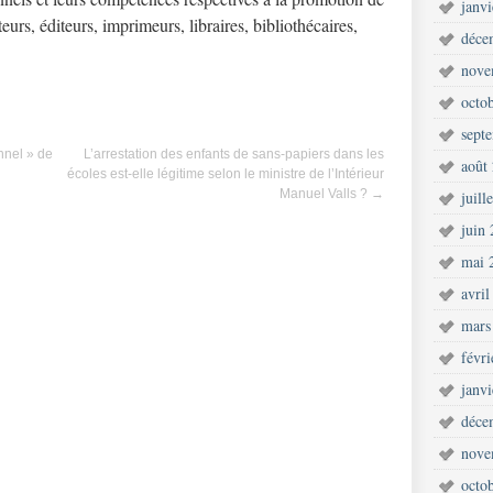
janv
ateurs, éditeurs, imprimeurs, libraires, bibliothécaires,
déce
nove
octo
sept
nnel » de
L’arrestation des enfants de sans-papiers dans les
août
écoles est-elle légitime selon le ministre de l’Intérieur
Manuel Valls ?
→
juill
juin
mai 
avril
mars
févr
janv
déce
nove
octo